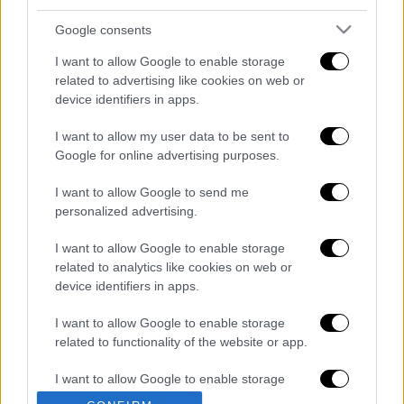
Διμοιρία των
ΜΑΤ
αρχικά που επιχείρησε να
σβήσει τις φωτιές δέχθηκε πέτρες και
Google consents
απάντησε με χρήση χημικών
. Οι νεαροί
I want to allow Google to enable storage
αποχώρησαν, αλλά παρέμειναν στο σημείο
related to advertising like cookies on web or
μέχρι το πρωί, συνεχίζοντας το πάρτι.
device identifiers in apps.
Δεν έγιναν συλλήψεις
ή προσαγωγές
I want to allow my user data to be sent to
υπόπτων.
Google for online advertising purposes.
Διαβάστε ακόμη
I want to allow Google to send me
personalized advertising.
Δημιούργησαν με AI νέους ιούς μέσα σε
λίγες ώρες - Γιατί προβληματίζονται οι
I want to allow Google to enable storage
επιστήμονες
related to analytics like cookies on web or
device identifiers in apps.
Σαν το τρομακτικό It: 15χρονο ντυμένος
κλόουν μαχαίρωσε μέχρι θανάτου
I want to allow Google to enable storage
ηλικιωμένο - Τον κατέγραψε κάμερα
related to functionality of the website or app.
«Πόλεμος» για τους χρόνους των
I want to allow Google to enable storage
δρομολογίων: Τα σωματεία απαντούν στις
related to personalization.