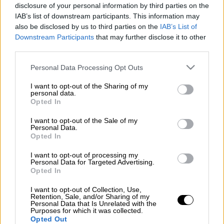
disclosure of your personal information by third parties on the
IAB’s list of downstream participants. This information may
Επεισόδια στα Εξάρχεια (Intime)
also be disclosed by us to third parties on the
IAB’s List of
Downstream Participants
that may further disclose it to other
third parties.
Προσθέστε το ΕΘΝΟΣ στη Google
Please note that this website/app uses one or more Google
Personal Data Processing Opt Outs
services and may gather and store information including but
Επεισόδια
τα ξημερώματα του Σαββάτου στη
not limited to your visit or usage behaviour. You may click to
I want to opt-out of the Sharing of my
Λεωφόρο Αθηνών έξω από το
Γεωπονικό
personal data.
grant or deny consent to Google and its third-party tags to
Opted In
Πανεπιστήμιο
.
use your data for below specified purposes in below Google
consent section.
I want to opt-out of the Sale of my
Νεαροί που συμμετείχαν σε πάρτι εντός της
Personal Data.
σχολής, σύμφωνα με αστυνομικές πηγές που
Opted In
επικαλείται η ΕΡΤ, βγήκαν έξω από το
I want to opt-out of processing my
πανεπιστημιακό ίδρυμα και άρχισαν να
καίνε
Personal Data for Targeted Advertising.
Opted In
κάδους
απορριμμάτων -με αποτέλεσμα να
κλείσει η Λεωφόρος Αθηνών στο ύψος της
I want to opt-out of Collection, Use,
Retention, Sale, and/or Sharing of my
Γεωπονικής.
Personal Data that Is Unrelated with the
Purposes for which it was collected.
Opted Out