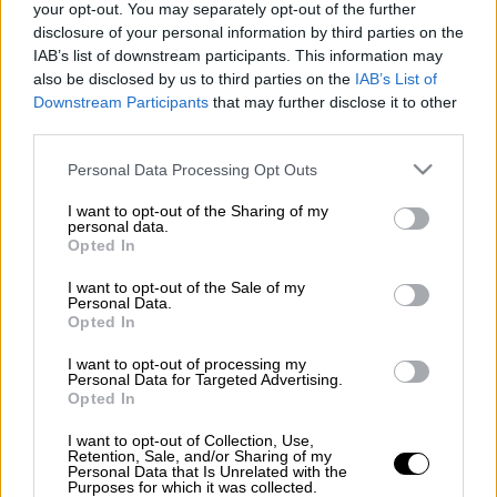
your opt-out. You may separately opt-out of the further
disclosure of your personal information by third parties on the
Συναγερμός
για
φωτιά
σε εργοστάσιο στη
IAB’s list of downstream participants. This information may
Μάνδρα
στη θέση Ξηροπήγαδο, όπου
also be disclosed by us to third parties on the
IAB’s List of
καίγονται ανακυκλώσιμα υλικά και
Downstream Participants
that may further disclose it to other
απορρίμματα.
third parties.
Please note that this website/app uses one or more Google
Η πυρκαγιά, σύμφωνα με την Πυροσβεστική,
Personal Data Processing Opt Outs
services and may gather and store information including but
έχει ξεσπάσει στον εξωτερικό χώρο
not limited to your visit or usage behaviour. You may click to
I want to opt-out of the Sharing of my
εργοστασίου ανακύκλωσης.
personal data.
grant or deny consent to Google and its third-party tags to
Opted In
use your data for below specified purposes in below Google
consent section.
I want to opt-out of the Sale of my
Personal Data.
Opted In
I want to opt-out of processing my
Personal Data for Targeted Advertising.
Opted In
I want to opt-out of Collection, Use,
Retention, Sale, and/or Sharing of my
Personal Data that Is Unrelated with the
Purposes for which it was collected.