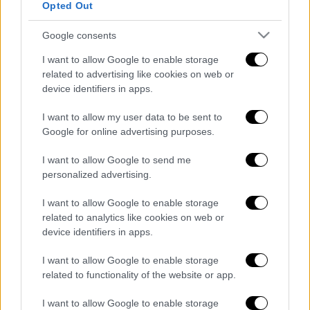
Opted Out
Για κατάσβεση έχουν σπεύσει και επιχειρούν
Google consents
20 πυροσβέστες
με οκτώ οχήματα.
I want to allow Google to enable storage
related to advertising like cookies on web or
#Πυρκαγιά
σε εξωτερικό χώρο
device identifiers in apps.
εργοστασίου ανακύκλωσης στη
I want to allow my user data to be sent to
Μάνδρα Αττικής. Επιχειρούν 20
Google for online advertising purposes.
#πυροσβέστες
με 8 οχήματα
I want to allow Google to send me
— Πυροσβεστικό Σώμα
personalized advertising.
(@pyrosvestiki)
July 2, 2023
I want to allow Google to enable storage
Διαβάστε ακόμη
related to analytics like cookies on web or
device identifiers in apps.
Συνελήφθησαν δύο μέλη μαφίας στο
Παλαιό Φάληρο - Οι εκβιασμοί, οι
I want to allow Google to enable storage
ξυλοδαρμοί και τα προσωνύμια «πίτμπουλ»
related to functionality of the website or app.
και «μπουλντόγκ»
Βίντεο-σοκ από το μακελειό σε σχολείο
I want to allow Google to enable storage