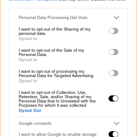
76χρονος στην Εύβοια πέθανε γιατί
third parties.
δεν υπήρχε ασθενοφόρο – Τον πήγαν
με ιδιωτικό μέσο στο κέντρο υγείας
Please note that this website/app uses one or more Google
Personal Data Processing Opt Outs
services and may gather and store information including but
not limited to your visit or usage behaviour. You may click to
I want to opt-out of the Sharing of my
personal data.
grant or deny consent to Google and its third-party tags to
Opted In
use your data for below specified purposes in below Google
consent section.
I want to opt-out of the Sale of my
Personal Data.
Opted In
I want to opt-out of processing my
Personal Data for Targeted Advertising.
Opted In
video
I want to opt-out of Collection, Use,
Retention, Sale, and/or Sharing of my
Personal Data that Is Unrelated with the
Purposes for which it was collected.
Opted Out
Οι οδηγοί έριξαν τις ταχύτητες τους για να
Google consents
μην προκληθεί κάποιο ατύχημα, ενώ
I want to allow Google to enable storage