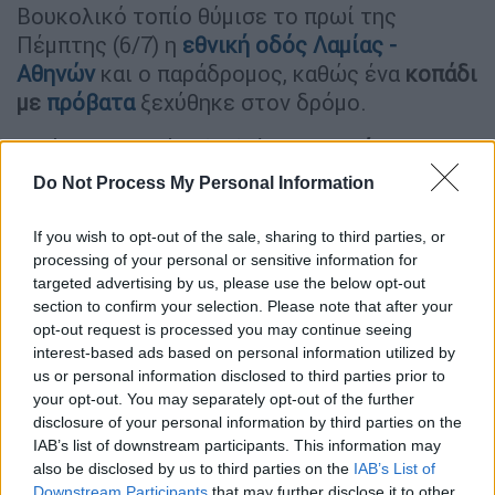
Βουκολικό τοπίο θύμισε το πρωί της
Πέμπτης (6/7) η
εθνική οδός Λαμίας -
Αθηνών
και ο παράδρομος, καθώς ένα
κοπάδι
με
πρόβατα
ξεχύθηκε στον δρόμο.
Τα άκακα τετράποδα διέσχιζαν
αμέριμνα
το
δρόμο, που εξυπηρετεί χιλιάδες οχήματα,
Do Not Process My Personal Information
χωρίς
να έχουν
τσοπάνη
στο πλευρό τους.
If you wish to opt-out of the sale, sharing to third parties, or
processing of your personal or sensitive information for
ΔΙΑΒΑΣΤΕ ΕΠΙΣΗΣ
targeted advertising by us, please use the below opt-out
section to confirm your selection. Please note that after your
Ελλάδα
|
06.07.2023 10:00
opt-out request is processed you may continue seeing
Δίκη για δολοφονία Άλκη Καμπανού:
interest-based ads based on personal information utilized by
Ομόφωνα ένοχοι οι κατηγορούμενοι
us or personal information disclosed to third parties prior to
your opt-out. You may separately opt-out of the further
disclosure of your personal information by third parties on the
Ελλάδα
|
06.07.2023 11:52
IAB’s list of downstream participants. This information may
Δεν έχουν τέλος οι καταγγελίες:
also be disclosed by us to third parties on the
IAB’s List of
Downstream Participants
that may further disclose it to other