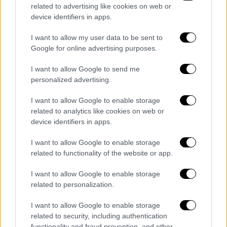
επαγγελματίες της περιοχής ειδοποίησαν
related to advertising like cookies on web or
την αστυνομία.
device identifiers in apps.
ΟΛΕΣ ΟΙ ΕΙΔΗΣΕΙΣ
I want to allow my user data to be sent to
Google for online advertising purposes.
Δίκη για δολοφονία Άλκη Καμπανού:
I want to allow Google to send me
Ομόφωνα ένοχοι οι κατηγορούμενοι
personalized advertising.
Προγραμματικές δηλώσεις: Αυξήσεις
μισθών, εφάπαξ, youth pass – Τα μέτρα
I want to allow Google to enable storage
related to analytics like cookies on web or
στήριξης που θα ανακοινώσει ο
device identifiers in apps.
Μητσοτάκης από τη Βουλή
Πανελλήνιες 2023: Ανακοινώθηκαν οι
I want to allow Google to enable storage
βαθμολογίες σε ειδικά μαθήματα και
related to functionality of the website or app.
δοκιμασίες – Πώς θα τις δείτε
I want to allow Google to enable storage
Άλλο ένα θύμα των ελλείψεων στο
related to personalization.
ΕΚΑΒ: Γυναίκα κατέληξε στη Λέσβο
περιμένοντας το ασθενοφόρο
I want to allow Google to enable storage
related to security, including authentication
Τρομακτική περιγραφή επιβάτη του
functionality and fraud prevention, and other