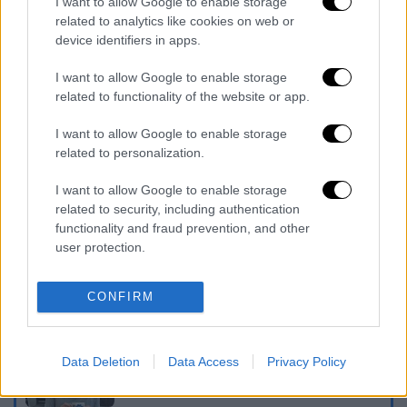
I want to allow Google to enable storage
φωτογραφία - Πότε ξεκινά το νέο
related to analytics like cookies on web or
σύστημα
device identifiers in apps.
Ξεκινά η επέλαση του καύσωνα Κλέων:
I want to allow Google to enable storage
Πού θα χτυπήσει «κόκκινο» η
related to functionality of the website or app.
θερμοκρασία σήμερα- Επί ποδός ο
κρατικός μηχανισμός
I want to allow Google to enable storage
Εξοικονόμηση ενέργειας: Ψηφίστηκε η
related to personalization.
μείωση 11,7% ώς το 2030 - Τι προβλέπει
I want to allow Google to enable storage
η Οδηγία
related to security, including authentication
functionality and fraud prevention, and other
Διαβάστε ακόμη
user protection.
Εκτελέσεις, συλλήψεις και νέοι
περιορισμοί: Το Ιράν σκληραίνει τη γραμμή
CONFIRM
στο εσωτερικό εν μέσω πολέμου
Η πρώτη δήλωση της οικογένειας της
Data Deletion
Data Access
Privacy Policy
38χρονης Βρετανίδας που δολοφονήθηκε
στην Κυψέλη