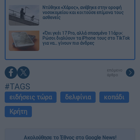
Ντύθηκε «Χάρος», ανέβηκε στην οροφή
νοσοκομείου και κοιτούσε επίμονα τους
ασθενείς
«Όχι γκέι 17 Pro, αλλά σπασμένο 11άρι»:
Ρώσοι διαλύουν τα iPhone τους στο TikTok
για να... γίνουν πιο άνδρες
επόμενο
άρθρο
#TAGS
ειδήσεις τώρα
δελφίνια
κοπάδι
Κρήτη
Ακολούθησε το Έθνος στο Google News!