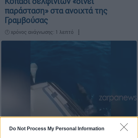
Κοπάδι δελφινιών «δίνει
παράσταση» στα ανοιχτά της
Γραμβούσας
🕛 χρόνος ανάγνωσης: 1 λεπτό ┋
Do Not Process My Personal Information