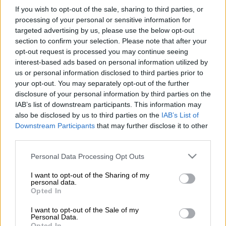
If you wish to opt-out of the sale, sharing to third parties, or
Προσθέστε το ΕΘΝΟΣ στη Google
processing of your personal or sensitive information for
targeted advertising by us, please use the below opt-out
Μοναδικές εικόνες κατέγραψε ο
φακός
με
section to confirm your selection. Please note that after your
ένα
κοπάδι
δελφινιών
να «δίνει παράσταση»
opt-out request is processed you may continue seeing
interest-based ads based on personal information utilized by
ανοιχτά των
Χανίων
και συγκεκριμένα στη
us or personal information disclosed to third parties prior to
Γραμβούσα, προσφέροντας ένα μοναδικό
your opt-out. You may separately opt-out of the further
θέαμα στους επιβάτες σκάφους.
disclosure of your personal information by third parties on the
IAB’s list of downstream participants. This information may
Σε βίντεο που κατέγραψε και έστειλε
also be disclosed by us to third parties on the
IAB’s List of
επιβάτης στο
zarpanews.gr
, οι τουρίστες
Downstream Participants
that may further disclose it to other
που επέβαιναν -ειδικά μικρά παιδιά-
third parties.
ακούγονται αρκετά ενθουσιασμένοι με το
Please note that this website/app uses one or more Google
Personal Data Processing Opt Outs
σόου των θαλάσσιων θηλαστικών.
services and may gather and store information including but
not limited to your visit or usage behaviour. You may click to
I want to opt-out of the Sharing of my
personal data.
Δείτε τις εντυπωσιακές εικόνες:
grant or deny consent to Google and its third-party tags to
Opted In
use your data for below specified purposes in below Google
consent section.
I want to opt-out of the Sale of my
Personal Data.
Opted In