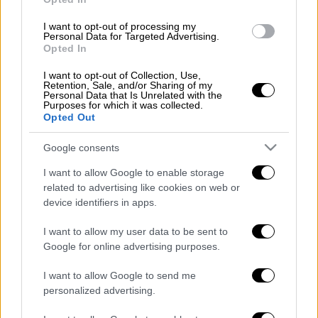
I want to opt-out of processing my
Personal Data for Targeted Advertising.
Opted In
video
I want to opt-out of Collection, Use,
Retention, Sale, and/or Sharing of my
Personal Data that Is Unrelated with the
Purposes for which it was collected.
Opted Out
Google consents
ΟΛΕΣ ΟΙ ΕΙΔΗΣΕΙΣ
I want to allow Google to enable storage
Τι περιμένει η Αθήνα από τη σημερινή
related to advertising like cookies on web or
συνάντηση Μητσοτάκη με Ερντογάν - H
device identifiers in apps.
θετική ατζέντα και οι κόκκινες γραμμές
I want to allow my user data to be sent to
Δεσποτόπουλος στο ethnos.gr: Γιατί ο
Google for online advertising purposes.
Ερντογάν δεν είναι κερδισμένος από τη
συμφωνία για F16 και Σουηδία
I want to allow Google to send me
Έρχονται «ψηφιακά μάτια» στις
personalized advertising.
λεωφορειολωρίδες και κλήσεις με