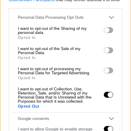
Προσθέστε το ΕΘΝΟΣ στη Google
third parties.
Please note that this website/app uses one or more Google
Personal Data Processing Opt Outs
Φωτιά
ξέσπασε το μεσημέρι της Κυριακής
services and may gather and store information including but
(30/7) στο
Αγρίνιο
, στην περιοχή Στράτος.
not limited to your visit or usage behaviour. You may click to
I want to opt-out of the Sharing of my
personal data.
grant or deny consent to Google and its third-party tags to
Opted In
Η πυρκαγιά, σύμφωνα με την Πυροσβεστική,
use your data for below specified purposes in below Google
σημειώνεται σε
δασική έκταση
. Για
consent section.
I want to opt-out of the Sale of my
Personal Data.
κατάσβεση έχουν κινητοποιηθεί και εναέρια
Opted In
μέσα.
I want to opt-out of processing my
Personal Data for Targeted Advertising.
#Πυρκαγιά
σε δασική έκταση στην
Opted In
περιοχή Στράτος Αγρινίου.
I want to opt-out of Collection, Use,
Κινητοποιήθηκαν επίγειες και
Retention, Sale, and/or Sharing of my
εναέριες δυνάμεις.
Personal Data that Is Unrelated with the
Purposes for which it was collected.
Opted Out
— Πυροσβεστικό Σώμα
(@pyrosvestiki)
July 30, 2023
Google consents
I want to allow Google to enable storage
Διαβάστε ακόμη