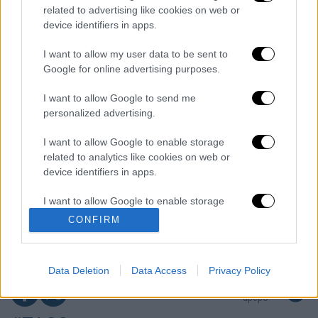
related to advertising like cookies on web or
device identifiers in apps.
Βοιωτία: Κλείνει το αιολικό πάρκο από
όπου ξεκίνησε η φωτιά - Στο στόχαστρο
όλα τα έργα του συλληφθέντα δημάρχου
I want to allow my user data to be sent to
Google for online advertising purposes.
Σοκαριστικό βίντεο από το τροχαίο στις
Σέρρες που σκοτώθηκαν μητέρα και γιος:
I want to allow Google to send me
Το ΙΧ πέφτει πάνω στο φορτηγό
personalized advertising.
I want to allow Google to enable storage
Ο Ερυθρός Σταυρός έσβησε βίντεο για το
προσφυγικό ταξίδι του 26χρονου
related to analytics like cookies on web or
κατηγορούμενου για τη δολοφονία της
device identifiers in apps.
Ελίζαμπεθ
I want to allow Google to enable storage
Νέα κλιμάκωση: Η Μόσχα δείχνει «άμεση
εμπλοκή» του ΝΑΤΟ σε επιθέσεις σε
related to functionality of the website or app.
CONFIRM
ρωσικό έδαφος - Τα ονόματα και ο
«εγκέφαλος»
I want to allow Google to enable storage
related to personalization.
Data Deletion
Data Access
Privacy Policy
επόμενο
I want to allow Google to enable storage
άρθρο
related to security, including authentication