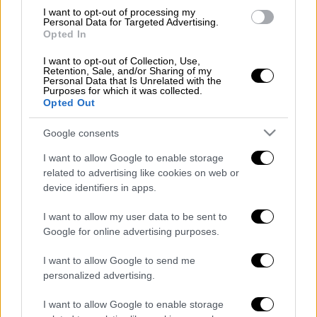
πληρώσουν όσοι τις αμέλησαν
I want to opt-out of processing my
Personal Data for Targeted Advertising.
Opted In
I want to opt-out of Collection, Use,
Retention, Sale, and/or Sharing of my
Σύμφωνα με τον ΣΚΑΪ, απλά για να εκδώσει
Personal Data that Is Unrelated with the
Purposes for which it was collected.
κάποιος ένα απλό
πιστοποιητικό
θα πρέπει
Opted Out
να μπει σε λίστα αναμονής, η οποία φτάνει
ακόμα και τις
12 ώρες!
Google consents
I want to allow Google to enable storage
related to advertising like cookies on web or
device identifiers in apps.
I want to allow my user data to be sent to
Google for online advertising purposes.
I want to allow Google to send me
personalized advertising.
I want to allow Google to enable storage