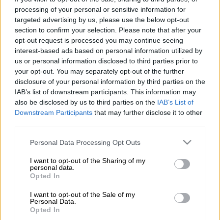
processing of your personal or sensitive information for
targeted advertising by us, please use the below opt-out
Προσθέστε το ΕΘΝΟΣ στη Google
section to confirm your selection. Please note that after your
opt-out request is processed you may continue seeing
Δεν έχουν τέλος οι ουρές έξω από το
interest-based ads based on personal information utilized by
Κτηματολόγιο
Αθηνών
όπου πολίτες
us or personal information disclosed to third parties prior to
your opt-out. You may separately opt-out of the further
στήνονται
στην ουρά από τα
ξημερώματα
ή
disclosure of your personal information by third parties on the
και από το βράδυ της προηγούμενης ημέρας
IAB’s list of downstream participants. This information may
για να πάρουν
χαρτάκι
για να εξυπηρετηθούν
also be disclosed by us to third parties on the
IAB’s List of
καθώς αρκετές
ακόμη υπηρεσίες δεν έχουν
Downstream Participants
that may further disclose it to other
third parties.
ψηφιοποιηθεί.
Please note that this website/app uses one or more Google
Personal Data Processing Opt Outs
services and may gather and store information including but
ΔΙΑΒΑΣΤΕ ΕΠΙΣΗΣ
not limited to your visit or usage behaviour. You may click to
I want to opt-out of the Sharing of my
personal data.
grant or deny consent to Google and its third-party tags to
Ελλάδα
|
28.07.2023 06:14
Opted In
use your data for below specified purposes in below Google
Κτηματολόγιο: Τελευταία ευκαιρία
consent section.
I want to opt-out of the Sale of my
έως το τέλος του έτους για δηλώσεις
Personal Data.
Opted In
χωρίς πρόστιμα - Πότε πρέπει να