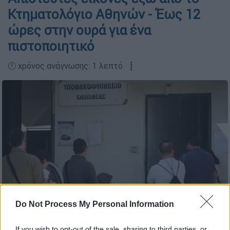
Κτηματολόγιο Αθηνών - Έως 12
ώρες στην ουρά για ένα
πιστοποιητικό
🕛 χρόνος ανάγνωσης: 1 λεπτό ┋
Do Not Process My Personal Information
Ουρές έξω από το Κτηματολόγιο Καλλιθέας (Φωτογραφία
αρχείου - ΓΙΑΝΝΗΣ ΠΑΝΑΓΟΠΟΥΛΟΣ/EUROKINISSI)
If you wish to opt-out of the sale, sharing to third parties, or