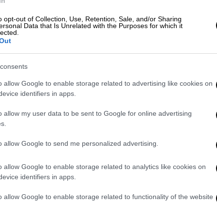
ται.
In
o opt-out of Collection, Use, Retention, Sale, and/or Sharing
νεργηθεί
αυτοψίες σε 5 επιχειρήσεις στις
ersonal Data that Is Unrelated with the Purposes for which it
ίας Κυριακής και Λαούτη
της Τήνου, όπου
lected.
Out
ν συμβάσεων κατάληψη 3.000 τ.μ. παραλίας
, ξαπλώστρες καθώς και από ειδικές
consents
ρυψωμένα ξύλινα decks κλπ).
o allow Google to enable storage related to advertising like cookies on
evice identifiers in apps.
o allow my user data to be sent to Google for online advertising
s.
to allow Google to send me personalized advertising.
o allow Google to enable storage related to analytics like cookies on
evice identifiers in apps.
o allow Google to enable storage related to functionality of the website