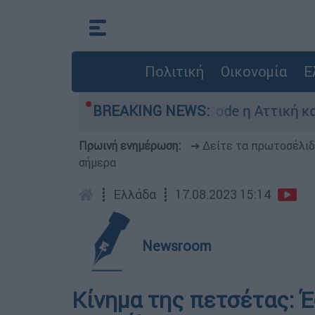
Πολιτική
Οικονομία
Ε
ρα: Σε κατάσταση Red Code η Αττική και άλλες 
BREAKING NEWS:
Πρωινή ενημέρωση:
➔ Δείτε τα πρωτοσέλι
σήμερα
┋
Ελλάδα
┋
17.08.2023 15:14
Newsroom
Κίνημα της πετσέτας: 