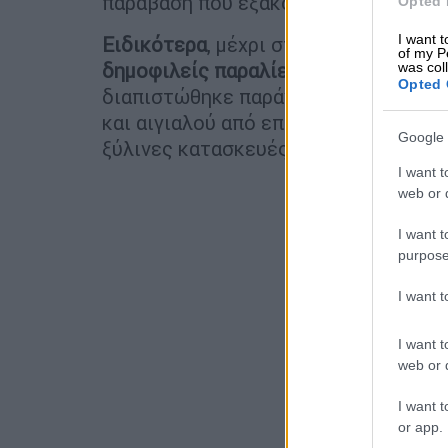
παράβαση που εξακολουθεί να υφίστα
Opted 
I want t
Ειδικότερα
, μέχρι στιγμής έχουν διε
of my P
δημοφιλείς παραλίες Αγίου Φωκά, Αγ
was col
Opted 
διαπιστώθηκε παράνομη και πέραν τω
και αιγιαλού από επιπλέον ομπρέλες
Google 
ξύλινες κατασκευές (πέργκολες, υπε
I want t
web or d
I want t
purpose
I want 
I want t
web or d
I want t
or app.