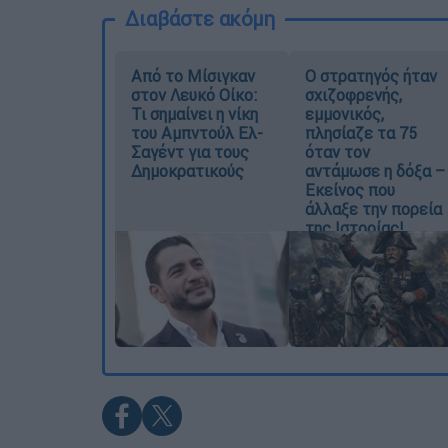
Διαβάστε ακόμη
Από το Μίσιγκαν
O στρατηγός ήταν
στον Λευκό Οίκο:
σχιζοφρενής,
Τι σημαίνει η νίκη
εμμονικός,
του Αμπντούλ Ελ-
πλησίαζε τα 75
Σαγέντ για τους
όταν τον
Δημοκρατικούς
αντάμωσε η δόξα –
Εκείνος που
άλλαξε την πορεία
της Ιστορίας!