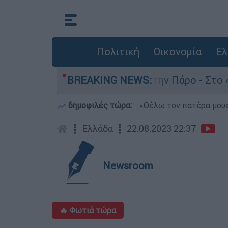
Πολιτική
Οικονομία
Ελ
ν θάνατο του 4χρονου στην Πάρο - Στο «μικροσκ
BREAKING NEWS:
δημοφιλές τώρα:
«Θέλω τον πατέρα μου»:
┋
Ελλάδα
┋
22.08.2023 22:37
Newsroom
🔥 Φωτιά τώρα