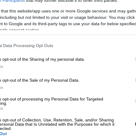
Participants
that may further disclose it to other third parties.
 that this website/app uses one or more Google services and may gath
including but not limited to your visit or usage behaviour. You may click 
α για το εξοργιστικό
 to Google and its third-party tags to use your data for below specifi
ogle consent section.
l Data Processing Opt Outs
ι στην Υποδιεύθυνση Ασφάλειας
o opt-out of the Sharing of my personal data.
οχήματος (αλλοδαπός υπήκοος), το οποίο
In
ερ, εντός του οποίου κρατούνταν παράνομα
και πακιστανικής καταγωγής. Το συμβάν
o opt-out of the Sale of my Personal Data.
λησίον της Αλεξανδρούπολης.
Επιπλέον του
In
 και κρατούνται δύο ημεδαποί, οι οποίοι
to opt-out of processing my Personal Data for Targeted
λληφθέντες παραπέμπονται στην ελληνική
ing.
In
o opt-out of Collection, Use, Retention, Sale, and/or Sharing
 σε συνεργασία με τις υπόλοιπες κρατικές
ersonal Data that Is Unrelated with the Purposes for which it
lected.
ηματικά για την αποτελεσματική φύλαξη των
Out