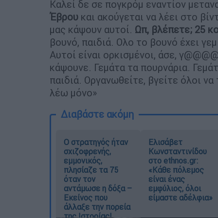
Καλεί δε σε πογκρόμ εναντίον μετα
Έβρου
και ακούγεται να λέει στο βίν
μας κάψουν αυτοί.
Ωπ, βλέπετε; 25 
βουνό, παιδιά. Ολο το βουνό έχει γ
Αυτοί είναι ορκισμένοι, άσε, γ@@@@έ
κάψουνε. Γεμάτα τα πουρνάρια. Γεμάτ
παιδιά. Οργανωθείτε, βγείτε όλοι να
λέω μόνο»
Διαβάστε ακόμη
O στρατηγός ήταν
Ελισάβετ
σχιζοφρενής,
Κωνσταντινίδου
εμμονικός,
στο ethnos.gr:
πλησίαζε τα 75
«Κάθε πόλεμος
όταν τον
είναι ένας
αντάμωσε η δόξα –
εμφύλιος, όλοι
Εκείνος που
είμαστε αδέλφια»
άλλαξε την πορεία
της Ιστορίας!