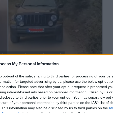
ί για τις φωτιές και καλεί σε πογκρόμ
ocess My Personal Information
 το ΕΘΝΟΣ στη Google
to opt-out of the sale, sharing to third parties, or processing of your per
formation for targeted advertising by us, please use the below opt-out s
οκτήτης του οχήματος στην Αλεξανδρούπολη
r selection. Please note that after your opt-out request is processed y
αινε στους δρόμους της πόλης και να
eing interest-based ads based on personal information utilized by us or
disclosed to third parties prior to your opt-out. You may separately opt-
ς
σε πογκρόμ.
Το βίντεο
προκάλεσε σάλο
losure of your personal information by third parties on the IAB’s list of
 ιδιοκτήτη του
αυτοκινήτου
, συνελήφθησαν
. This information may also be disclosed by us to third parties on the
IA
να τον βοήθησαν στις ειδεχθείς του