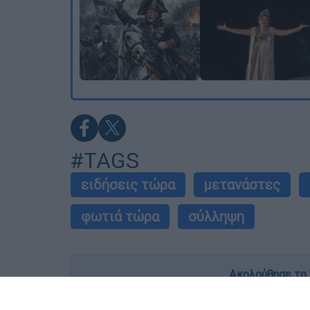
#TAGS
ειδήσεις τώρα
μετανάστες
φωτιά τώρα
σύλληψη
Ακολούθησε το 
Live όλες οι εξελίξεις λεπτό προς