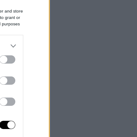
er and store
to grant or
ed purposes