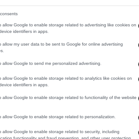
κληματικών κυκλωμάτων διακίνησης
 παράλληλα για την
τήρηση της
consents
δραστικό περιορισμό του προβλήματος
.
o allow Google to enable storage related to advertising like cookies on
evice identifiers in apps.
ομία στη διάρκεια του Αυγούστου αποτρέπει
00 ημερησίως παράνομες εισόδους στη χώρα
o allow my user data to be sent to Google for online advertising
ακινητές
.
s.
σχυρό δημοκρατικό κεκτημένο και
to allow Google to send me personalized advertising.
 δεν είναι ανεκτή σε καμία έκφανσή της.
o allow Google to enable storage related to analytics like cookies on
evice identifiers in apps.
o allow Google to enable storage related to functionality of the website
ύγεται
να μιλάει για «25 κομμάτια», ενώ
μετανάστες. Φτάνει δε σε σημείο να
 φωτιές που ξέσπασαν στον
Έβρο
τις
o allow Google to enable storage related to personalization.
 προκλητικό τόνο: «Κοιμόμαστε. Μια βόλτα
μμάτια έχω μέσα στο τρέιλερ».
o allow Google to enable storage related to security, including
cation functionality and fraud prevention, and other user protection.