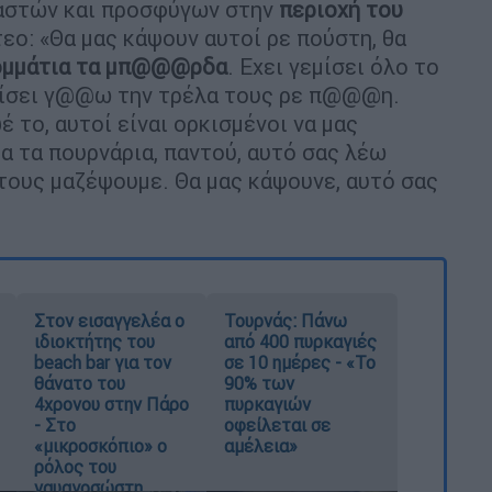
ναστών και προσφύγων στην
περιοχή του
τεο: «Θα μας κάψουν αυτοί ρε πούστη, θα
κομμάτια τα μπ@@@ρδα
. Εχει γεμίσει όλο το
εμίσει γ@@ω την τρέλα τους ρε π@@@η.
 το, αυτοί είναι ορκισμένοι να μας
α τα πουρνάρια, παντού, αυτό σας λέω
 τους μαζέψουμε. Θα μας κάψουνε, αυτό σας
Στον εισαγγελέα ο
Τουρνάς: Πάνω
ιδιοκτήτης του
από 400 πυρκαγιές
beach bar για τον
σε 10 ημέρες - «Το
θάνατο του
90% των
4χρονου στην Πάρο
πυρκαγιών
- Στο
οφείλεται σε
«μικροσκόπιο» ο
αμέλεια»
ρόλος του
ναυαγοσώστη