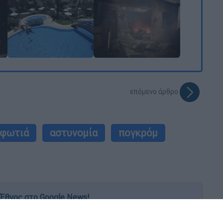
επόμενο άρθρο
φωτιά
αστυνομία
πογκρόμ
Έθνος στο Google News!
 λεπτό, με την υπογραφή του www.ethnos.gr