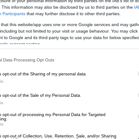
7», ανέφερε, μιλώντας στην ΕΡΤ
losure of your personal information by third parties on the IAB’s list of
. This information may also be disclosed by us to third parties on the
IA
εθνοβιολόγος σε θέματα αποκατάστασης
Participants
that may further disclose it to other third parties.
αι για μια
πρωτοφανή οικολογική
 that this website/app uses one or more Google services and may gath
including but not limited to your visit or usage behaviour. You may click 
 Ευρωπαϊκής Πολιτικής Προστασίας
 to Google and its third-party tags to use your data for below specifi
ogle consent section.
735.000 στρέμματα, εκ των οποίων πάνω
 βρίσκονται εντός του Δικτύου
Natura 2000
.
l Data Processing Opt Outs
περιοχές, δηλαδή δάση πλατύφυλλα, δάση
δασώσεις (δηλ.ότι αναγεννιέται από
o opt-out of the Sharing of my personal data.
ε για μια πρωτοφανή οικολογική
In
o opt-out of the Sale of my Personal Data.
In
to opt-out of processing my Personal Data for Targeted
ing.
In
o opt-out of Collection, Use, Retention, Sale, and/or Sharing