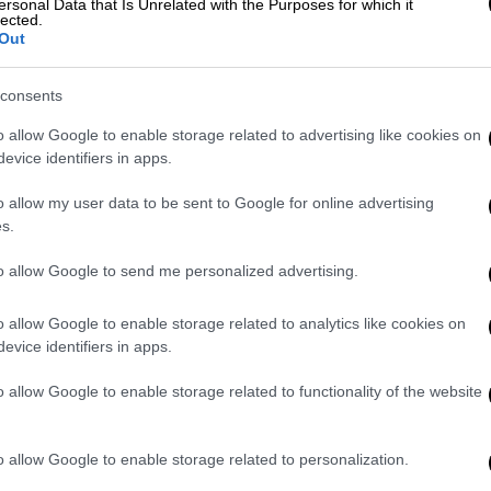
ersonal Data that Is Unrelated with the Purposes for which it
lected.
Out
consents
o allow Google to enable storage related to advertising like cookies on
evice identifiers in apps.
o allow my user data to be sent to Google for online advertising
s.
to allow Google to send me personalized advertising.
o allow Google to enable storage related to analytics like cookies on
ου θα πρέπει να δοθούν, ώστε να
evice identifiers in apps.
 ο κ. Γεωργιάδης εκτίμησε πως
ό,τι κάηκε, θα
o allow Google to enable storage related to functionality of the website
νίζοντας πως το επιχείρημα αυτό δεν
έιτ.
o allow Google to enable storage related to personalization.
ριβάλλον το διαχειρίζονται οι άνθρωποι και