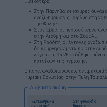
Ειδικότερα:
Στην Πάρνηθα, οι ισχυρές δυνάμ
αναζωπυρώσεις, κυρίως στη νοτι
της Φυλής.
Στον Έβρο, οι περισσότερες αν
στην Αισύμη και στο Σουφλί.
Στη Ροδόπη, οι έντονες αναζωπ
δημιούργησαν μέτωπο στην ευρύτ
λόγο στις 15:25 εκδόθηκε μήνυμ
κατοίκων της περιοχής.
Επίσης, αναζωπυρώσεις αντιμετωπίζο
Κυριάκι Βοιωτίας, στην Πύλη Τρικά
Διαβάστε ακόμη
«Στέρεψε» η
Στη φυλακή ο
αγορά από
δήμαρχος