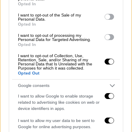
grant or deny consent to Google and its third-party tags to
Opted In
use your data for below specified purposes in below Google
consent section.
I want to opt-out of the Sale of my
Personal Data.
Opted In
I want to opt-out of processing my
Personal Data for Targeted Advertising.
Opted In
I want to opt-out of Collection, Use,
Σύμφωνα με όσα μας ανέφερε ο
πατέρας του
Retention, Sale, and/or Sharing of my
Personal Data that Is Unrelated with the
Νίκου
, ο οποίος συνεχίζει να νοσηλεύεται
Purposes for which it was collected.
στη
Νευροχειρουργική Κλινική του
Opted Out
Βενιζελείου
, η μεγάλη χαρά τους έχει να
Google consents
κάνει με το γεγονός ότι η αντιληπτική
ικανότητα του νεαρού είναι όπως και πριν
I want to allow Google to enable storage
related to advertising like cookies on web or
τον μοιραίο
πυροβολισμό
!
device identifiers in apps.
Ο δικηγόρος της οικογένειας
, Αλέξης
I want to allow my user data to be sent to
Κούγιας
, όπως είχε προαναγγείλει, βρέθηκε
Google for online advertising purposes.