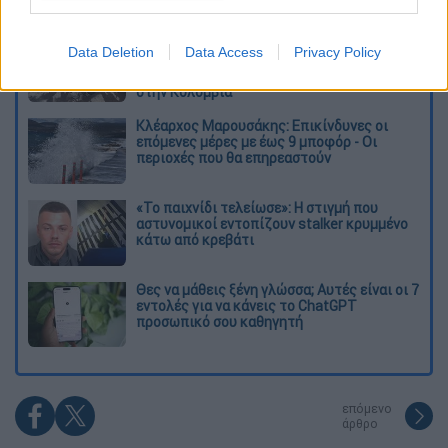
Διαβάστε ακόμη
«Ήταν πολύ σκληρό, αρχίσαμε να
Data Deletion
Data Access
Privacy Policy
προσευχόμαστε»: Συγκλονιστικές
μαρτυρίες για τον σεισμό των 7,6 Ρίχτερ
στην Κολομβία
Κλέαρχος Μαρουσάκης: Επικίνδυνες οι
επόμενες μέρες με έως 9 μποφόρ - Οι
περιοχές που θα επηρεαστούν
«Το παιχνίδι τελείωσε»: Η στιγμή που
αστυνομικοί εντοπίζουν stalker κρυμμένο
κάτω από κρεβάτι
Θες να μάθεις ξένη γλώσσα; Αυτές είναι οι 7
εντολές για να κάνεις το ChatGPT
προσωπικό σου καθηγητή
επόμενο
άρθρο