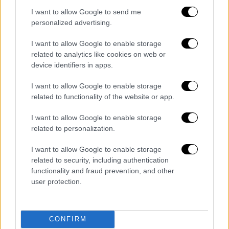
σήμερα ενώπιον της αρμόδιας ανακρίτριας
I want to allow Google to send me
Ηρακλείου προκειμένου να δηλώσει
personalized advertising.
παράσταση προς υποστήριξη κατηγορίας.
Αφού παρέλαβε και την δικογραφία,
I want to allow Google to enable storage
αποχώρησε χωρίς να κάνει δήλωση.
related to analytics like cookies on web or
device identifiers in apps.
Υπενθυμίζεται ότι ο 22χρονος που
I want to allow Google to enable storage
πυροβόλησε τον
Νίκο
, κρίθηκε προσωρινά
related to functionality of the website or app.
κρατούμενος μετά την απολογία του την
Δευτέρα, στην ανακρίτρια Ηρακλείου.
I want to allow Google to enable storage
Μεταξύ άλλων, στο υπόμνημα που
related to personalization.
παρέδωσε δια του συνηγόρου του, Διονύση
I want to allow Google to enable storage
Βέρρα, δίνει τη δική του εκδοχή για τα όσα
related to security, including authentication
συνέβησαν τα ξημερώματα της 3ης
functionality and fraud prevention, and other
Αυγούστου. Φέρεται να ισχυρίζεται ότι
user protection.
πανικοβλήθηκε
: «Θα έπεφτε μετωπικά πάνω
μου και πυροβόλησα για εκφοβισμό».
CONFIRM