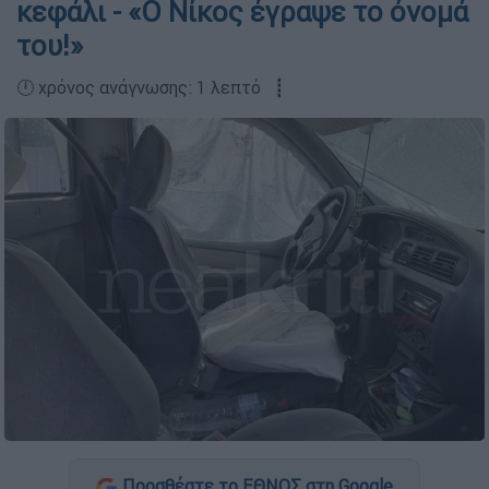
κεφάλι - «Ο Νίκος έγραψε το όνομά
του!»
🕛 χρόνος ανάγνωσης: 1 λεπτό ┋
Προσθέστε το ΕΘΝΟΣ στη Google