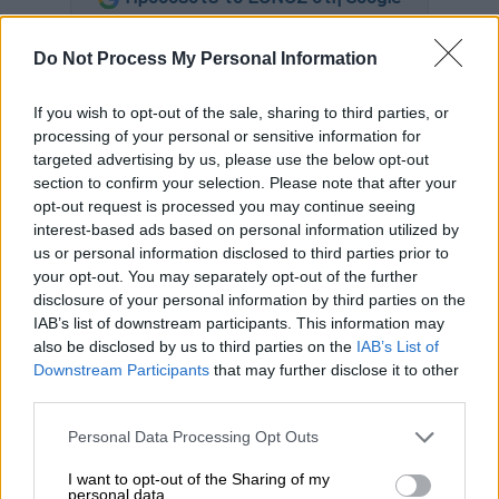
Δεν μπορεί να κρύψει την χαρά του ο
Do Not Process My Personal Information
πατέρας του
29χρονου Νίκου
για την εξέλιξη
της υγείας του παιδιού του, το οποίο
If you wish to opt-out of the sale, sharing to third parties, or
processing of your personal or sensitive information for
πυροβολήθηκε
στο κεφάλι τα ξημερώματα
targeted advertising by us, please use the below opt-out
της
3ης Αυγούστου
και έκτοτε δίνει μάχη
section to confirm your selection. Please note that after your
στο
Βενιζέλειο Νοσοκομείο
Ηρακλείου
.
opt-out request is processed you may continue seeing
interest-based ads based on personal information utilized by
«Ο Νίκος έγραψε το όνομά του! Ζούμε ένα
us or personal information disclosed to third parties prior to
θαύμα» είπε μιλώντας στο
Cretalive
, ο
your opt-out. You may separately opt-out of the further
disclosure of your personal information by third parties on the
πατέρας του, ο οποίος βρέθηκε το πρωί της
IAB’s list of downstream participants. This information may
Τρίτης στο Δικαστικό Μέγαρο Ηρακλείου,
also be disclosed by us to third parties on the
IAB’s List of
μαζί με τον
δικηγόρο
της οικογένειας
Αλέξη
Downstream Participants
that may further disclose it to other
Κούγια
.
third parties.
Please note that this website/app uses one or more Google
Personal Data Processing Opt Outs
services and may gather and store information including but
not limited to your visit or usage behaviour. You may click to
I want to opt-out of the Sharing of my
personal data.