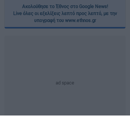
Ακολούθησε το Έθνος στο Google News!
Live όλες οι εξελίξεις λεπτό προς λεπτό, με την
υπογραφή του www.ethnos.gr