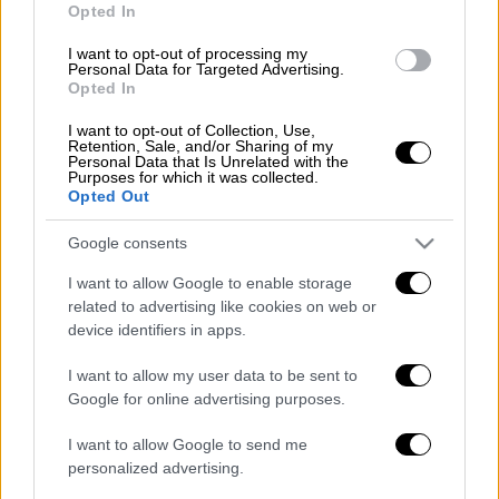
Opted In
I want to opt-out of processing my
Personal Data for Targeted Advertising.
Opted In
I want to opt-out of Collection, Use,
Retention, Sale, and/or Sharing of my
Personal Data that Is Unrelated with the
Purposes for which it was collected.
Opted Out
Google consents
JANNIS
I want to allow Google to enable storage
Το προϊόν εξετάστηκε από το Β' Τμήμα της
related to advertising like cookies on web or
device identifiers in apps.
Α' Χημικής Υπηρεσίας Αθηνών του Γενικού
Χημείου του Κράτους της ΑΑΔΕ όπου
I want to allow my user data to be sent to
διαπιστώθηκε ότι περιείχε
αλλεργιογόνο
Google for online advertising purposes.
ουσία (καζεΐνη γάλακτος).
I want to allow Google to send me
personalized advertising.
Επειδή το εν λόγω προϊόν
δεν φέρει σχετική