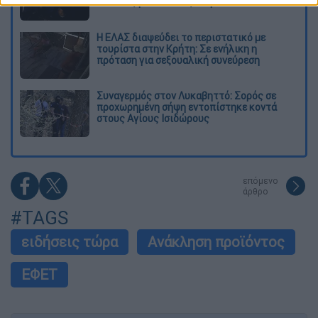
χιλιάδες μετανάστες στη Θέουτα
Η ΕΛΑΣ διαψεύδει το περιστατικό με
τουρίστα στην Κρήτη: Σε ενήλικη η
πρόταση για σεξουαλική συνεύρεση
Συναγερμός στον Λυκαβηττό: Σορός σε
προχωρημένη σήψη εντοπίστηκε κοντά
στους Αγίους Ισιδώρους
επόμενο
άρθρο
#TAGS
ειδήσεις τώρα
Ανάκληση προϊόντος
ΕΦΕΤ