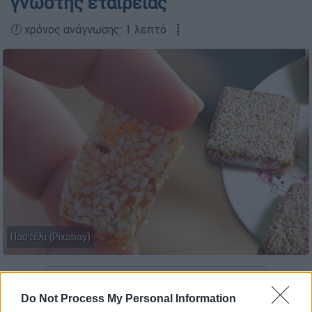
γνωστής εταιρείας
🕛 χρόνος ανάγνωσης: 1 λεπτό ┋
Παστέλι (Pixabay)
Προσθέστε το ΕΘΝΟΣ στη Google
Do Not Process My Personal Information