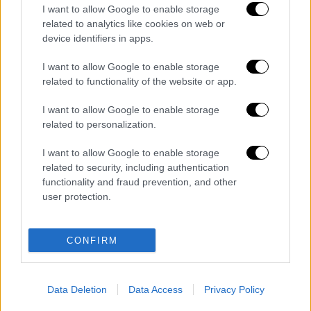
με την καζεΐνη γάλακτος
ένδειξη στην
I want to allow Google to enable storage
επισήμανση
, ο ΕΦΕΤ απαίτησε την άμεση
related to analytics like cookies on web or
ανάκληση του συνόλου της συγκεκριμένης
device identifiers in apps.
παρτίδας από το ανωτέρω προϊόν από την
I want to allow Google to enable storage
εσωτερική αγορά και ήδη βρίσκονται σε
related to functionality of the website or app.
εξέλιξη οι σχετικοί έλεγχοι.
I want to allow Google to enable storage
Ο ΕΦΕΤ καλεί τους καταναλωτές, οι οποίοι
related to personalization.
είναι
αλλεργικοί
στο
γάλα
και
έχουν ήδη
I want to allow Google to enable storage
προμηθευτεί το
προϊόν
, να μην το
related to security, including authentication
καταναλώσουν.
functionality and fraud prevention, and other
user protection.
Διαβάστε ακόμη
Kadebostany στο ethnos.gr: «Κάποτε
CONFIRM
πίστευα ότι το να είσαι outsider ήταν
αδυναμία, τώρα το βλέπω ως δύναμη»
Data Deletion
Data Access
Privacy Policy
«Χωρίς σκηνές και κουβέρτες σε ακραίες
θερμοκρασίες»: Σε δραματικές συνθήκες