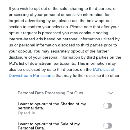
Στην ανάκληση
παστελιού
με
μαύρη
If you wish to opt-out of the sale, sharing to third parties, or
σοκολάτα
προχωρά ο
Ενιαίος Φορέας
processing of your personal or sensitive information for
Ελέγχου
.
targeted advertising by us, please use the below opt-out
section to confirm your selection. Please note that after your
Συγκεκριμένα, ο
ΕΦΕΤ
και ειδικότερα η
opt-out request is processed you may continue seeing
Περιφερειακή Διεύθυνση Αττικής του
interest-based ads based on personal information utilized by
us or personal information disclosed to third parties prior to
φορέα, κατά τη διενέργεια ελέγχων προέβη
your opt-out. You may separately opt-out of the further
σε δειγματοληψία παστελιού με μαύρη
disclosure of your personal information by third parties on the
σοκολάτα εμπορικής ονομασίας: «
JANNIS
IAB’s list of downstream participants. This information may
ΠΑΣΤΕΛΙ ΜΕ ΜΑΥΡΗ ΣΟΚΟΛΑΤΑ
»
also be disclosed by us to third parties on the
IAB’s List of
Downstream Participants
that may further disclose it to other
συσκευασίας 30 γρ., με ημερομηνία
third parties.
ανάλωσης 12/6/24 και παρτίδας
3L121222
,
το οποίο παράγεται στην Ελλάδα από την
Please note that this website/app uses one or more Google
Personal Data Processing Opt Outs
services and may gather and store information including but
επιχείρηση «ΓΙΑΝΝΗΣ Α.Ε.Β.Ε.», που εδρεύει
not limited to your visit or usage behaviour. You may click to
I want to opt-out of the Sharing of my
στο Κιλκίς.
personal data.
grant or deny consent to Google and its third-party tags to
Opted In
use your data for below specified purposes in below Google
consent section.
I want to opt-out of the Sale of my
Personal Data.