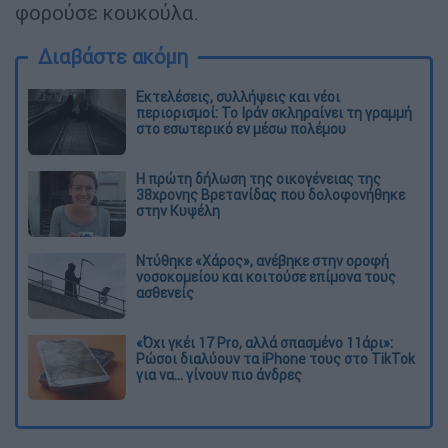
φορούσε κουκούλα.
Διαβάστε ακόμη
Εκτελέσεις, συλλήψεις και νέοι
περιορισμοί: Το Ιράν σκληραίνει τη γραμμή
στο εσωτερικό εν μέσω πολέμου
Η πρώτη δήλωση της οικογένειας της
38χρονης Βρετανίδας που δολοφονήθηκε
στην Κυψέλη
Ντύθηκε «Χάρος», ανέβηκε στην οροφή
νοσοκομείου και κοιτούσε επίμονα τους
ασθενείς
«Όχι γκέι 17 Pro, αλλά σπασμένο 11άρι»:
Ρώσοι διαλύουν τα iPhone τους στο TikTok
για να... γίνουν πιο άνδρες