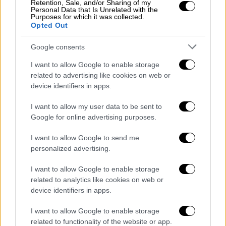
Retention, Sale, and/or Sharing of my
στην αυλή του σπιτιού της για να μιλήσει
Personal Data that Is Unrelated with the
Purposes for which it was collected.
στο τηλέφωνο και έκτοτε τα ίχνη της έχουν
Opted Out
χαθεί
Google consents
«Ήμασταν μέσα και τρώγαμε κι έφυγε… Σαν
να άνοιξε η γη και να την κατάπιε. Θα την
I want to allow Google to enable storage
related to advertising like cookies on web or
παρακαλέσω να επικοινωνήσει μαζί μας, κι
device identifiers in apps.
αν δεν θέλει, ας πάει σε ένα τμήμα να πει ότι
είμαι εγώ αυτή που αναζητείται και είμαι
I want to allow my user data to be sent to
καλά.
Να πει ότι είναι καλά κι ας μην γυρίσει
Google for online advertising purposes.
αν δεν το επιθυμεί
. Γνωρίζει καλά πόσο την
I want to allow Google to send me
αγαπάμε και το πρόβλημα υγείας που
personalized advertising.
υπάρχει. Να κάνει το σωστό», είπε η μητέρα
I want to allow Google to enable storage
της.
related to analytics like cookies on web or
device identifiers in apps.
Όσον αφορά στον άνδρα που φέρεται να
είναι ή να έφυγε μαζί της από το χωριό, η
I want to allow Google to enable storage
μητέρα της αγνοούμενης τον παρακαλεί «ως
related to functionality of the website or app.