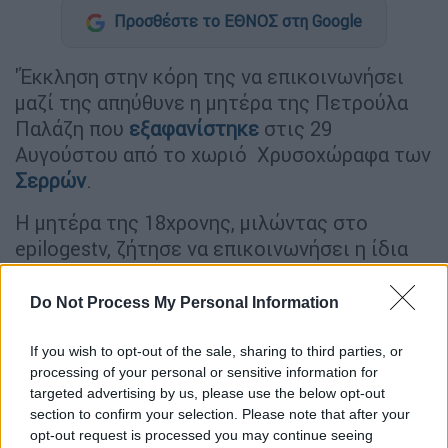
Προσθέστε το ΕΘΝΟΣ στη Google
'Έκκληση στην κόρη της να επικοινωνήσει
μαζί της απηύθυνε η μητέρα της Πετρούλα
Παλάζη που
εξαφανίστηκε
στις 29
Αυγούστου από το χωριό Χρυσοχώραφα των
Σερρών
.
Η μητέρα της 18χρονης, μιλώντας στο
epilogestv, ζήτησε να επικοινωνήσει η ίδια
μαζί τους ή όποιος άλλος γνωρίζει κάτι.
Do Not Process My Personal Information
ΔΙΑΒΑΣΤΕ ΕΠΙΣΗΣ
If you wish to opt-out of the sale, sharing to third parties, or
processing of your personal or sensitive information for
Ελλάδα
|
02.09.2023 17:45
targeted advertising by us, please use the below opt-out
Εξαρθρώθηκε εγκληματική
section to confirm your selection. Please note that after your
οργάνωση που στόχευε και λήστευε
opt-out request is processed you may continue seeing