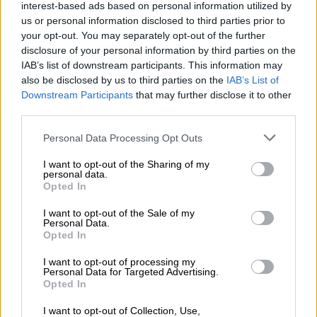
τουρίστες στη Σαντορίνη - Οι
interest-based ads based on personal information utilized by
περιοχές που δρούσαν
us or personal information disclosed to third parties prior to
your opt-out. You may separately opt-out of the further
disclosure of your personal information by third parties on the
IAB’s list of downstream participants. This information may
also be disclosed by us to third parties on the
IAB’s List of
Downstream Participants
that may further disclose it to other
third parties.
Please note that this website/app uses one or more Google
Personal Data Processing Opt Outs
services and may gather and store information including but
not limited to your visit or usage behaviour. You may click to
I want to opt-out of the Sharing of my
video
personal data.
grant or deny consent to Google and its third-party tags to
Opted In
use your data for below specified purposes in below Google
consent section.
I want to opt-out of the Sale of my
Personal Data.
Opted In
I want to opt-out of processing my
Υπενθυμίζεται πως το μεσημέρι της Τρίτης η
Personal Data for Targeted Advertising.
Opted In
18χρονη, η οποία είχε έρθει στην Ελλάδα από
τη Γερμανία για να δώσει Πανελλήνιες,
βγήκε
I want to opt-out of Collection, Use,