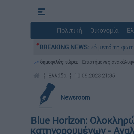
Πολιτική
Οικονομία
Ελ
 τίποτα» στο Πόρτο Γερμανό μετά τη φωτιά - Αγ
BREAKING NEWS:
δημοφιλές τώρα:
Επιστήμονες ανακάλυψα
┋
Ελλάδα
┋
10.09.2023 21:35
Newsroom
Blue Horizon: Ολοκληρ
κατηγορουμένων - Αναλ