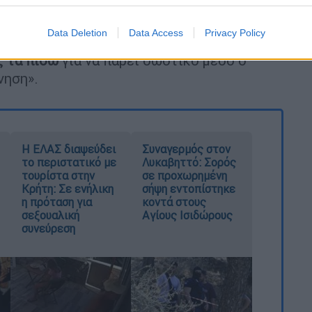
 έπεσε. Ήθελα να πέσω να βοηθήσω αλλά
Data Deletion
Data Access
Privacy Policy
ρεται να ισχυρίστηκε ο ίδιος στην
απολογία
ς τα πίσω
για να πάρει σωστικό μέσο ο
νηση».
Η ΕΛΑΣ διαψεύδει
Συναγερμός στον
το περιστατικό με
Λυκαβηττό: Σορός
τουρίστα στην
σε προχωρημένη
Κρήτη: Σε ενήλικη
σήψη εντοπίστηκε
η πρόταση για
κοντά στους
σεξουαλική
Αγίους Ισιδώρους
συνεύρεση