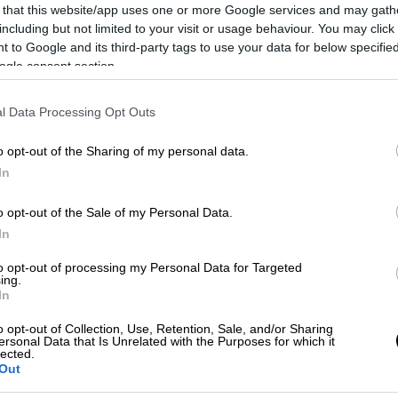
 that this website/app uses one or more Google services and may gath
including but not limited to your visit or usage behaviour. You may click 
 to Google and its third-party tags to use your data for below specifi
ogle consent section.
l Data Processing Opt Outs
o opt-out of the Sharing of my personal data.
 το ΕΘΝΟΣ στη Google
In
o opt-out of the Sale of my Personal Data.
ιών μελών του πληρώματος του πλοίου
In
αιά
για το θάνατο του 36χρονου επιβάτη
to opt-out of processing my Personal Data for Targeted
ing.
In
ς νοσηλεύεται με ισχαιμικό επεισόδιο
 προκειμένου να απολογηθεί.
o opt-out of Collection, Use, Retention, Sale, and/or Sharing
ersonal Data that Is Unrelated with the Purposes for which it
lected.
ον εισαγγελέα αναμένεται
να συνεδριάσει
Out
οφασίσει την ποινική τους μεταχείριση.