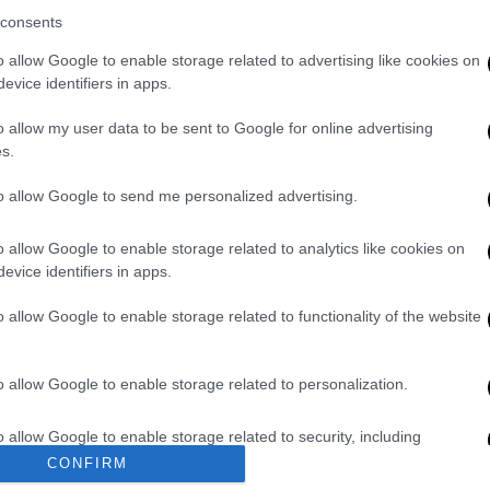
consents
ο υποπλοίαρχος, ο ύπαρχος και ο λοστρόμος
ολογητικό υπόμνημα.
o allow Google to enable storage related to advertising like cookies on
προσπάθειά του να μπει στο πλοίο της
evice identifiers in apps.
ς, απωθήθηκε από μέλη του πληρώματος του
o allow my user data to be sent to Google for online advertising
η του στη θάλασσα και τον θάνατό του.
s.
αρχο
που κατηγορείτο για επικίνδυνη
to allow Google to send me personalized advertising.
νίες ασκήθηκε συμπληρωματική δίωξη για
o allow Google to enable storage related to analytics like cookies on
evice identifiers in apps.
α υποστηρίζει ότι έπραξε τα δέοντα
o allow Google to enable storage related to functionality of the website
ενημερώθηκε ότι υπάρχει άνθρωπος στη
o allow Google to enable storage related to personalization.
απολογία του φέρεται να υποστηρίζει,
βάνει την ευθύνη για ότι συνέβη αλλά δεν
o allow Google to enable storage related to security, including
της πράξης ανθρωποκτονία από ενδεχόμενο
cation functionality and fraud prevention, and other user protection.
CONFIRM
τη.