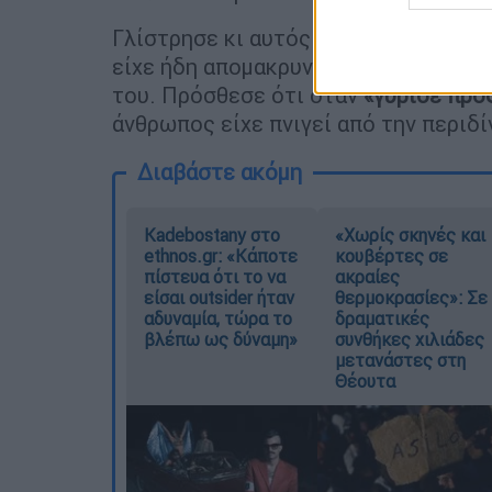
Γλίστρησε κι αυτός κι εγώ. Εκείνος
είχε ήδη απομακρυνθεί το πλοίο», φέ
του. Πρόσθεσε ότι όταν
«γύρισε προ
άνθρωπος είχε πνιγεί από την περιδί
Διαβάστε ακόμη
Kadebostany στο
«Χωρίς σκηνές και
ethnos.gr: «Κάποτε
κουβέρτες σε
πίστευα ότι το να
ακραίες
είσαι outsider ήταν
θερμοκρασίες»: Σε
αδυναμία, τώρα το
δραματικές
βλέπω ως δύναμη»
συνθήκες χιλιάδες
μετανάστες στη
Θέουτα