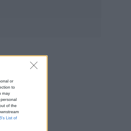
sonal or
ection to
ou may
 personal
out of the
 downstream
B’s List of