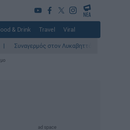
ood & Drink
Travel
Viral
υναγερμός στον Λυκαβηττό: Σορός σε προχωρημ
σμο