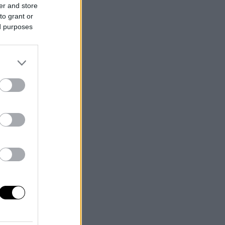
er and store
to grant or
ed purposes