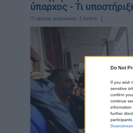
ύπαρχος - Τι υποστήριξ
🕛 χρόνος ανάγνωσης: 2 λεπτά ┋
Do Not Pr
If you wish 
sensitive in
confirm you
continue se
information 
further disc
participants
Downstream 