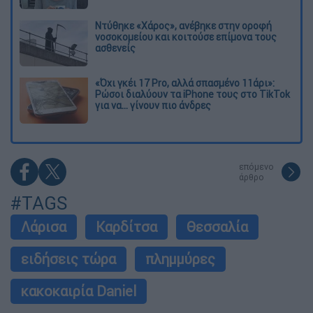
Ντύθηκε «Χάρος», ανέβηκε στην οροφή
νοσοκομείου και κοιτούσε επίμονα τους
ασθενείς
«Όχι γκέι 17 Pro, αλλά σπασμένο 11άρι»:
Ρώσοι διαλύουν τα iPhone τους στο TikTok
για να... γίνουν πιο άνδρες
επόμενο
άρθρο
#TAGS
Λάρισα
Καρδίτσα
Θεσσαλία
ειδήσεις τώρα
πλημμύρες
κακοκαιρία Daniel