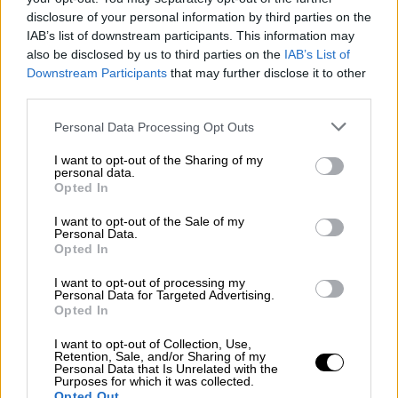
ΕΛΚΕΘΕ
μέσα στον Πηνειό, η στάθμη του
disclosure of your personal information by third parties on the
νερού στις 3 Σεπτεμβρίου ήταν μόλις 1.29
IAB’s list of downstream participants. This information may
also be disclosed by us to third parties on the
IAB’s List of
εκατοστά , στις 8 Σεπτεμβρίου έφθασε στα
Downstream Participants
that may further disclose it to other
8,43 μέτρα, και από εκεί και μετά όπως
third parties.
φαίνεται από την καμπύλη ξεκινά η
Please note that this website/app uses one or more Google
αποκλιμάκωση.
Personal Data Processing Opt Outs
services and may gather and store information including but
not limited to your visit or usage behaviour. You may click to
I want to opt-out of the Sharing of my
Αν συμβούν όλα αυτά το νερό θα κυλήσει
personal data.
grant or deny consent to Google and its third-party tags to
προς τα Τέμπη για να καταλήξει στις
Opted In
use your data for below specified purposes in below Google
εκβολές του Πηνειού και να πέσει στη
consent section.
I want to opt-out of the Sale of my
θάλασσα, στην περιοχή Στόμιο,
μετά την
Personal Data.
Opted In
κοιλάδα των Τεμπών.
I want to opt-out of processing my
Personal Data for Targeted Advertising.
Opted In
I want to opt-out of Collection, Use,
Retention, Sale, and/or Sharing of my
Personal Data that Is Unrelated with the
Purposes for which it was collected.
Opted Out