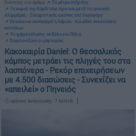
Ενότητες στο άρθρο:
📌 Τα μέτρα στήριξης
📌 Τα χωριά της Καρδίτσας πριν και μετά τις φονικές
πλημμύρες - Σοκαριστικές εικόνες από δορυφόρο
📌 Σε κόκκινο συναγερμό η Λάρισα - Χιλιάδες εκκενώσεις
κατοίκων
📌 7η ημέρα κόλασης σε Βόλο και Πήλιο
📌 Συγκλονίζουν οι μαρτυρίες
Κακοκαιρία Daniel: O θεσσαλικός
κάμπος μετράει τις πληγές του στα
λασπόνερα - Ρεκόρ επιχειρήσεων
με 4.500 διασώσεις - Συνεχίζει να
«απειλεί» ο Πηνειός
🕛 χρόνος ανάγνωσης: 7 λεπτά ┋