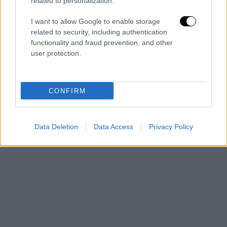
related to personalization.
I want to allow Google to enable storage
related to security, including authentication
functionality and fraud prevention, and other
user protection.
CONFIRM
7η ημέρα κόλασης σε Βόλο και Πήλιο
Data Deletion
Data Access
Privacy Policy