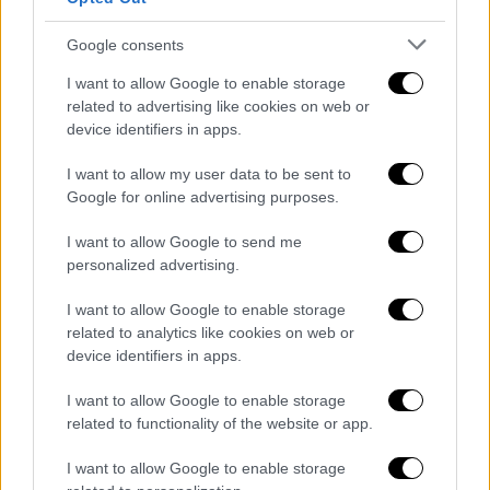
Google consents
I want to allow Google to enable storage
related to advertising like cookies on web or
device identifiers in apps.
Κόβει την ανάσα εναέρια λήψη απ’ τη Λάρισα
I want to allow my user data to be sent to
Google for online advertising purposes.
- H πόλη άλλαξε μορφή
I want to allow Google to send me
Παραθαλάσσια πόλη θυμίζει στο μεταξύ η
personalized advertising.
Λάρισα λίγες μέρες μετά το σαρωτικό
πέρασμα της κακοκαιρίας.
I want to allow Google to enable storage
related to analytics like cookies on web or
Το Αλκαζάρ, ο Ιπποκράτης και οι εργατικές
device identifiers in apps.
κατοικίες Γιάννουλης έχουν αλλάξει μορφή,
I want to allow Google to enable storage
όπως θα δείτε στο παρακάτω βίντεο του
related to functionality of the website or app.
onlarissa.gr:
I want to allow Google to enable storage