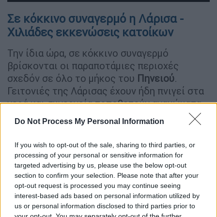
Σε κόκκινο συναγερμό η Λάρισα -
Χιλιάδες εκκενώσεις κατοίκων
Την ίδια ώρα, σε κόκκινο συναγερμό
βρίσκονται οι παραποτάμιες περιοχές
σχεδόν σε όλο το μήκος του
Πηνειού
.
Γειτονιές της Λάρισας έχουν ήδη πνιγεί στα
νερά και συνεργεία τοποθετούν αναχώματα
και εγκαθιστούν μηχανήματα άντλησης για να
Do Not Process My Personal Information
μην πλημμυρίσει το κέντρο της πόλης, που
είναι αποκλεισμένη οδικώς και
If you wish to opt-out of the sale, sharing to third parties, or
σιδηροδρομικώς. Πολύ δύσκολη είναι η
processing of your personal or sensitive information for
κατάσταση για τους κατοίκους των χωριών
targeted advertising by us, please use the below opt-out
section to confirm your selection. Please note that after your
πέριξ της κοιλάδας των Τεμπών.
opt-out request is processed you may continue seeing
interest-based ads based on personal information utilized by
Σύμφωνα με τα στοιχεία που δίνουν οι
us or personal information disclosed to third parties prior to
αισθητήρες που έχει τοποθετήσει το
your opt-out. You may separately opt-out of the further