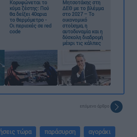
Κορυφώνεται το
Μητσοτάκης στη
κύμα ζέστης: Πού
ΔΕΘ με το βλέμμα
θα δείξει 40αρια
στο 2027 – Το
το θερμόμετρο -
οικονομικό
Οι περιοχές σε red
στοίχημα, η
code
αυτοδυναμία και η
δύσκολη διαδρομή
μέχρι τις κάλπες
επόμενο άρθρο
ήσεις τώρα
παράσυρση
αγοράκι