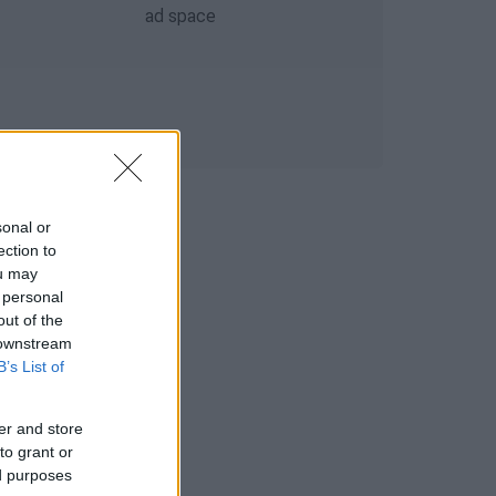
sonal or
ection to
ou may
 personal
out of the
 downstream
B’s List of
er and store
to grant or
ed purposes