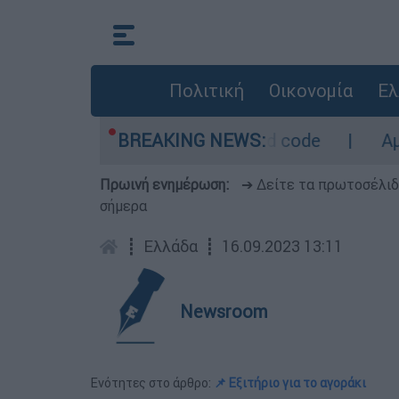
Πολιτική
Οικονομία
Ελ
ετρο - Οι περιοχές σε red code
BREAKING NEWS:
Αμερικαν
Πρωινή ενημέρωση:
➔ Δείτε τα πρωτοσέλι
σήμερα
┋
Ελλάδα
┋
16.09.2023 13:11
Newsroom
Ενότητες στο άρθρο:
📌 Εξιτήριο για το αγοράκι