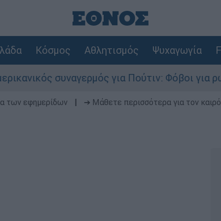
λάδα
Κόσμος
Αθλητισμός
Ψυχαγωγία
F
ικός συναγερμός για Πούτιν: Φόβοι για ρωσικό 
δα των εφημερίδων
|
➔ Μάθετε περισσότερα για τον καιρό