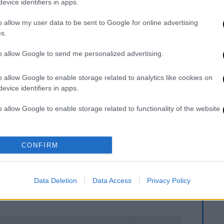
evice identifiers in apps.
 ολομόναχα σε σπίτι στην Κρήτη -
ο
o allow my user data to be sent to Google for online advertising
s.
to allow Google to send me personalized advertising.
οδηγός Ε.Δ.Χ οχήματος, παρέσυρε 8χρονο
o allow Google to enable storage related to analytics like cookies on
 παραλιακή οδό, με αποτέλεσμα τον
evice identifiers in apps.
o allow Google to enable storage related to functionality of the website
όχημα στο Κέντρο Υγείας Ναυπάκτου και
o allow Google to enable storage related to personalization.
CONFIRM
υς στο Γενικό
Νοσοκομείο Παίδων Πατρών
ήλθε. Προανάκριση διενεργείται από το Α’
o allow Google to enable storage related to security, including
cation functionality and fraud prevention, and other user protection.
ναρχείου Μεσολογγίου.
Data Deletion
Data Access
Privacy Policy