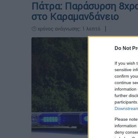
Πάτρα: Παράσυρση 8χρο
στο Καραμανδάνειο
🕛 χρόνος ανάγνωσης: 1 λεπτό ┋
Do Not Pr
If you wish 
sensitive in
confirm you
continue se
information 
further disc
participants
Downstream 
Please note
information 
deny consent