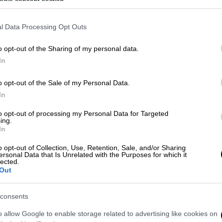
ogle consent section.
l Data Processing Opt Outs
o opt-out of the Sharing of my personal data.
In
nissi)
o opt-out of the Sale of my Personal Data.
In
 το ΕΘΝΟΣ στη Google
to opt-out of processing my Personal Data for Targeted
ing.
In
ς (15/09)
τροχαίο ατύχημα
σημειώθηκε
o opt-out of Collection, Use, Retention, Sale, and/or Sharing
άκτου
, όταν ΙΧ
παρέσυρε
ένα
8χρονο
ersonal Data that Is Unrelated with the Purposes for which it
lected.
Out
consents
o allow Google to enable storage related to advertising like cookies on