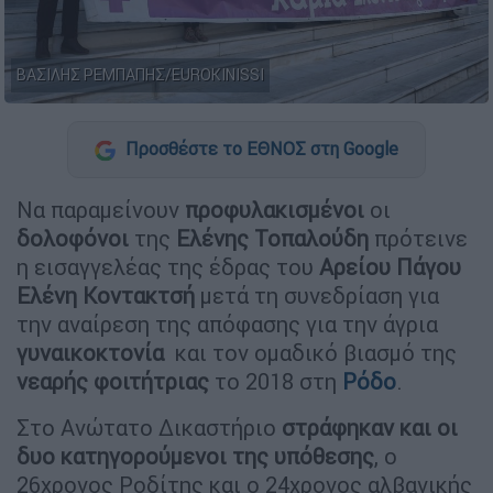
ΒΑΣΙΛΗΣ ΡΕΜΠΑΠΗΣ/EUROKINISSI
Προσθέστε το ΕΘΝΟΣ στη Google
Να παραμείνουν
προφυλακισμένοι
οι
δολοφόνοι
της
Ελένης Τοπαλούδη
πρότεινε
η εισαγγελέας της έδρας του
Αρείου
Πάγου
Ελένη Κοντακτσή
μετά τη συνεδρίαση για
την αναίρεση της απόφασης για την άγρια
γυναικοκτονία
και τον ομαδικό βιασμό της
νεαρής
φοιτήτριας
το 2018 στη
Ρόδο
.
Στο Ανώτατο Δικαστήριο
στράφηκαν και οι
δυο κατηγορούμενοι της υπόθεσης
, ο
26χρονος Ροδίτης και ο 24χρονος αλβανικής