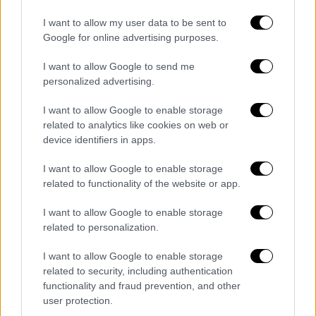
πρωτόδικα ούτε στο Εφετείο και
I want to allow my user data to be sent to
συγκεκριμένα προανακριτική κατάθεση
Google for online advertising purposes.
συγκατηγορουμένου.
I want to allow Google to send me
Ότι εσφαλμένα και τα δύο δικαστήρια
personalized advertising.
ΜΟΕ και ΜΟΔ αναφέρουν ότι υφίστανται
παλμικά αποτυπώματα στο σίδερο, ενώ
I want to allow Google to enable storage
ρητά το σχετικό έγγραφο αναφέρει ότι
related to analytics like cookies on web or
device identifiers in apps.
υπάρχει μόνο ένα αποτύπωμα και αυτό
στη βάση του σίδερου, όχι στο σίδερο.
I want to allow Google to enable storage
Το μοναδικό αποτύπωμα ανήκει στον
related to functionality of the website or app.
αλλοδαπό και όπως διατείνεται ο
I want to allow Google to enable storage
ημεδαπός κατηγορούμενος έχει
related to personalization.
ανευρεθεί στη βάση του σίδερου. Ο
ημεδαπός διατείνεται μάλιστα ότι
I want to allow Google to enable storage
υφίσταται ακυρότητα διότι δεν
related to security, including authentication
functionality and fraud prevention, and other
αναγνώστηκε έγγραφο σχετικά με
user protection.
αποτυπώματα στο σίδερο αλλά