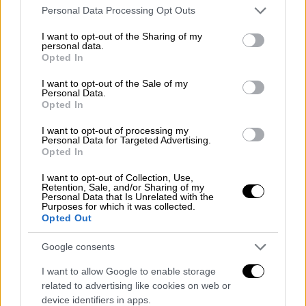
Τι υποστηρίζουν οι καταδικασθέντες
Please note that this website/app uses one or more Google
Personal Data Processing Opt Outs
services and may gather and store information including but
στις αιτήσεις αναίρεσης
not limited to your visit or usage behaviour. You may click to
I want to opt-out of the Sharing of my
personal data.
grant or deny consent to Google and its third-party tags to
Ότι υπήρξε παραβίαση της αρχής της
Opted In
use your data for below specified purposes in below Google
δίκαιης δίκης και του τεκμηρίου
consent section.
I want to opt-out of the Sale of my
αθωότητας που συνίσταται στην
Personal Data.
Opted In
ανάγνωση, στο Δικαστήριο, επικριτικών
δημοσιευμάτων σε βάρος των
I want to opt-out of processing my
Personal Data for Targeted Advertising.
κατηγορουμένων και επικαλούνται την
Opted In
υπ’ αριθμ. 49686/16-4-2009 απόφαση του
Ευρωπαϊκού Δικαστηρίου Δικαιωμάτων
I want to opt-out of Collection, Use,
Retention, Sale, and/or Sharing of my
του Ανθρώπου (Χ. κατά Ελλάδος).
Personal Data that Is Unrelated with the
Purposes for which it was collected.
Ότι το Δικαστήριο δεν απάντησε
Opted Out
αιτιολογημένα σε αίτημα να ανοίξουν τα
4 ενεργά κινητά και οι 2 υπολογιστές
Google consents
της δολοφονηθείσης.
I want to allow Google to enable storage
Ότι το Δικαστήριο έλαβε υπόψη
related to advertising like cookies on web or
device identifiers in apps.
έγγραφο που δεν αναγνώστηκε ούτε