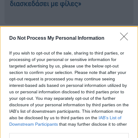
διασκεδάσει με φίλες»
Απαντώντας στον ισχυρισμό του 26χρονου
Do Not Process My Personal Information
Ροδίτη, που στην αίτηση του ισχυρίζεται ότι
το Εφετείο δεν έλαβε υπόψη του τον
If you wish to opt-out of the sale, sharing to third parties, or
ισχυρισμό του περί «
μεταμοντέρνας
processing of your personal or sensitive information for
σεξουαλικότητας
» του, η εισαγγελέας
targeted advertising by us, please use the below opt-out
section to confirm your selection. Please note that after your
ζήτησε την απόρριψη του κρίνοντας πως ως
opt-out request is processed you may continue seeing
προς το σκέλος αυτό η απόφαση είναι
interest-based ads based on personal information utilized by
απολύτως τεκμηριωμένη. Η απόφαση του
us or personal information disclosed to third parties prior to
δικαστηρίου θα εκδοθεί το επόμενο
your opt-out. You may separately opt-out of the further
διάστημα. Σε περίπτωση που κριθεί ότι
disclosure of your personal information by third parties on the
IAB’s list of downstream participants. This information may
πρέπει να αναιρεθεί η απόφαση, η υπόθεση
also be disclosed by us to third parties on the
IAB’s List of
θα οδηγηθεί πίσω στο Εφετείο για νέα
Downstream Participants
that may further disclose it to other
κρίση.
third parties.