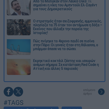
Από το Μίσιγκαν στον Λευκό Οίκο: Τι
σημαίνει η νίκη του Αμπντούλ Ελ-Σαγέντ
για τους Δημοκρατικούς
O στρατηγός ήταν σχιζοφρενής, εμμονικός,
πλησίαζε τα 75 όταν τον αντάμωσε η δόξα –
Εκείνος που άλλαξε την πορεία της
Ιστορίας!
Πώς πνίγηκε το 4χρονο παιδί σε πισίνα
στην Πάρο: Οι γονείς ήταν στη θάλασσα, ο
μπάρμαν έπεσε να το σώσει
Εκρηκτικό κοκτέιλ ζέστης και ισχυρών
ανέμων σήμερα: Σε κατάσταση Red Code η
Αττική και άλλες 5 περιοχές
επόμενο
άρθρο
#TAGS