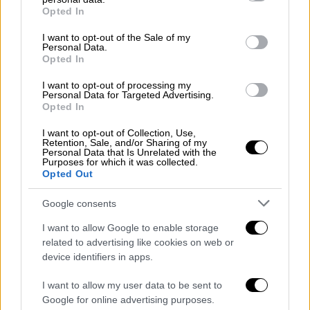
grant or deny consent to Google and its third-party tags to
Opted In
εργαζόμενους με κακοπληρωμένη εργασία,
use your data for below specified purposes in below Google
με οφειλόμενα δεκάδες ρεπό και ημέρες
consent section.
I want to opt-out of the Sale of my
Personal Data.
κανονικών αδειών. Πόσο μάλλον μετά την
Opted In
ψήφιση ενός τέτοιου νομοσχεδίου που
ελαστικοποιεί περαιτέρω τις εργασιακές
I want to opt-out of processing my
Personal Data for Targeted Advertising.
σχέσεις».
Opted In
ΠΑΜΕ: «Νομοσχέδιο - κτηνωδία»
I want to opt-out of Collection, Use,
Retention, Sale, and/or Sharing of my
Personal Data that Is Unrelated with the
Κάλεσμα σε πανεργατική απεργία στις 21
Purposes for which it was collected.
Opted Out
Σεπτεμβρίου σε κάθε πόλη της χώρας
απευθύνει το ΠΑΜΕ, προκειμένου να μην
Google consents
περάσει το «νομοσχέδιο - κτηνωδία» του
I want to allow Google to enable storage
Υπουργείου Εργασίας. Το
ΠΑΜΕ κάνει λόγο
related to advertising like cookies on web or
για νομοσχέδιο «τερατούργημα»
που
device identifiers in apps.
«επιβάλει 13ωρες δουλειάς την ημέρα,
I want to allow my user data to be sent to
78ωρες δουλειάς την εβδομάδα, προχωρά
Google for online advertising purposes.
στην κατάργηση του διαλείμματος της