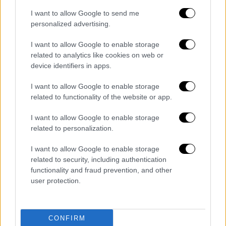
εργασίας, μιας σειράς επιδομάτων ως
I want to allow Google to send me
αποτέλεσμα της κ
υριαρχίας των νέων
personalized advertising.
ελαστικών μορφών απασχόλησης,
του
I want to allow Google to enable storage
πενθήμερου και της Κυριακής αργίας και σε
related to analytics like cookies on web or
μια σειρά νέους κλάδους όπως στη
device identifiers in apps.
βιομηχανία τροφίμων και ποτών».
I want to allow Google to enable storage
Εργατικά κέντρα
related to functionality of the website or app.
Επίσης, αποφάσεις για απεργία έχουν πάρει
I want to allow Google to enable storage
related to personalization.
τα Εργατικά Κέντρα: Πάτρας, Λαυρίου –
Ανατ. Αττικής, Λάρισας, Ιωαννίνων, Εύβοιας,
I want to allow Google to enable storage
Αρτας, ΒΣ Δωδεκανήσου, Θεσπρωτίας,
related to security, including authentication
Κεφαλονιάς – Ιθάκης, Λευκάδας, Ημαθίας
functionality and fraud prevention, and other
user protection.
«Γιώργος Βουτυράς», Σάμου, Λέσβου,
Ζακύνθου, Λαμίας, Αμαλιάδας, Κέρκυρας,
Φωκίδας. Στις κινητοποιήσεις συμμετέχουν
CONFIRM
και οι Ομοσπονδίες Γάλακτος, Τροφίμων και