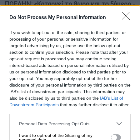
ΠΟΕΔΗΝ: «Καταργεί το 8ωρο και το 5ήμερο -
Ποινικοποιεί τον συνδικαλισμό»
Do Not Process My Personal Information
Η ΠΟΕΔΗΝ από την πλευρά της με απόφαση
του Γενικού Συμβουλίου προκηρύσσει 24ωρη
If you wish to opt-out of the sale, sharing to third parties, or
processing of your personal or sensitive information for
πανελλαδική απεργία, συμπληρώνοντας –
targeted advertising by us, please use the below opt-out
μεταξύ άλλων – στην ανακοίνωσή της: «Το
section to confirm your selection. Please note that after your
νομοσχέδιο θεσπίζει διατάξεις που
opt-out request is processed you may continue seeing
καταργούν το 8ωρο, την πενθήμερη εργασία
interest-based ads based on personal information utilized by
us or personal information disclosed to third parties prior to
και ποινικοποιούν την συνδικαλιστική
your opt-out. You may separately opt-out of the further
δράση. Για να “ζήσει” αξιοπρεπώς ένας
disclosure of your personal information by third parties on the
εργαζόμενος θα πρέπει να αμείβεται
IAB’s list of downstream participants. This information may
αναλόγως στο ωράριο εργασίας του και όχι
also be disclosed by us to third parties on the
IAB’s List of
Downstream Participants
that may further disclose it to other
να αναγκάζεται να δουλεύει νυχθημερόν σε
third parties.
πολλούς ή έναν εργοδότη χωρίς ανάπαυση.
Ακόμα και σήμερα εργοδότες και δημόσιο
Please note that this website/app uses one or more Google
Personal Data Processing Opt Outs
services and may gather and store information including but
δεν σέβονται θεσμοθετημένα εργασιακά
not limited to your visit or usage behaviour. You may click to
I want to opt-out of the Sharing of my
δικαιώματα και εκμεταλλεύονται τους
personal data.