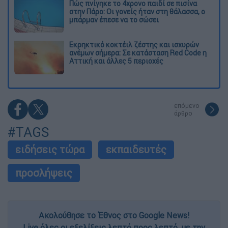
Πώς πνίγηκε το 4χρονο παιδί σε πισίνα
στην Πάρο: Οι γονείς ήταν στη θάλασσα, ο
μπάρμαν έπεσε να το σώσει
Εκρηκτικό κοκτέιλ ζέστης και ισχυρών
ανέμων σήμερα: Σε κατάσταση Red Code η
Αττική και άλλες 5 περιοχές
επόμενο
άρθρο
#TAGS
ειδήσεις τώρα
εκπαιδευτές
προσλήψεις
Ακολούθησε το Έθνος στο Google News!
Live όλες οι εξελίξεις λεπτό προς λεπτό, με την