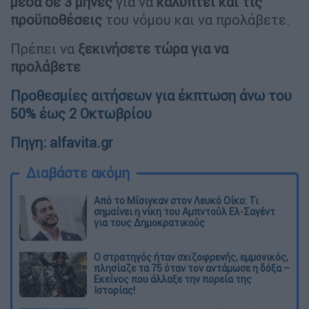
μέσα σε
3 μήνες
για να
καλύπτει και τις
προϋποθέσεις
του νόμου και να προλάβετε.
Πρέπει να
ξεκινήσετε τώρα για να
προλάβετε
Προθεσμίες αιτήσεων για έκπτωση άνω του
50% έως 2 Οκτωβρίου
Πηγη: alfavita.gr
Διαβάστε ακόμη
Από το Μίσιγκαν στον Λευκό Οίκο: Τι
σημαίνει η νίκη του Αμπντούλ Ελ-Σαγέντ
για τους Δημοκρατικούς
O στρατηγός ήταν σχιζοφρενής, εμμονικός,
πλησίαζε τα 75 όταν τον αντάμωσε η δόξα –
Εκείνος που άλλαξε την πορεία της
Ιστορίας!