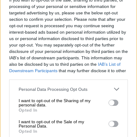
If you wish to opt-out of the sale, sharing to third parties, or
τις
δηλώσεις
της
διευθύνουσας
του
ΕΟΠΠΕ
processing of your personal or sensitive information for
targeted advertising by us, please use the below opt-out
Π την Παρασκευή
σε
ημερίδα
που αφορά
section to confirm your selection. Please note that after your
την
παιδεία. Η ίδια τόνισε
ότι
σκοπός
opt-out request is processed you may continue seeing
τ
ου
οργανισμού
και
στόχος είναι να γίνουν
interest-based ads based on personal information utilized by
οι εξετάσεις Πιστοποίησης στις αρχές του
us or personal information disclosed to third parties prior to
your opt-out. You may separately opt-out of the further
2024.
disclosure of your personal information by third parties on the
IAB’s list of downstream participants. This information may
Σε αυτό
το
σημείο
να
τονίσουμε
πως
also be disclosed by us to third parties on the
IAB’s List of
οι
εργαζόμενοι
του
ΕΟΠΠΕΠ
και η
διοίκηση
Downstream Participants
that may further disclose it to other
δουλεύει
φουλ τις
μηχανές
με
third parties.
την
έναρξη
εξετάσεων
Please note that this website/app uses one or more Google
Personal Data Processing Opt Outs
κομμωτών
και
τεχνιτών νυχιών
ώστε
services and may gather and store information including but
να
εξυπηρετήθούν
με τον
καλύτερο
not limited to your visit or usage behaviour. You may click to
I want to opt-out of the Sharing of my
personal data.
τρόπο
οι
ενδιαφερόμενοι.
grant or deny consent to Google and its third-party tags to
Opted In
use your data for below specified purposes in below Google
Οι 10.000 νέες θέσεις εκπ/τών
consent section.
I want to opt-out of the Sale of my
Personal Data.
ενηλίκων
φέρνουν μεγάλη συμμετοχή στις
Opted In
εξετάσεις