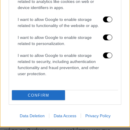
related to analytics like cookies on web or
GoLearn
: Πώς θα αποκτήσετε το δικαίωμα
device identifiers in apps.
συμμετοχής στις εξετάσεις Πιστοποίησης -
Πώς θα προλάβετε
I want to allow Google to enable storage
related to functionality of the website or app.
Μπορείτε να
εξασφαλίσετε το δικαίωμα
συμμετοχής
στις
I want to allow Google to enable storage
related to personalization.
εξετάσεις
Πιστοποίησης
πραγματοποιώντας
το
σεμινάριο του ΕΚΕΤΑ
(
Εθνικό Κέντρο
I want to allow Google to enable storage
Έρευνας & Τεχνολογικής Ανάπτυξης
) και του
related to security, including authentication
ΕΚΕΚ που
προωθείτε από την goLearn
και
functionality and fraud prevention, and other
user protection.
έχει
ανοικτές αιτήσεις έως τις 29
Σεπτεμβρίου.
Αν
ξεκινήσετε τώρα
θα προλάβετε να
CONFIRM
πάρετε το πτυχίο σας και να συμμετάσχετε
στις ε
ξετάσεις Πιστοποίησης του ΕΟΠΠΕΠ
Data Deletion
Data Access
Privacy Policy
Το σεμινάριο διαρκεί
200 ώρες και λήγει