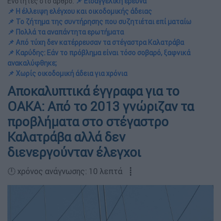
Ενότητες στο άρθρο:
📌 Εισαγγελική έρευνα
📌 Η έλλειψη ελέγχου και οικοδομικής άδειας
📌 Το ζήτημα της συντήρησης που συζητιέται επί ματαίω
📌 Πολλά τα αναπάντητα ερωτήματα
📌 Από τύχη δεν κατέρρευσαν τα στέγαστρα Καλατράβα
📌 Καρύδης: Εάν το πρόβλημα είναι τόσο σοβαρό, ξαφνικά
ανακαλύφθηκε;
📌 Χωρίς οικοδομική άδεια για χρόνια
Αποκαλυπτικά έγγραφα για το
ΟΑΚΑ: Από το 2013 γνώριζαν τα
προβλήματα στο στέγαστρο
Καλατράβα αλλά δεν
διενεργούνταν έλεγχοι
🕛 χρόνος ανάγνωσης: 10 λεπτά ┋