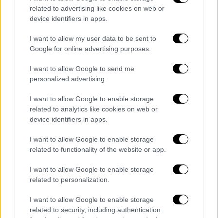
ότι, με βάση και τη μελέτη που έγινε, το
related to advertising like cookies on web or
στέγαστρο βάρους 20.000 τόνων, πάνω από
device identifiers in apps.
τα κεφάλια 60 - 70 χιλιάδων θεατών, από το
2004, εξαρχής είχε
πρόβλημα στατικότητας.
I want to allow my user data to be sent to
Google for online advertising purposes.
Σύμφωνα με το ρεπορτάζ του
Γιώργου
Τσαντάκη
για το κεντρικό δελτίο ειδήσεων
I want to allow Google to send me
του OPEN, οι
προ διετίας υποσχέσεις για
personalized advertising.
την αναβάθμιση του Ολυμπιακού Σταδίου της
I want to allow Google to enable storage
Αθήνας
, να γίνει μία κοιτίδα αθλητισμού,
related to analytics like cookies on web or
επαγγελματικού και ερασιτεχνικού, έχω
device identifiers in apps.
σκοντάψει πλέον σε κάτι πολύ βασικό, σε
κάτι δομικό. Στον κίνδυνο να πέσει το
I want to allow Google to enable storage
related to functionality of the website or app.
στέγαστρο Καλατράβα πάνω στα κεφάλια
αθλουμένων και θεατών. Και αν μοιάζει
I want to allow Google to enable storage
υπερβολικό αυτό, δυστυχώς
δεν είναι γιατί
related to personalization.
όπως προκύπτει από την έκθεση του
I want to allow Google to enable storage
ΤΑΥΠΕΔ,
με την οποία άνοιξε και το θέμα,
related to security, including authentication
μαθαίνουμε ότι αυτή η ογκώδης κατασκευή,