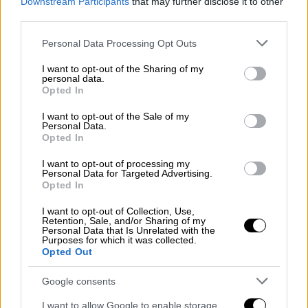
Downstream Participants
that may further disclose it to other
third parties.
Please note that this website/app uses one or more Google
Personal Data Processing Opt Outs
services and may gather and store information including but
not limited to your visit or usage behaviour. You may click to
I want to opt-out of the Sharing of my
personal data.
grant or deny consent to Google and its third-party tags to
Opted In
use your data for below specified purposes in below Google
consent section.
I want to opt-out of the Sale of my
Personal Data.
Opted In
I want to opt-out of processing my
Personal Data for Targeted Advertising.
Opted In
I want to opt-out of Collection, Use,
Retention, Sale, and/or Sharing of my
Personal Data that Is Unrelated with the
Από τύχη δεν κατέρρευσαν τα
Purposes for which it was collected.
Opted Out
στέγαστρα Καλατράβα
Google consents
Την ίδια στιγμή, σοκ προκαλεί η διαπίστωση
I want to allow Google to enable storage