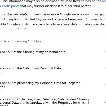
χρήματα σε ένα έργο που είναι 20 ετών
και
. This information may also be disclosed by us to third parties on the
IA
θύνες τους. Το ποδηλατοδρόμιο είχε πολλά
Participants
that may further disclose it to other third parties.
 κάθε βροχή. Η θέρμανση δε λειτουργούσε
 that this website/app uses one or more Google services and may gath
λά προβλήματα. Τα τελευταία χρόνια που
including but not limited to your visit or usage behaviour. You may click 
ν πόρτα του ανοιχτή και προσπαθούσε να
 to Google and its third-party tags to use your data for below specifi
ogle consent section.
α χρόνια ένα τζάμι έσπαγε και δεν είχαμε
l Data Processing Opt Outs
o opt-out of the Sharing of my personal data.
In
o opt-out of the Sale of my Personal Data.
In
to opt-out of processing my Personal Data for Targeted
ing.
In
video
o opt-out of Collection, Use, Retention, Sale, and/or Sharing
ersonal Data that Is Unrelated with the Purposes for which it
lected.