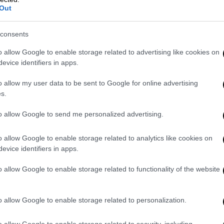
Out
consents
o allow Google to enable storage related to advertising like cookies on
evice identifiers in apps.
o allow my user data to be sent to Google for online advertising
νόητες παραλείψεις και το
s.
to allow Google to send me personalized advertising.
ς των βλαβών που υπέστησαν τα
στέγαστρα
o allow Google to enable storage related to analytics like cookies on
αρέδωσε το
ΤΑΙΠΕΔ
στην κυβέρνηση και
evice identifiers in apps.
ολή της λειτουργίας
του
ΟAKA.
o allow Google to enable storage related to functionality of the website
 «Η μεταλλική κατασκευή του στεγάστρου
ίνεται στο κανονιστικά ελάχιστο
o allow Google to enable storage related to personalization.
ρκειας. Η
κατάσταση αυτή επιτείνεται από
ύ χαρακτήρα αστοχιών συνδέσεων
οι
o allow Google to enable storage related to security, including