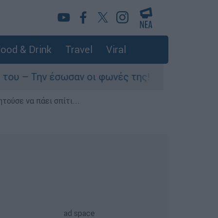
ood & Drink
Travel
Viral
σωσαν οι φωνές της!
Τουρνάς: Πάνω από 4
τούσε να πάει σπίτι...