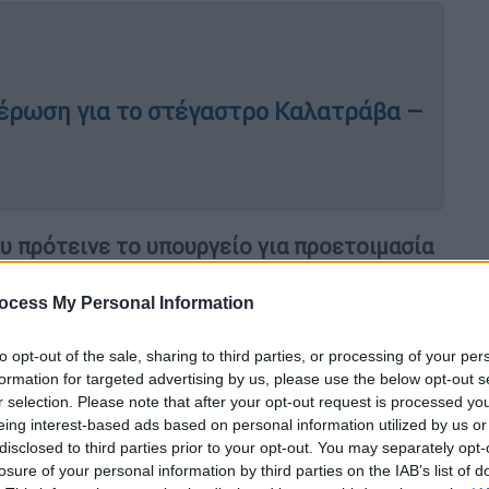
μέρωση για το στέγαστρο Καλατράβα –
υ πρότεινε το υπουργείο για προετοιμασία
Δεν είναι λύση να πάμε 5 αθλητές στη
βουμε τα φτερά στους νέους αθλητές.
Το
ocess My Personal Information
ια να αθλούμαστε. Τόσα χρόνια προσπαθούμε
 στη χώρα, αλλά έχουμε μείνει στο “θα”…»,
to opt-out of the sale, sharing to third parties, or processing of your per
formation for targeted advertising by us, please use the below opt-out s
r selection. Please note that after your opt-out request is processed y
eing interest-based ads based on personal information utilized by us or
ράβα πως, «
Το ποδηλατοδρόμιο είναι για
disclosed to third parties prior to your opt-out. You may separately opt-
ολύ χρόνο από τη ζωή μου από το 2003 και
losure of your personal information by third parties on the IAB’s list of