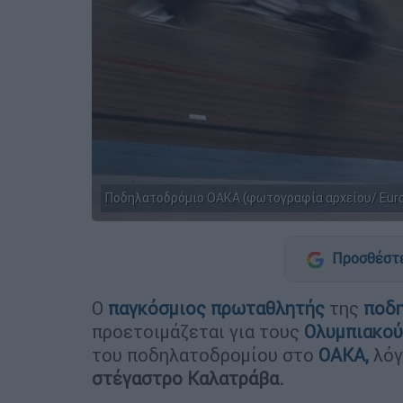
Ποδηλατοδρόμιο ΟΑΚΑ (φωτογραφία αρχείου/ Eurok
Προσθέστε
Ο
παγκόσμιος πρωταθλητής
της
ποδη
προετοιμάζεται για τους
Ολυμπιακού
του ποδηλατοδρομίου στο
ΟΑΚΑ,
λόγ
στέγαστρο Καλατράβα.