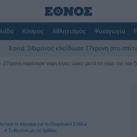
λάδα
Κόσμος
Αθλητισμός
Ψυχαγωγία
F
χρονος κλείδωσε 17χρονη στο σπίτι του – Την έ
 27χρονη παρέσυρε νύφη λίγες ώρες μετά το γάμο της και ζη
λυτικά το πόρισμα για το Ολυμπιακό Στάδιο
📌 Τι θα γίνει με τις ομάδες