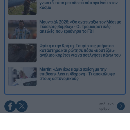
γνωστό τύπο μεταδοτικού καρκίνου στον
κόσμο
Μουντιάλ 2026: «Θα ανατινάξω τον Μέσι με
τέσσερις βόμβες» - Οι τρομοκρατικές
απειλές που ερεύνησε το FBI
Φρίκη στην Κρήτη: Τουρίστας μπήκε σε
κατάστημα και ρώτησε πόσο «κοστίζει»
ανήλικο κορίτσι για να ασελγήσει πάνω του
Marfin: «Δεν έχω καμία σχέση με την
επίθεση» λέει η 46χρονη - Τι αποκάλυψε
στους αστυνομικούς
επόμενο
άρθρο
#TAGS
κακοκαιρία Daniel
ειδήσεις τώρα