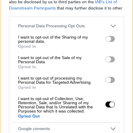
also be disclosed by us to third parties on the
IAB’s List of
Downstream Participants
that may further disclose it to other
third parties.
Please note that this website/app uses one or more Google
Personal Data Processing Opt Outs
services and may gather and store information including but
not limited to your visit or usage behaviour. You may click to
I want to opt-out of the Sharing of my
personal data.
grant or deny consent to Google and its third-party tags to
Opted In
use your data for below specified purposes in below Google
consent section.
I want to opt-out of the Sale of my
Personal Data.
Opted In
I want to opt-out of processing my
Personal Data for Targeted Advertising.
Opted In
Εξώδικο - Λάρισα
I want to opt-out of Collection, Use,
Retention, Sale, and/or Sharing of my
Personal Data that Is Unrelated with the
Purposes for which it was collected.
Ήδη
από
το έτος
2019
σας έχουμε
Opted Out
επισημάνει
και εγγράφως τα
προβλήματα
που αντιμετωπίζαμε και ουδέποτε
Google consents