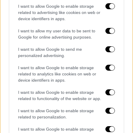
ανταποκριθήκατε στις οχλήσεις μας. Στο
I want to allow Google to enable storage
σημείο αυτό επικαλούμαστε και
related to advertising like cookies on web or
επισυνάπτουμε αιτήσεις ημών των κατοίκων
device identifiers in apps.
τις οποίες και σας έχουμε αποστείλει σε
I want to allow my user data to be sent to
ανύποπτο χρόνο και συγκεκριμένα στις
Google for online advertising purposes.
04/12/2019 την υπ’αριθμόν πρωτ. 12023/2019
και στις 03/07/2020 την υπ’ αριθμόν
I want to allow Google to send me
personalized advertising.
5715/2020 στις οποίες και ζητούσαμε από
εσάς να μεριμνήσετε ώστε να
I want to allow Google to enable storage
αποκατασταθούν τα προβλήματα τόσο στον
related to analytics like cookies on web or
μηχανισμό άντλησης υδάτων όσο και για
device identifiers in apps.
στην συντήρηση του δικτύου αποχέτευσης
I want to allow Google to enable storage
της συνοικίας μας.
related to functionality of the website or app.
Ουδέποτε τοποθετήσατε γεννήτρια στον
I want to allow Google to enable storage
μηχανισμό άντλησης
υδάτων με αποτέλεσμα
related to personalization.
να μην λειτουργήσει το μοιραίο βράδυ καθώς
I want to allow Google to enable storage
υπήρξε διακοπή ρεύματος. Ουδέποτε