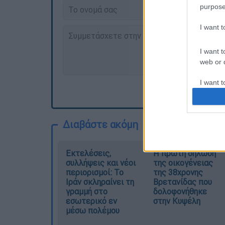
purpose
I want 
I want t
web or d
I want t
or app.
I want t
Διαβάστε ακόμη
I want t
authenti
Εκτελέσεις,
Η πρώτη δήλωση
συλλήψεις και νέοι
της οικογένειας
περιορισμοί: Το
της 38χρονης
Ιράν σκληραίνει τη
Βρετανίδας που
γραμμή στο
δολοφονήθηκε
εσωτερικό εν
στην Κυψέλη
μέσω πολέμου