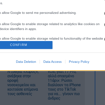
s.
to allow Google to send me personalized advertising.
o allow Google to enable storage related to analytics like cookies on
evice identifiers in apps.
o allow Google to enable storage related to functionality of the website
καταχώρηση
CONFIRM
o allow Google to enable storage related to personalization.
Data Deletion
Data Access
Privacy Policy
o allow Google to enable storage related to security, including
cation functionality and fraud prevention, and other user protection.
Ντύθηκε «Χάρος»,
«Όχι γκέι 17 Pro,
ανέβηκε στην
αλλά σπασμένο
οροφή
11άρι»: Ρώσοι
νοσοκομείου και
διαλύουν τα iPhone
κοιτούσε επίμονα
τους στο TikTok
τους ασθενείς
για να... γίνουν πιο
άνδρες