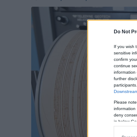
Do Not Pr
If you wish 
sensitive in
confirm you
continue se
information 
further disc
participants
Downstream 
Please note
information 
deny consent
in below Go