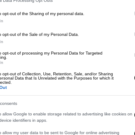
l Data Processing Opt Outs
o opt-out of the Sharing of my personal data.
In
o opt-out of the Sale of my Personal Data.
 το ΕΘΝΟΣ στη Google
In
στις 6:33. Ο
σεισμός
είχε επίκεντρο της
to opt-out of processing my Personal Data for Targeted
ing.
In
το ο σεισμός είχε μέγεθος 3,7 βαθμούς της
o opt-out of Collection, Use, Retention, Sale, and/or Sharing
ersonal Data that Is Unrelated with the Purposes for which it
7χλμ. ανατολικά της Βραυρώνας. Το
εστιακό
lected.
Out
τις 6:33 τα ξημερώματα της Παρασκευής
consents
o allow Google to enable storage related to advertising like cookies on
evice identifiers in apps.
. Το ΕΘΝΟΣ θα παρεμβαίνει και τα προσβλητικά σχόλια θα
o allow my user data to be sent to Google for online advertising