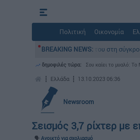
Πολιτική
Οικονομία
Ελ
η Δαμίγο που έχασε τη ζωή του στη σύγκρουση 
BREAKING NEWS:
δημοφιλές τώρα:
Σου καίει το μυαλό: Το 
┋
Ελλάδα
┋
13.10.2023 06:36
Newsroom
Σεισμός 3,7 ρίχτερ με 
🗣️
Ανοικτό για σχολιασμό