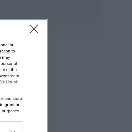
sonal or
ection to
ou may
 personal
out of the
 downstream
B’s List of
er and store
to grant or
ed purposes