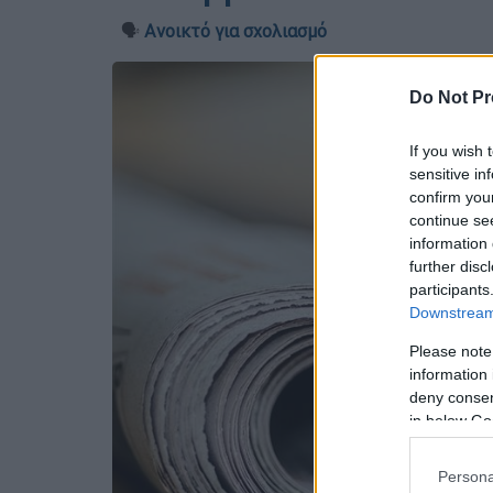
🗣️
Ανοικτό για σχολιασμό
Do Not Pr
If you wish 
sensitive in
confirm you
continue se
information 
further disc
participants
Downstream 
Please note
information 
deny consent
in below Go
Persona