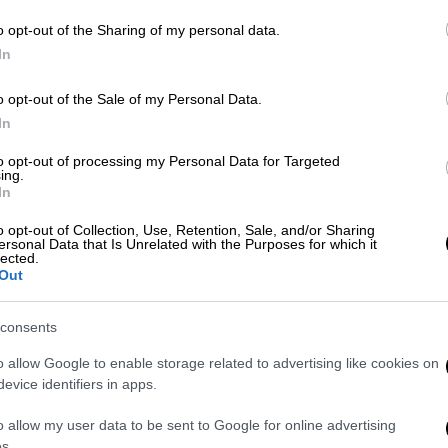
o opt-out of the Sharing of my personal data.
In
o opt-out of the Sale of my Personal Data.
In
 το ΕΘΝΟΣ στη Google
to opt-out of processing my Personal Data for Targeted
ing.
In
εφημερίδων
.
o opt-out of Collection, Use, Retention, Sale, and/or Sharing
ersonal Data that Is Unrelated with the Purposes for which it
των
πολιτικών εφημερίδων.
lected.
Out
των
αθλητικών εφημερίδων
.
consents
o allow Google to enable storage related to advertising like cookies on
. Το ΕΘΝΟΣ θα παρεμβαίνει και τα προσβλητικά σχόλια θα
evice identifiers in apps.
o allow my user data to be sent to Google for online advertising
s.