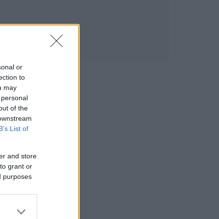
sonal or
ection to
ou may
 personal
out of the
 downstream
B’s List of
er and store
to grant or
ed purposes