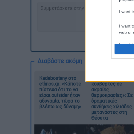
I want 
I want t
web or d
I want t
or app.
Διαβάστε ακόμη
I want t
Kadebostany στο
«Χωρίς σκηνές και
I want t
ethnos.gr: «Κάποτε
κουβέρτες σε
authenti
πίστευα ότι το να
ακραίες
είσαι outsider ήταν
θερμοκρασίες»: Σε
αδυναμία, τώρα το
δραματικές
βλέπω ως δύναμη»
συνθήκες χιλιάδες
μετανάστες στη
Θέουτα