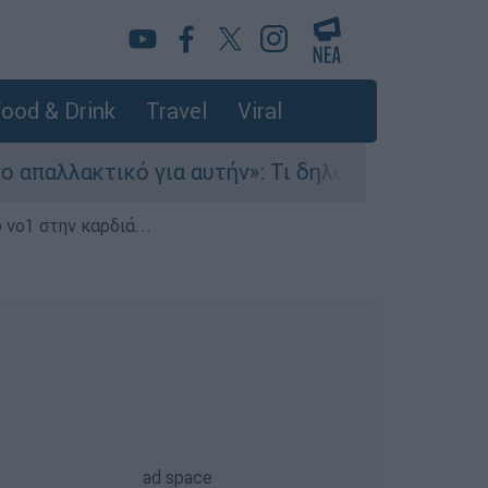
ood & Drink
Travel
Viral
λακτικό για αυτήν»: Τι δηλώνει στο ethnos.gr ο
 νο1 στην καρδιά...