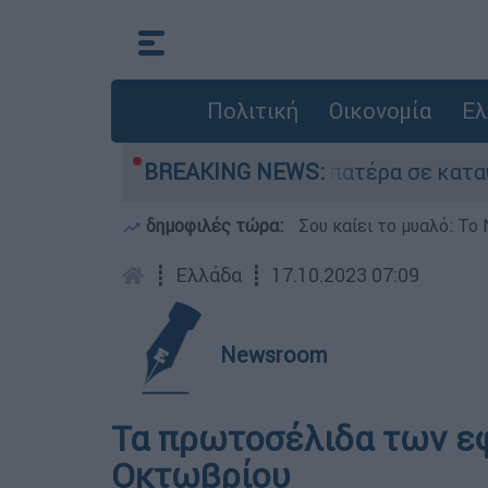
Πολιτική
Οικονομία
Ελ
νου που είχε τον νεκρό του πατέρα σε καταψύκτ
BREAKING NEWS:
δημοφιλές τώρα:
Σου καίει το μυαλό: Το 
┋
Ελλάδα
┋
17.10.2023 07:09
Newsroom
Τα πρωτοσέλιδα των εφ
Οκτωβρίου