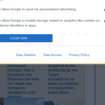
to allow Google to send me personalized advertising.
o allow Google to enable storage related to analytics like cookies on
evice identifiers in apps.
καταχώρηση
o allow Google to enable storage related to functionality of the website
CONFIRM
o allow Google to enable storage related to personalization.
Data Deletion
Data Access
Privacy Policy
«Δεν υπήρχε
Αμερικανική
o allow Google to enable storage related to security, including
οικονομικό
πετρελαϊκή που
cation functionality and fraud prevention, and other user protection.
κίνητρο» λέει ο
συνδέεται με τον
δικηγόρος του
Τραμπ
55χρονου που είχε
ετοιμάζεται να
τον νεκρό του
κάνει γεωτρήσεις
πατέρα σε
στη Γροιλανδία...
καταψύκτη στον
χωρίς άδεια
Μυστρά