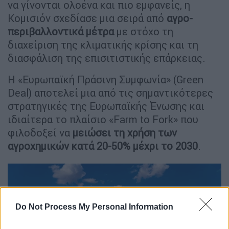
να γίνονται ολοένα και πιο εμφανείς, η
Κομισιόν σχεδίασε μια σειρά από
αγρο-
περιβαλλοντικά
μέτρα
με στόχο τη
διαχείριση της κλιματικής κρίσης και τη
διασφάλιση της επισιτιστικής επάρκειας.
Η «Ευρωπαϊκή Πράσινη Συμφωνία» (Green
Deal) αποτελεί μια από τις σημαντικότερες
στρατηγικές της Ευρωπαϊκής Ένωσης και
ιδιαίτερα το πλαίσιο «Farm to Fork» που
φιλοδοξεί να
μειώσει τη χρήση των
αγροχημικών κατά 20-50% μέχρι το 2030
.
Do Not Process My Personal Information