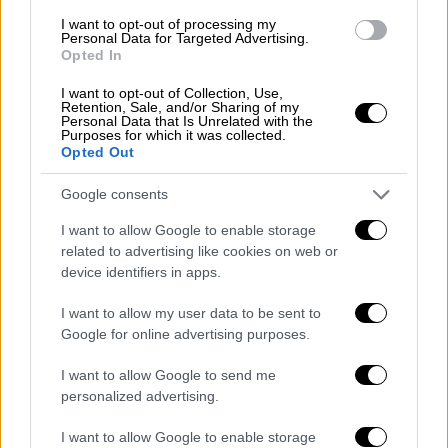
«Η περίπτωση της κινόα είναι
I want to opt-out of processing my
χαρακτηριστική για το πώς με την εισήγηση
Personal Data for Targeted Advertising.
Opted In
καινοτόμων καλλιεργειών μπορούν να
επιτευχθούν οι στόχοι της Πράσινης
I want to opt-out of Collection, Use,
Retention, Sale, and/or Sharing of my
Συμφωνίας. Αρχικά η προσαρμοστικότητα
Personal Data that Is Unrelated with the
Purposes for which it was collected.
του φυτού σε δυσμενείς για άλλες
Opted Out
καλλιέργειες συνθήκες, και οι χαμηλές του
απαιτήσεις σε λίπασμα και άρδευση πληρούν
Google consents
τις προϋποθέσεις που έθεσε η Συμφωνία»
I want to allow Google to enable storage
είπε η κ. Κακαμπούκη στο ΑΠΕ-ΜΠΕ και
related to advertising like cookies on web or
πρόσθεσε «οι ικανοποιητικές αποδόσεις
device identifiers in apps.
που σύμφωνα με τη βιβλιογραφία είναι
I want to allow my user data to be sent to
εφικτές για τη χώρα μας, σε συνδυασμό με
Google for online advertising purposes.
την υψηλή θρεπτική αξία του σπόρου, μας
I want to allow Google to send me
κάνουν αισιόδοξους για τη παραγωγική και
personalized advertising.
οικονομική δυναμική της κινόα στην
Ελλάδα».
I want to allow Google to enable storage