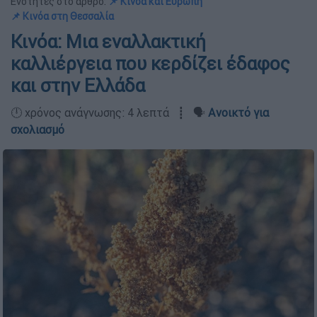
Ενότητες στο άρθρο:
📌 Κινόα και Ευρώπη
📌 Κινόα στη Θεσσαλία
Κινόα: Μια εναλλακτική
καλλιέργεια που κερδίζει έδαφος
και στην Ελλάδα
🕛 χρόνος ανάγνωσης: 4 λεπτά ┋ 🗣️
Ανοικτό για
σχολιασμό