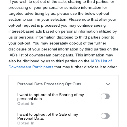
If you wish to opt-out of the sale, sharing to third parties, or
processing of your personal or sensitive information for
targeted advertising by us, please use the below opt-out
section to confirm your selection. Please note that after your
opt-out request is processed you may continue seeing
interest-based ads based on personal information utilized by
us or personal information disclosed to third parties prior to
Κινόα (ΑΠΕ-ΜΠΕ)
your opt-out. You may separately opt-out of the further
disclosure of your personal information by third parties on the
Στα περιθώρια αυτών των πρωτοβουλιών η
IAB’s list of downstream participants. This information may
ερευνητική κοινότητα επικεντρώθηκε στο
also be disclosed by us to third parties on the
IAB’s List of
πώς μπορεί να μειώσει τις εισροές στον
Downstream Participants
that may further disclose it to other
third parties.
πρωτογενή τομέα, διατηρώντας παράλληλα
την παραγωγική δυναμική των σύγχρονων
Please note that this website/app uses one or more Google
Personal Data Processing Opt Outs
services and may gather and store information including but
γεωργικών συστημάτων. Μία από τις πλέον
not limited to your visit or usage behaviour. You may click to
I want to opt-out of the Sharing of my
υποσχόμενες λύσεις είναι η υιοθέτηση
personal data.
grant or deny consent to Google and its third-party tags to
Opted In
καινοτόμων, εναλλακτικών ξηρικών και
use your data for below specified purposes in below Google
χαμηλών εισροών καλλιεργειών, όπως αυτή
consent section.
I want to opt-out of the Sale of my
Personal Data.
της κινόα.
Opted In