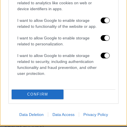
related to analytics like cookies on web or
Κινόα και Ευρώπη
device identifiers in apps.
Η Ευρωπαϊκή Ένωση αποτελεί τον
I want to allow Google to enable storage
μεγαλύτερο
εισαγωγέα κινόα
από τις
κύριες
related to functionality of the website or app.
χώρες παραγωγής που είναι το Περού, η
I want to allow Google to enable storage
Βολιβία
και το
Εκουαδόρ
. Παρά τις
related to personalization.
διακυμάνσεις της προσφοράς και των
εμπορικών τιμών, ο όγκος των εισαγωγών
I want to allow Google to enable storage
related to security, including authentication
έχει αποδειχθεί σταθερός τα τελευταία
functionality and fraud prevention, and other
πέντε χρόνια, με μικρή μόνο μείωση το 2018,
user protection.
ενώ υπάρχουν ακόμη προοπτικές για
μελλοντική ανάπτυξη.
CONFIRM
Σύμφωνα με επίσημα στοιχεία, το 2019 η
συνολική ευρωπαϊκή εισαγωγή κινόα ανήλθε
τους 28 χιλιάδες τόνους (εξαιρουμένης της
Data Deletion
Data Access
Privacy Policy
ευρωπαϊκής παραγωγής και της