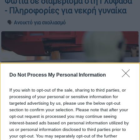
Φωτιά σε διαμέρισμα στη Γλυφάδα
- Πληροφορίες για νεκρή γυναίκα
🗣️
Ανοικτό για σχολιασμό
Do Not Process My Personal Information
If you wish to opt-out of the sale, sharing to third parties, or
processing of your personal or sensitive information for
targeted advertising by us, please use the below opt-out
section to confirm your selection. Please note that after your
Πυροσβεστική (EUROKINISSI)
opt-out request is processed you may continue seeing
interest-based ads based on personal information utilized by
us or personal information disclosed to third parties prior to
your opt-out. You may separately opt-out of the further
Προσθέστε το ΕΘΝΟΣ στη Google