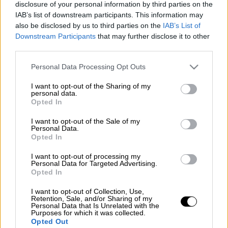
disclosure of your personal information by third parties on the
IAB’s list of downstream participants. This information may
Συναγερμός σήμανε το απόγευμα της
also be disclosed by us to third parties on the
IAB’s List of
Δευτέρας στην
Πυροσβεστική
, καθώς
Downstream Participants
that may further disclose it to other
εκδηλώθηκε
φωτιά
σε διαμέρισμα στη
third parties.
Γλυφάδα
.
Σύμφωνα μάλιστα με τις
Please note that this website/app uses one or more Google
Personal Data Processing Opt Outs
πληροφορίες, μια
ηλικιωμένη γυναίκα
services and may gather and store information including but
not limited to your visit or usage behaviour. You may click to
I want to opt-out of the Sharing of my
ανασύρθηκε νεκρή.
personal data.
grant or deny consent to Google and its third-party tags to
Opted In
use your data for below specified purposes in below Google
Η
πυρκαγιά
ξέσπασε σε διαμέρισμα της οδού
consent section.
Μυστρά, ενώ η 85χρονη γυναίκα βρέθηκε
I want to opt-out of the Sale of my
Personal Data.
στην κρεβατοκάμαρά της.
Opted In
I want to opt-out of processing my
Personal Data for Targeted Advertising.
Opted In
Τα σχολιά σας δημοσιεύονται άμεσα με δική σας ευθύνη. Το
ΕΘΝΟΣ θα παρεμβαίνει και τα προσβλητικά σχόλια θα
I want to opt-out of Collection, Use,
διαγράφονται
Retention, Sale, and/or Sharing of my
Personal Data that Is Unrelated with the
Purposes for which it was collected.
Opted Out