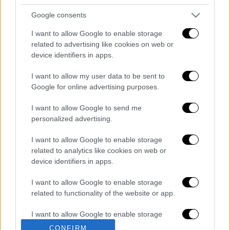
Google consents
I want to allow Google to enable storage
related to advertising like cookies on web or
device identifiers in apps.
καταχώρηση
I want to allow my user data to be sent to
Google for online advertising purposes.
Διαβάστε ακόμη
I want to allow Google to send me
personalized advertising.
Η «ακτινογραφία» της καταστροφής από
τις φωτιές στη Δυτική Αττική - Οι
I want to allow Google to enable storage
εκτάσεις που κάηκαν και η επόμενη μέρα
related to analytics like cookies on web or
του δάσους
device identifiers in apps.
«Κλειδί» η ιατροδικαστική για τον 90χρονο
που έκρυβε ο γιος του στον καταψύκτη -
I want to allow Google to enable storage
«Τον αγαπούσε παθολογικά»
related to functionality of the website or app.
Το βαρύ τίμημα της υπογεννητικότητας: 11
I want to allow Google to enable storage
σχολεία λιγότερα τη νέα σχολική χρονιά
related to personalization.
στα Δωδεκάνησα
CONFIRM