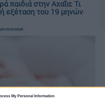
ρά παιδιά στην Αχαΐα: Τι
κή εξέταση του 19 μηνών
για σχολιασμό
ocess My Personal Information