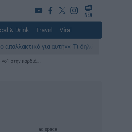
od & Drink
Travel
Viral
κτικό για αυτήν»: Τι δηλώνει στο ethnos.gr ο Κ
 νο1 στην καρδιά...