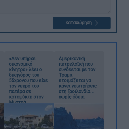
καταχώρηση
«Δεν υπήρχε
Αμερικανική
οικονομικό
πετρελαϊκή που
κίνητρο» λέει ο
συνδέεται με τον
δικηγόρος του
Τραμπ
55χρονου που είχε
ετοιμάζεται να
τον νεκρό του
κάνει γεωτρήσεις
πατέρα σε
στη Γροιλανδία...
καταψύκτη στον
χωρίς άδεια
Μυστρά