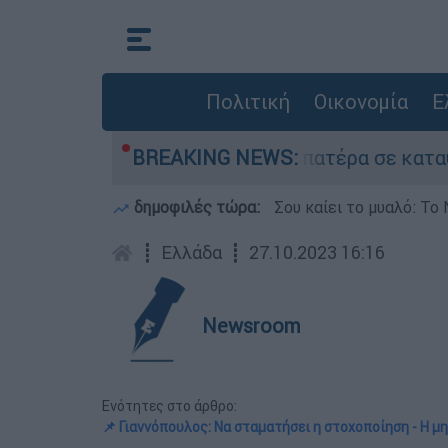
Πολιτική
Οικονομία
Ε
υ που είχε τον νεκρό του πατέρα σε καταψύκτη 
BREAKING NEWS:
δημοφιλές τώρα:
Σου καίει το μυαλό: Το 
┋
Ελλάδα
┋
27.10.2023 16:16
Newsroom
Ενότητες στο άρθρο:
📌 Γιαννόπουλος: Να σταματήσει η στοχοποίηση - Η μη