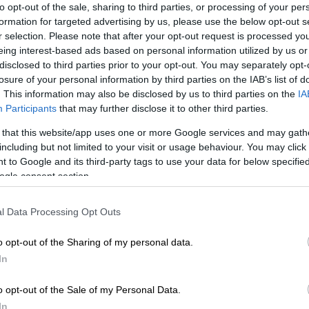
to opt-out of the sale, sharing to third parties, or processing of your per
formation for targeted advertising by us, please use the below opt-out s
r selection. Please note that after your opt-out request is processed y
eing interest-based ads based on personal information utilized by us or
disclosed to third parties prior to your opt-out. You may separately opt-
losure of your personal information by third parties on the IAB’s list of
. This information may also be disclosed by us to third parties on the
IA
Participants
that may further disclose it to other third parties.
 that this website/app uses one or more Google services and may gath
including but not limited to your visit or usage behaviour. You may click 
 to Google and its third-party tags to use your data for below specifi
 το ΕΘΝΟΣ στη Google
ogle consent section.
ιδιών στην
Κάτω Αχαΐα
, καθώς βγήκαν τα
l Data Processing Opt Outs
 εξετάσεων
που έγιναν στο πρώτο
βρέφος
.
o opt-out of the Sharing of my personal data.
κή εξέταση που αφορά στο 19 ημερών
In
ικαστική υπηρεσία Πατρών
και στον
o opt-out of the Sale of my Personal Data.
 - νεκροτομή
στις 20 Οκτωβρίου και
In