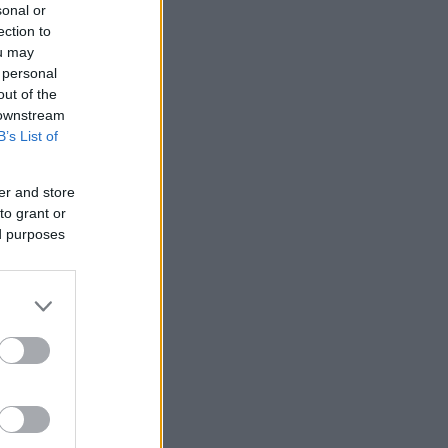
sonal or
ection to
ou may
 personal
out of the
 downstream
B’s List of
er and store
to grant or
ed purposes