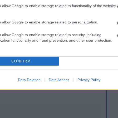
o allow Google to enable storage related to functionality of the website
νώ το δύο μηνών κοριτσάκι νοσηλευόταν στο
αμόγελο» και συγκεκριμένα με το Τμήμα
o allow Google to enable storage related to personalization.
διαδικαστικά ζητήματα, αλλά πριν υπάρξει
ηλέφωνο και μας είπε
ότι το παιδί πέθανε
o allow Google to enable storage related to security, including
δα κηδείας του
» είπε ο κ. Γιαννόπουλος και
cation functionality and fraud prevention, and other user protection.
 μικρή που μεγάλωνε τα παιδιά της
παρά
‘’Χαμόγελο’’ για τη βοήθεια που ζήτησε για
CONFIRM
Data Deletion
Data Access
Privacy Policy
. Το ΕΘΝΟΣ θα παρεμβαίνει και τα προσβλητικά σχόλια θα