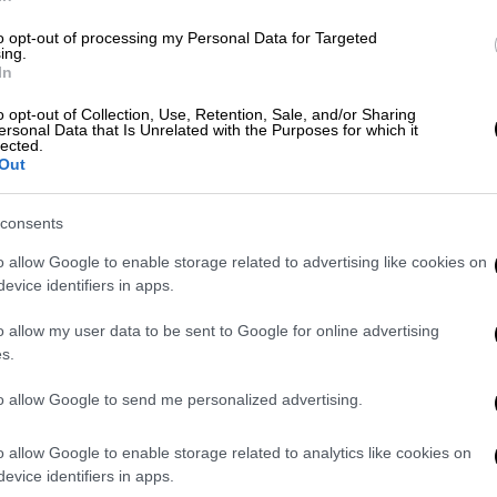
υστικού.
to opt-out of processing my Personal Data for Targeted
θαρές και αναμένεται ο
μοριακός έλεγχος
ing.
In
άρχει
γενετική προδιάθεση
. Υπενθυμίζεται
η ζωή
τον Ιούνιο του 2022
. Η μητέρα ήταν
o opt-out of Collection, Use, Retention, Sale, and/or Sharing
ersonal Data that Is Unrelated with the Purposes for which it
άκι χωρίς τις αισθήσεις του.
Ειδοποίησε
lected.
 κέντρο υγείας
. Εκεί οι γιατροί
Out
εσμα.
consents
ει η στοχοποίηση - Η μητέρα
o allow Google to enable storage related to advertising like cookies on
 πρόσεξε κανείς
evice identifiers in apps.
νησος», ο πρόεδρος του Συλλόγου, Κώστας
o allow my user data to be sent to Google for online advertising
s.
 να σταματήσει κάθε προσπάθεια
 καθώς ο κόσμος την χαρακτηρίζει «Ρούλα
to allow Google to send me personalized advertising.
o allow Google to enable storage related to analytics like cookies on
κανένας στο μεγάλωμά του δεν μπορεί να το
evice identifiers in apps.
ς
» επεσήμανε.