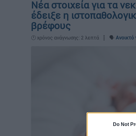
Νέα στοιχεία για τα νεκ
έδειξε η ιστοπαθολογι
βρέφους
🕛 χρόνος ανάγνωσης: 2 λεπτά ┋ 🗣️
Ανοικτό 
Do Not Pr