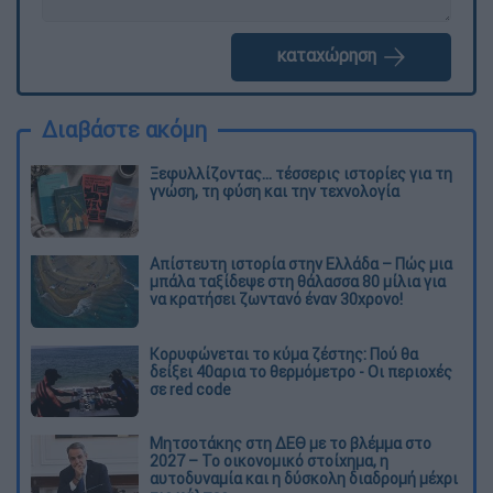
καταχώρηση
Διαβάστε ακόμη
Ξεφυλλίζοντας... τέσσερις ιστορίες για τη
γνώση, τη φύση και την τεχνολογία
Απίστευτη ιστορία στην Ελλάδα – Πώς μια
μπάλα ταξίδεψε στη θάλασσα 80 μίλια για
να κρατήσει ζωντανό έναν 30χρονο!
Κορυφώνεται το κύμα ζέστης: Πού θα
δείξει 40αρια το θερμόμετρο - Οι περιοχές
σε red code
Μητσοτάκης στη ΔΕΘ με το βλέμμα στο
2027 – Το οικονομικό στοίχημα, η
αυτοδυναμία και η δύσκολη διαδρομή μέχρι