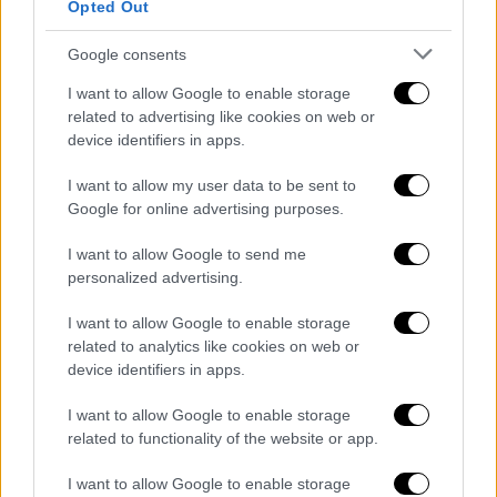
Opted Out
επλήγησαν από τις ισχυρές βροχοπτώσεις,
πλημμύρες και κατολισθήσεις:
Google consents
την 4η Σεπτεμβρίου 2023, στις περιοχές
I want to allow Google to enable storage
related to advertising like cookies on web or
της Περιφερειακής Ενότητας Λάρισας
device identifiers in apps.
της Περιφέρειας Θεσσαλίας, καθώς και
στους Δήμους Φαρσάλων, Τεμπών,
I want to allow my user data to be sent to
Κιλελέρ και Αγιάς που είναι ήδη
Google for online advertising purposes.
κηρυγμένοι σε κατάσταση έκτακτης
I want to allow Google to send me
ανάγκης πολιτικής προστασίας εξ αιτίας
personalized advertising.
πλημμυρικών φαινομένων,
την 6η Σεπτεμβρίου 2023, στις περιοχές
I want to allow Google to enable storage
related to analytics like cookies on web or
της Περιφερειακής Ενότητας Λάρισας
device identifiers in apps.
της Περιφέρειας Θεσσαλίας,
την 4η Σεπτεμβρίου 2023, στις περιοχές
I want to allow Google to enable storage
της Περιφερειακής Ενότητας
related to functionality of the website or app.
Μαγνησίας και Σποράδων της
I want to allow Google to enable storage