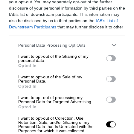
your opt-out. You may separately opt-out of the further
προθεσμιών άσκησης ενδίκων μέσων και
disclosure of your personal information by third parties on the
βοηθημάτων που αφορούν σε εκκρεμείς
IAB’s list of downstream participants. This information may
διαδικασίες αναγκαστικής εκτέλεσης.
also be disclosed by us to third parties on the
IAB’s List of
Downstream Participants
that may further disclose it to other
Δικαιούχοι
της αναστολής είναι
third parties.
επιχειρήσεις που πιστοποιούνται ως
Please note that this website/app uses one or more Google
Personal Data Processing Opt Outs
πληγείσες από βεβαίωση της Περιφέρειας
services and may gather and store information including but
Θεσσαλίας και εντάσσονται στο πλαίσιο της
not limited to your visit or usage behaviour. You may click to
I want to opt-out of the Sharing of my
personal data.
grant or deny consent to Google and its third-party tags to
κρατικής αρωγής προς πληττόμενες
Opted In
use your data for below specified purposes in below Google
επιχειρήσεις, καθώς και τα φυσικά πρόσωπα,
consent section.
I want to opt-out of the Sale of my
τα οποία πιστοποιείται ότι έχουν υποστεί
Personal Data.
Opted In
ζημίες στις κατοικίες τους, στο πλαίσιο της
ένταξής τους στο σχήμα παροχής
I want to opt-out of processing my
Personal Data for Targeted Advertising.
στεγαστικής συνδρομής και αποζημίωσης
Opted In
οικοσκευής.
I want to opt-out of Collection, Use,
Retention, Sale, and/or Sharing of my
Ειδικότερα η απόφαση αφορά σε
Personal Data that Is Unrelated with the
επιχειρήσεις
και
φυσικά πρόσωπα
που
Purposes for which it was collected.