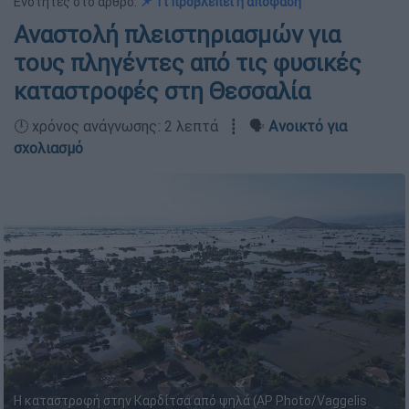
Ενότητες στο άρθρο:
📌 Τι προβλέπει η απόφαση
Αναστολή πλειστηριασμών για
τους πληγέντες από τις φυσικές
καταστροφές στη Θεσσαλία
🕛 χρόνος ανάγνωσης: 2 λεπτά ┋ 🗣️
Ανοικτό για
σχολιασμό
Η καταστροφή στην Καρδίτσα από ψηλά (AP Photo/Vaggelis