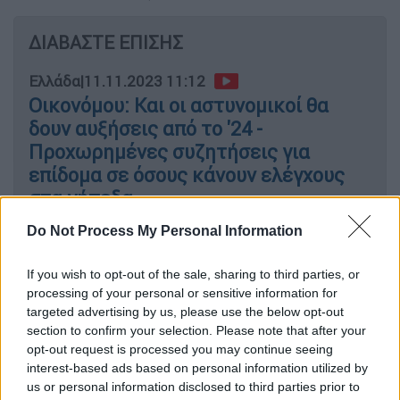
ΔΙΑΒΑΣΤΕ ΕΠΙΣΗΣ
Ελλάδα
|
11.11.2023 11:12
Οικονόμου: Και οι αστυνομικοί θα
δουν αυξήσεις από το '24 -
Προχωρημένες συζητήσεις για
επίδομα σε όσους κάνουν ελέγχους
στα γήπεδα
Do Not Process My Personal Information
If you wish to opt-out of the sale, sharing to third parties, or
Τι προβλέπει η απόφαση
processing of your personal or sensitive information for
targeted advertising by us, please use the below opt-out
Η απόφαση προβλέπει την
αναστολή έως και
section to confirm your selection. Please note that after your
την 4η Μαρτίου
2024 της διενέργειας
opt-out request is processed you may continue seeing
πλειστηριασμών
,
κατασχέσεων
,
αποβολών
interest-based ads based on personal information utilized by
us or personal information disclosed to third parties prior to
και
προσωπικών κρατήσεων
, καθώς και των