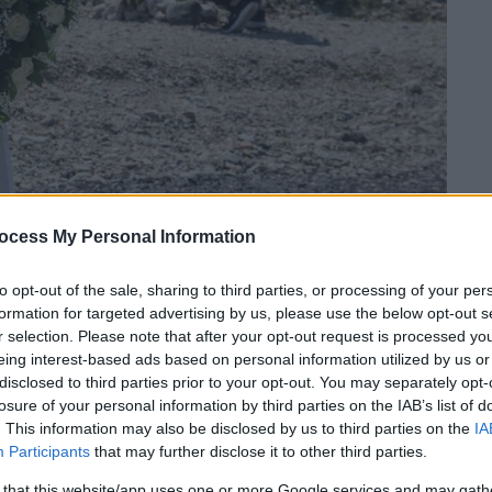
ocess My Personal Information
 το ΕΘΝΟΣ στη Google
to opt-out of the sale, sharing to third parties, or processing of your per
formation for targeted advertising by us, please use the below opt-out s
οινοβουλευτικής επιτροπής για τη δίκαιη
r selection. Please note that after your opt-out request is processed y
ονται και σε όποιο επίπεδο και αν
eing interest-based ads based on personal information utilized by us or
disclosed to third parties prior to your opt-out. You may separately opt-
ωδία των
Τεμπών
, η οποία κόστισε τη ζωή σε
losure of your personal information by third parties on the IAB’s list of
ς τους κοινοβουλευτικούς φορείς η
. This information may also be disclosed by us to third parties on the
IA
 (ΠΕΠΕ), η οποία εκπροσωπεί τους
Participants
that may further disclose it to other third parties.
 that this website/app uses one or more Google services and may gath