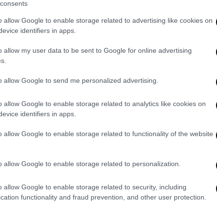
ε θα αρκεστούν στη θεωρία του «Μοναδικού
consents
 στους κοινοβουλευτικούς φορείς ότι το
o allow Google to enable storage related to advertising like cookies on
 «το εγκληματικό και προδιαγεγραμμένο
evice identifiers in apps.
ένως την πολιτική ηγεσία του Υπουργείου
 όλους τους εμπλεκομένους φορείς, με
o allow my user data to be sent to Google for online advertising
s.
σεις-διαμαρτυρίας, αλλά και με
ργασίας για όλες τις ελλείψεις/βλάβες στο
to allow Google to send me personalized advertising.
ο,τι συνεπάγεται από την μη αποκατάστασή
o allow Google to enable storage related to analytics like cookies on
evice identifiers in apps.
 ότι δε λειτουργούσαν τα συστήματα
και η
φωτοσήμανση
, η τηλεδιοίκηση, το
o allow Google to enable storage related to functionality of the website
των συρμών σύστημα ETCS και ότι υπήρχαν
όκληση του ατυχήματος επιβεβαιώθηκαν και
o allow Google to enable storage related to personalization.
ν.
o allow Google to enable storage related to security, including
ς
επίμονες προειδοποιήσεις
και οχλήσεις
cation functionality and fraud prevention, and other user protection.
αρμόδιων και συνυπεύθυνων φορέων