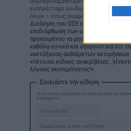
συμπεριλαμβανομένου του ΟΣΕ και του
εισπράτταμε λοιδωρία, χλεύη, απειλ
όλων – όπως αναφέρουν - ήταν η
εξώ
Διοίκηση του ΟΣΕ στις 8.11.2022, «
επιδιόρθωση των ως άνω προβλημάτ
προκειμένου να μην θρηνήσουμε την
καθόλα κυνικά και εξοργιστικά ότι 
«εκτόξευση αυθαίρετων εκτιμήσεων 
«τέτοιου είδους ανακρίβειες..γίνοντ
λόγους σκοπιμότητας!».
Τα σχολιά σας δημοσιεύονται άμεσα με δική σας ευθύνη
διαγράφονται