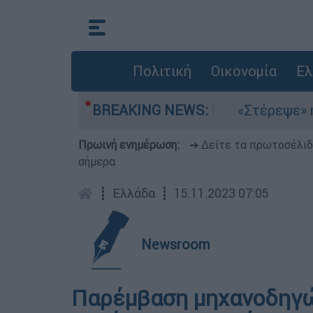
Πολιτική
Οικονομία
Ελ
ελτέμια στο Αιγαίο
BREAKING NEWS:
«Στέρεψε» η αγορά απ
Πρωινή ενημέρωση:
➔ Δείτε τα πρωτοσέλι
σήμερα
┋
Ελλάδα
┋
15.11.2023 07:05
Newsroom
Παρέμβαση μηχανοδηγώ