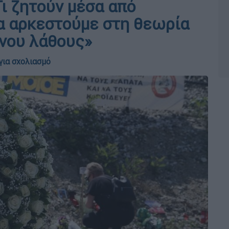
Τι ζητούν μέσα από
θα αρκεστούμε στη θεωρία
νου λάθους»
για σχολιασμό