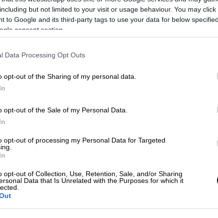
including but not limited to your visit or usage behaviour. You may click 
εκτες δηλώσεις κορυφαίου υπουργού της
 to Google and its third-party tags to use your data for below specifi
της ελληνικής κοινωνίας και της
ogle consent section.
τικά με τη σύσταση προανακριτικής ή
για το εγκληματικό δυστύχημα των Τεμπών
»,
l Data Processing Opt Outs
διάστημα οι μηχανοδηγοί προειδοποιούσαν
, αλλά οι επισημάνσεις τους αγνοήθηκαν
o opt-out of the Sharing of my personal data.
χειρότερο δυνατό τρόπο.
In
 δυστύχημα υπάρχουν ακόμα
o opt-out of the Sale of my Personal Data.
ματικά, αλλά και ψυχικά. Δεν μπορούν και
In
ρούν να ξεχάσουν οι συγγενείς των
to opt-out of processing my Personal Data for Targeted
νά ούτε η ελληνική κοινωνία. Όλοι μας
ing.
In
 ευθυνών προς όλους τους υπευθύνους και
με δικαιοσύνη. Ζητάμε, ακόμα μια φορά, να
o opt-out of Collection, Use, Retention, Sale, and/or Sharing
ersonal Data that Is Unrelated with the Purposes for which it
ατολισμού της κοινής γνώμης από τα
lected.
Out
ισημαίνουν στην επιστολή τους.