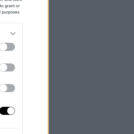
to grant or
ed purposes