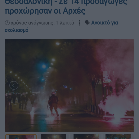
Θεσσαλονίκη - Σε 14 προσαγωγές
προχώρησαν οι Αρχές
🕛 χρόνος ανάγνωσης: 1 λεπτό ┋ 🗣️
Ανοικτό για
σχολιασμό