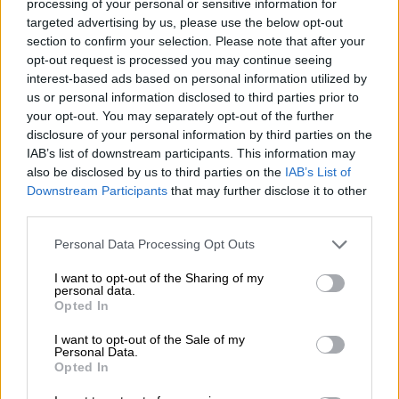
μηνύματα η πορεία για τα 50 χρόνια
processing of your personal or sensitive information for
από την εξέγερση του Πολυτεχνείου -
targeted advertising by us, please use the below opt-out
section to confirm your selection. Please note that after your
Φωτογραφικά στιγμιότυπα από τους
opt-out request is processed you may continue seeing
εορτασμούς
interest-based ads based on personal information utilized by
us or personal information disclosed to third parties prior to
your opt-out. You may separately opt-out of the further
disclosure of your personal information by third parties on the
IAB’s list of downstream participants. This information may
Νωρίτερα, ομάδα ατόμων που συμμετείχε
also be disclosed by us to third parties on the
IAB’s List of
στις πορείες, με καλυμμένα τα
Downstream Participants
that may further disclose it to other
χαρακτηριστικά του προσώπου τους πέταξε
third parties.
βόμβες
μολότοφ
κατά των αστυνομικών
Please note that this website/app uses one or more Google
Personal Data Processing Opt Outs
δυνάμεων, οι οποίες απάντησαν με ρίψη
services and may gather and store information including but
χημικών
και
κρότου λάμψης
.
not limited to your visit or usage behaviour. You may click to
I want to opt-out of the Sharing of my
personal data.
grant or deny consent to Google and its third-party tags to
Opted In
use your data for below specified purposes in below Google
consent section.
I want to opt-out of the Sale of my
Personal Data.
Opted In