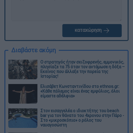
καταχώρηση
Διαβάστε ακόμη
O στρατηγός ήταν σχιζοφρενής, εμμονικός,
πλησίαζε τα 75 όταν τον αντάμωσε η δόξα –
Εκείνος που άλλαξε την πορεία της
Ιστορίας!
Ελισάβετ Κωνσταντινίδου στο ethnos.gr:
«Κάθε πόλεμος είναι ένας εμφύλιος, όλοι
είμαστε αδέλφια»
Στον εισαγγελέα ο ιδιοκτήτης του beach
bar για τον θάνατο του 4χρονου στην Πάρο -
Στο «μικροσκόπιο» ο ρόλος του
ναυαγοσώστη