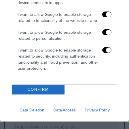
device identifiers in apps.
video
I want to allow Google to enable storage
related to functionality of the website or app.
I want to allow Google to enable storage
related to personalization.
Οι φοιτητές άναψαν πυρσούς, τραγούδησαν
I want to allow Google to enable storage
το «Πότε θα κάνει ξαστεριά» και φώναξαν
related to security, including authentication
συνθήματα κατά των ΗΠΑ και του
functionality and fraud prevention, and other
ιμπεριαλισμού.
user protection.
CONFIRM
Τα σχολιά σας δημοσιεύονται άμεσα με δική σας ευθύνη. Το
ΕΘΝΟΣ θα παρεμβαίνει και τα προσβλητικά σχόλια θα
διαγράφονται
Data Deletion
Data Access
Privacy Policy