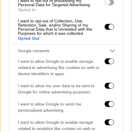
I want to opt-out of processing my
video
Personal Data for Targeted Advertising.
Opted In
I want to opt-out of Collection, Use,
Retention, Sale, and/or Sharing of my
Personal Data that Is Unrelated with the
Purposes for which it was collected.
Opted Out
Επίσης, πιο νωρίς το βράδυ της Παρασκευής,
Google consents
φωτιά σε δύο
σημαίες των Ηνωμένων
Πολιτειών
Αμερικής
έβαλαν στο οδόστρωμα
I want to allow Google to enable storage
φοιτητές
που συμμετέχουν στην πορεία για
related to advertising like cookies on web or
device identifiers in apps.
το Πολυτεχνείο, έξω από το Προξενείο των
ΗΠΑ, επί της οδού Τσιμισκή, μεταδίδει το
I want to allow my user data to be sent to
thestival.gr
.
Google for online advertising purposes.
I want to allow Google to send me
personalized advertising.
I want to allow Google to enable storage
related to analytics like cookies on web or