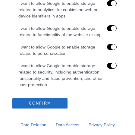
ΕΘΝΟΣ θα παρεμβαίνει και τα προσβλητικά σχόλια θα
I want to allow Google to enable storage
διαγράφονται
related to analytics like cookies on web or
device identifiers in apps.
I want to allow Google to enable storage
related to functionality of the website or app.
I want to allow Google to enable storage
related to personalization.
I want to allow Google to enable storage
καταχώρηση
related to security, including authentication
functionality and fraud prevention, and other
user protection.
Διαβάστε ακόμη
«Δεν υπήρξε τεχνικό πρόβλημα»: Τι
CONFIRM
κατέθεσαν οι δύο τραυματίες από τη
σύγκρουση των ελικοπτέρων στη Ψάθα
Μακελειό στη Βόρεια Καρολίνα ύστερα από
Data Deletion
Data Access
Privacy Policy
πυροβολισμούς: Νεκροί και τραυματίες