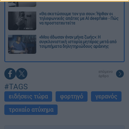
«Θα σκοτώσουμε τον γιο σου»: Ήρθαν οι
τηλεφωνικές απάτες με AI deepfake - Πώς
να προστατευτείτε
«Μου έδωσαν έναν μήνα ζωής»: Η
συγκλονιστική ιστορία μητέρας μετά από
τσιμπήματα δηλητηριώδους αράχνης
επόμενο
άρθρο
#TAGS
ειδήσεις τώρα
φορτηγό
γερανός
τροχαίο ατύχημα