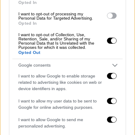
Ελλάδα
|
22.11.2023 11:45
Opted In
Σοκαριστικό τροχαίο στη
I want to opt-out of processing my
Θεσσαλονίκη: Φορτηγό έπεσε από
Personal Data for Targeted Advertising.
Opted In
γέφυρα στην ΠΑΘΕ
I want to opt-out of Collection, Use,
Retention, Sale, and/or Sharing of my
Personal Data that Is Unrelated with the
Purposes for which it was collected.
Opted Out
Σύμφωνα με πληροφορίες, πρόκειται για
φορτηγό με πινακίδες κυκλοφορίας από την
Google consents
Τουρκία
. Ο οδηγός
τραυματίστηκε ελαφρά
I want to allow Google to enable storage
από την πτώση και μεταφέρθηκε στο
related to advertising like cookies on web or
νοσοκομείο Παπανικολάου.
device identifiers in apps.
Η οδός
Ολύμπου
, παράλληλη της ΠΑΘΕ,
I want to allow my user data to be sent to
παραμένει κλειστή.
Google for online advertising purposes.
I want to allow Google to send me
personalized advertising.
Τα σχολιά σας δημοσιεύονται άμεσα με δική σας ευθύνη. Το