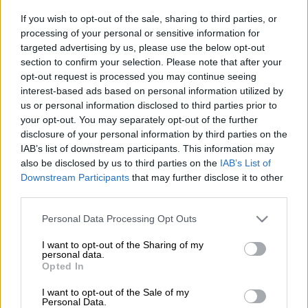
If you wish to opt-out of the sale, sharing to third parties, or
processing of your personal or sensitive information for
targeted advertising by us, please use the below opt-out
section to confirm your selection. Please note that after your
Προσθέστε το ΕΘΝΟΣ στη Google
opt-out request is processed you may continue seeing
interest-based ads based on personal information utilized by
Γερανός επιχειρεί αυτή την ώρα για την
us or personal information disclosed to third parties prior to
your opt-out. You may separately opt-out of the further
ανασυρσή
του
φορτηγού
που έπεσε από τη
disclosure of your personal information by third parties on the
γέφυρα
στην ΠΑΘΕ το πρωί της Τετάρτης.
IAB’s list of downstream participants. This information may
also be disclosed by us to third parties on the
IAB’s List of
Ο οδηγός
έχασε τον έλεγχο
του οχήματός
Downstream Participants
that may further disclose it to other
του οχήματος υπό αδιευκρίνιστες συνθήκες
third parties.
στο ύψος του Καλοχωρίου και έπεσε από τη
Please note that this website/app uses one or more Google
Personal Data Processing Opt Outs
γέφυρα,
σπάζοντας
τις
προστατευτικές
services and may gather and store information including but
μπάρες.
not limited to your visit or usage behaviour. You may click to
I want to opt-out of the Sharing of my
personal data.
grant or deny consent to Google and its third-party tags to
Opted In
use your data for below specified purposes in below Google
ΔΙΑΒΑΣΤΕ ΕΠΙΣΗΣ
consent section.
I want to opt-out of the Sale of my
Personal Data.