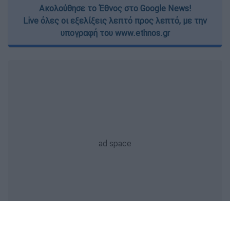
Ακολούθησε το Έθνος στο Google News!
Live όλες οι εξελίξεις λεπτό προς λεπτό, με την
υπογραφή του www.ethnos.gr