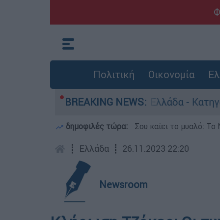
Φ
Πολιτική
Οικονομία
Ελ
 για ανθρωποκτονίες στην Ελλάδα - Κατηγορείτα
BREAKING NEWS:
δημοφιλές τώρα:
Σου καίει το μυαλό: Το 
┋
Ελλάδα
┋
26.11.2023 22:20
Newsroom