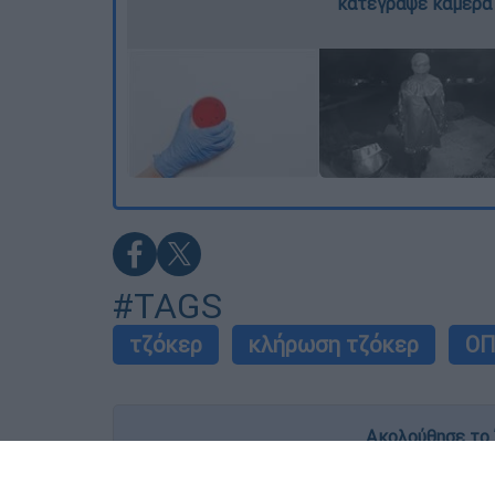
κατέγραψε κάμερα
#TAGS
τζόκερ
κλήρωση τζόκερ
Ο
Ακολούθησε το 
Live όλες οι εξελίξεις λεπτό προς