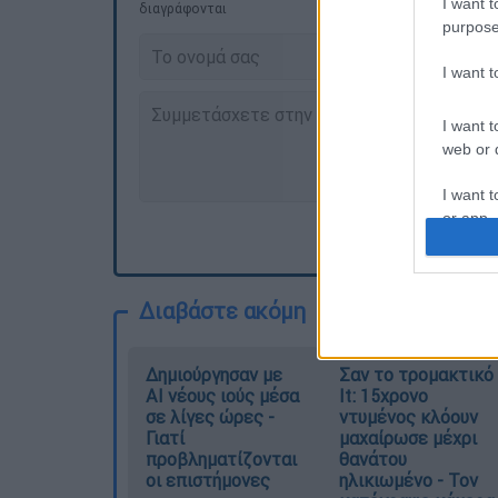
I want t
διαγράφονται
purpose
I want 
I want t
web or d
I want t
or app.
I want t
Διαβάστε ακόμη
I want t
authenti
Δημιούργησαν με
Σαν το τρομακτικό
AI νέους ιούς μέσα
It: 15χρονο
σε λίγες ώρες -
ντυμένος κλόουν
Γιατί
μαχαίρωσε μέχρι
προβληματίζονται
θανάτου
οι επιστήμονες
ηλικιωμένο - Τον