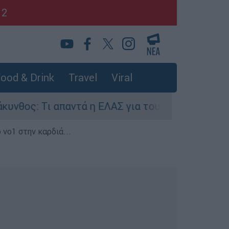
12
ood & Drink
Travel
Viral
ς: Τι απαντά η ΕΛΑΣ για τους 8 βιασμούς τουρι
 νο1 στην καρδιά...