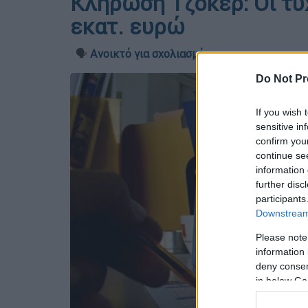
Κλήρωση Τζόκερ: Οι τυχ
εκατ. ευρώ
🗣️
Ανοικτό για σχολιασμό
Do Not Pr
If you wish 
sensitive in
confirm you
continue se
information 
further disc
participants
Downstream 
Please note
information 
deny consent
in below Go