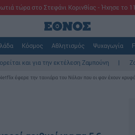
ωτιά τώρα στο Στεφάνι Κορινθίας - Ήχησε το 1
λάδα
Κόσμος
Αθλητισμός
Ψυχαγωγία
F
ι και για την εκτέλεση Ζαμπούνη
Ζάκυνθο
Netflix έφερε την ταινιάρα του Νόλαν που οι φαν έχουν κρυφό