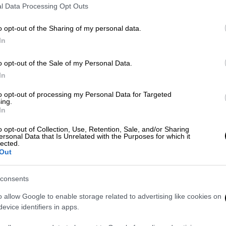
l Data Processing Opt Outs
o opt-out of the Sharing of my personal data.
In
o opt-out of the Sale of my Personal Data.
In
to opt-out of processing my Personal Data for Targeted
ing.
 το ΕΘΝΟΣ στη Google
In
o opt-out of Collection, Use, Retention, Sale, and/or Sharing
λήρωση
2680
του
Τζόκερ
του
ΟΠΑΠ
, που
ersonal Data that Is Unrelated with the Purposes for which it
ς κατηγορίας
τουλάχιστον 5.600.000 ευρώ.
lected.
Out
ρωση Τζόκερ είναι οι εξής:
10, 11, 16, 20, 31
consents
o allow Google to enable storage related to advertising like cookies on
evice identifiers in apps.
. Το ΕΘΝΟΣ θα παρεμβαίνει και τα προσβλητικά σχόλια θα