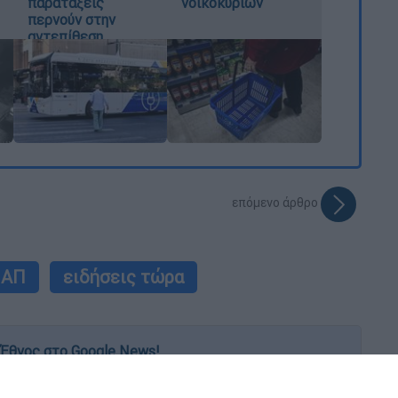
παρατάξεις
νοικοκυριών
περνούν στην
αντεπίθεση
επόμενο άρθρο
ΠΑΠ
ειδήσεις τώρα
Έθνος στο Google News!
 λεπτό, με την υπογραφή του www.ethnos.gr