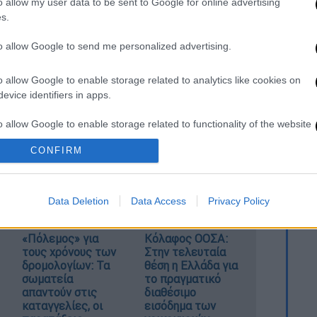
o allow my user data to be sent to Google for online advertising
s.
to allow Google to send me personalized advertising.
o allow Google to enable storage related to analytics like cookies on
evice identifiers in apps.
o allow Google to enable storage related to functionality of the website
καταχώρηση
CONFIRM
o allow Google to enable storage related to personalization.
Data Deletion
Data Access
Privacy Policy
o allow Google to enable storage related to security, including
cation functionality and fraud prevention, and other user protection.
«Πόλεμος» για
Κόλαφος ΟΟΣΑ:
τους χρόνους των
Στην τελευταία
δρομολογίων: Τα
θέση η Ελλάδα για
σωματεία
το πραγματικό
απαντούν στις
διαθέσιμο
καταγγελίες, οι
εισόδημα των