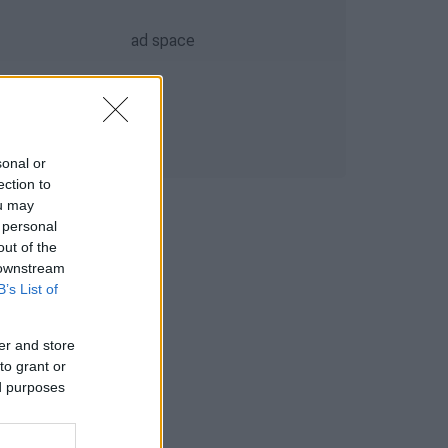
sonal or
ection to
ou may
 personal
out of the
 downstream
B’s List of
er and store
to grant or
ed purposes