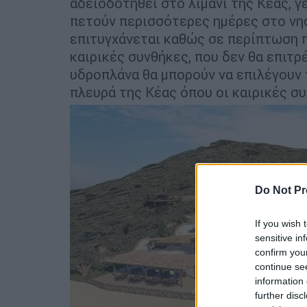
αδειοδοτηθεί στο λιμάνι της Κέας, γ
πετούν περισσότερες ημέρες στο νησ
επιτυγχάνεται καθώς σε περίπτωση π
καιρικές συνθήκες, που δεν θα επιτρ
υδροπλάνα θα μπορούν να επιλέγουν 
πλευρά της Κέας όπου οι καιρικές συ
Do Not Pr
If you wish 
sensitive in
confirm you
continue se
information 
further disc