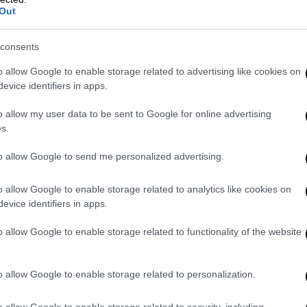
Out
ωδεκάνησα, όπου η Περιφέρεια Νοτίου
πρόγραμμα δημιουργίας δικτύου 30
consents
o allow Google to enable storage related to advertising like cookies on
 θα επιτρέπεται, σύμφωνα με την ισχύουσα
evice identifiers in apps.
θημερινά μέχρι έξι ζεύγη πτήσεων
ά αεροπορική εταιρεία υδροπλάνων.
o allow my user data to be sent to Google for online advertising
s.
α επιτρέπονται οι πτήσεις γενικής
ομιδή, πυρόσβεση, έρευνα και διάσωση,
to allow Google to send me personalized advertising.
ανάγκης
. Οι πτήσεις δύνανται να
οτημένα Υδατοδρόμια και χερσαία
o allow Google to enable storage related to analytics like cookies on
δροπλάνων). Στο πλαίσιο αυτό η εταιρεία
evice identifiers in apps.
κεται σε διαδικασία απόκτησης
o allow Google to enable storage related to functionality of the website
αφορέα (AOC) για πτήσεις υδροπλάνων,
οορισμούς που θα εξυπηρετεί, όταν
κτυο.
o allow Google to enable storage related to personalization.
o allow Google to enable storage related to security, including