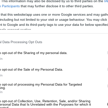
. This information may also be disclosed by us to third parties on the
IA
Participants
that may further disclose it to other third parties.
 that this website/app uses one or more Google services and may gath
including but not limited to your visit or usage behaviour. You may click 
 to Google and its third-party tags to use your data for below specifi
ogle consent section.
l Data Processing Opt Outs
o opt-out of the Sharing of my personal data.
In
o opt-out of the Sale of my Personal Data.
In
to opt-out of processing my Personal Data for Targeted
ing.
Κυκλάδων.
In
ργία Υδατοδρομίου/Υδάτινου Πεδίου σε
o opt-out of Collection, Use, Retention, Sale, and/or Sharing
ersonal Data that Is Unrelated with the Purposes for which it
ξαιρετικά χρήσιμο να λειτουργήσει σε όλα τα
lected.