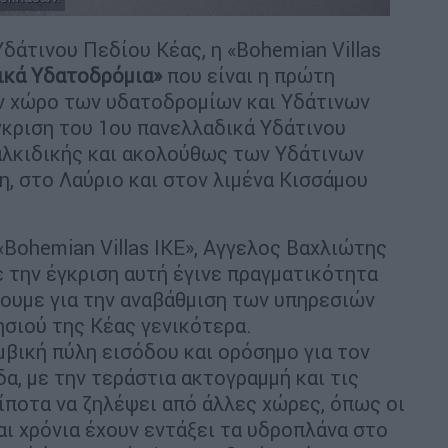
Υδάτινου Πεδίου Κέας, η «Bohemian Villas
ικά Υδατοδρόμια»
που είναι η πρώτη
ον χώρο των υδατοδρομίων και Υδάτινων
κριση του 1ου πανελλαδικά Υδάτινου
λκιδικής και ακολούθως των Υδάτινων
η, στο Λαύριο και στον λιμένα Κισσάμου
«Bohemian Villas ΙΚΕ», Αγγελος Βαχλιώτης
 την έγκριση αυτή έγινε πραγματικότητα
ουμε για την αναβάθμιση των υπηρεσιών
ησιού της Κέας γενικότερα.
βική πύλη εισόδου και ορόσημο για τον
α, με την τεράστια ακτογραμμή και τις
ίποτα να ζηλέψει από άλλες χώρες, όπως οι
αι χρόνια έχουν εντάξει τα υδροπλάνα στο