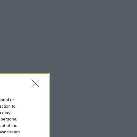
sonal or
ection to
ou may
 personal
out of the
 downstream