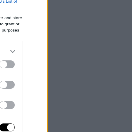
B’s List of
er and store
to grant or
ed purposes