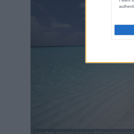
authenti
Εγκρίθηκε στην Κέα το πρώτο Υδάτινο Πεδίο των 