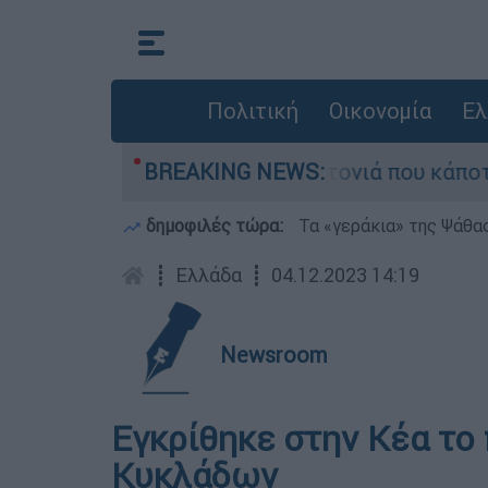
Πολιτική
Οικονομία
Ελ
εγάλη φωτιά τη γειτονιά που κάποτε τους έδιω
BREAKING NEWS:
δημοφιλές τώρα:
Τα «γεράκια» της Ψάθα
┋
Ελλάδα
┋
04.12.2023 14:19
Newsroom
Εγκρίθηκε στην Κέα το
Κυκλάδων