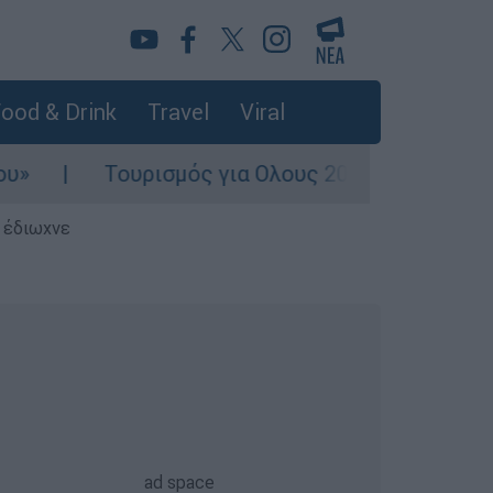
ood & Drink
Travel
Viral
ρισμός για Ολους 2026-2027: Τα SOS για να «κ
ς έδιωχνε