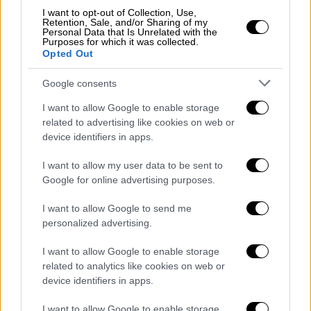
ΔΑΕΦΚ, αλλά εκείνη καθυστερεί να τους
I want to opt-out of Collection, Use,
εξετάσει, λόγω τεράστιας υποστελέχωσης
Retention, Sale, and/or Sharing of my
Personal Data that Is Unrelated with the
αλλά και του φόρτου εργασίας μετά τις
Purposes for which it was collected.
Opted Out
πλημμύρες στη Θεσσαλία.
Κοντεύουν τρία
χρόνια από τον σεισμό και χρήματα έχουν
Google consents
πάρει μόνο πέντε οικογένειες επί συνόλου
I want to allow Google to enable storage
180
. Έχουμε εξήντα σπίτια κόκκινα και άλλα
related to advertising like cookies on web or
120 κίτρινα. Οι πρώτες προκαταβολές έχουν
device identifiers in apps.
δοθεί αλλά με τα χρήματα αυτά δεν μπορείς
να κάνεις τίποτα», λέει ο κ. Τσανάκας.
I want to allow my user data to be sent to
Google for online advertising purposes.
Ο ίδιος σημειώνει ακόμα ότι κάποιοι από
I want to allow Google to send me
τους κατοίκους του Δαμασίου
έχουν
personalized advertising.
επιλέξει να κατοικούν με δική τους ευθύνη
στα χαρακτηρισμένα ως κίτρινα σπίτια τους
,
I want to allow Google to enable storage
προκειμένου να προστατεύσουν τις
related to analytics like cookies on web or
device identifiers in apps.
περιουσίες τους και κυρίως τα γεωργικά
τους μηχανήματα.
I want to allow Google to enable storage