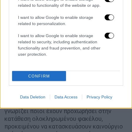
related to functionality of the website or app.
Τέλος, ο κ. Τσανάκας υποστηρίζει ότι οι
κάτοικοι του Δαμασίου θα επιδιώξουν να
I want to allow Google to enable storage
συγκροτήσουν
κοινό μέτωπο με
related to personalization.
πλημμυροπαθείς της Θεσσαλίας
, οι οποίοι
I want to allow Google to enable storage
επίσης μένουν σε κοντέινερ, προκειμένου το
related to security, including authentication
αίτημά τους να έχει μεγαλύτερη απήχηση.
functionality and fraud prevention, and other
user protection.
Δόθηκαν 1,3 εκατομμύρια ευρώ
Το συνολικό ποσό του 1,3 εκατομμυρίων
CONFIRM
ευρώ έχει δοθεί ως πρώτες αποζημιώσεις
προς τους κατοίκους του Δαμασίου,
σύμφωνα με τον δήμαρχο Τυρνάβου, ο
Data Deletion
Data Access
Privacy Policy
οποίος σημειώνει ότι δεν είναι σε θέση να
γνωρίζει ποιοι έχουν προχωρήσει στην
κατάθεση ολοκληρωμένου φακέλου,
προκειμένου να κατασκευάσουν καινούργιο