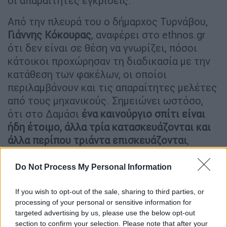
οι απαραίτητες εγκρίσεις.
Από την πλευρά του ο δήμαρχος Τυρνάβου,
Γιάννης Κόκουρας
, αναφέρει στο ethnos.gr
ότι δεν είναι σε θέση να γνωρίζει, πόσοι
κάτοικοι προχώρησαν τη διαδικασία με την
κατάθεση των φακέλων, οι οποίοι
περιλαμβάνουν και τις απαραίτητες μελέτες
από τους μηχανικούς. Σημειώνει ωστόσο,
ότι στο Δαμάσι
ένα καινούργιο σπίτι είναι
ήδη έτοιμο, άλλα τρία κατασκευάζονται και
άλλα περίπου τριάντα επισκευάζονται
,
γεγονός που δείχνει ότι, όσοι κάτοικοι είχαν
έτοιμους τους φακέλους τους, πήραν τις
Do Not Process My Personal Information
προβλεπόμενες αποζημιώσεις.
If you wish to opt-out of the sale, sharing to third parties, or
«Καθυστερούν οι εγκρίσεις και δεν
processing of your personal or sensitive information for
έρχονται τα χρήματα»
targeted advertising by us, please use the below opt-out
section to confirm your selection. Please note that after your