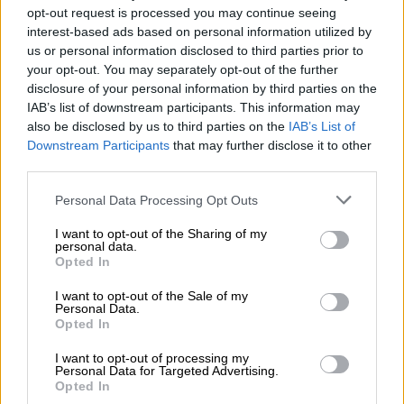
opt-out request is processed you may continue seeing
Ειδικότερα και σύμφωνα με τον κ. Τσανάκα,
interest-based ads based on personal information utilized by
η πλειοψηφία των κατοίκων του Δαμασίου
us or personal information disclosed to third parties prior to
έχει καταθέσει πλήρη φάκελο
στην αρμόδια
your opt-out. You may separately opt-out of the further
υπηρεσία, ωστόσο,
καθυστερούν
disclosure of your personal information by third parties on the
IAB’s list of downstream participants. This information may
χαρακτηριστικά οι εγκρίσεις
, με αποτέλεσμα
also be disclosed by us to third parties on the
IAB’s List of
να μην κατατίθενται στους λογαριασμούς
Downstream Participants
that may further disclose it to other
των κατοίκων οι αποζημιώσεις για την
third parties.
κατασκευή ή επισκευή των ακινήτων.
Please note that this website/app uses one or more Google
Personal Data Processing Opt Outs
services and may gather and store information including but
«Αν δε δοθούν τα χρήματα για την
not limited to your visit or usage behaviour. You may click to
I want to opt-out of the Sharing of my
ανοικοδόμηση ή την επισκευή των σπιτιών,
personal data.
grant or deny consent to Google and its third-party tags to
Opted In
τα οποία δικαιούμαστε οι κάτοικοι, δεν
use your data for below specified purposes in below Google
μπορούμε να κάνουμε τίποτα. Ποιος
consent section.
I want to opt-out of the Sale of my
Personal Data.
μηχανικός θα ξεκινήσει κάποιο έργο, αν δεν
Opted In
έχει χρήματα ο λογαριασμός του πελάτη του;
Οι περισσότεροι κάτοικοι έχουν καταθέσει
I want to opt-out of processing my
Personal Data for Targeted Advertising.
το φάκελο στην αρμόδια υπηρεσία, την
Opted In