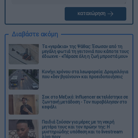
καταχώρηση
Διαβάστε ακόμη
Τα «γεράκια» της Ψάθας: Έσωσαν από τη
μεγάλη φωτιά τη γειτονιά που κάποτε τους
έδιωχνε - «Πέρασε όλη η ζωή μπροστά μου»
Κυνήγι χρόνου στα λεωφορεία: Δρομολόγια
που «δεν βγαίνουν» και προειδοποιήσεις
Σοκ στο Μεξικό: Influencer εκτελέστηκε σε
ζωντανή μετάδοση - Τον πυροβόλησαν στο
κεφάλι
Παιδιά ζούσαν για μέρες με τη νεκρή
μητέρα τους και τον πρώην της: Η
μυστηριώδης υπόθεση και το livestream
λίγο πριν