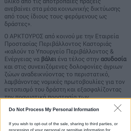
υλικό από τις αποτρόπαιες πράξεις
ανεβαίνει στα μέσα κοινωνικής δικτύωσης
από τους ίδιους τους φερόμενους ως
δράστες».
Ο ΑΡΚΤΟΥΡΟΣ από κοινού με την Εταιρεία
Προστασίας Περιβάλλοντος Καστοριάς
«καλούν το Υπουργείο Περιβάλλοντος &
Ενέργειας να
βάλει
ένα τέλος στην
ασυδοσία
και στις συνεχιζόμενες δολοφονίες άγριων
ζώων αναδεικνύοντας το περιστατικό,
λαμβάνοντας νομικές πρωτοβουλίες για τον
εντοπισμό του δράστη και εξασφαλίζοντας
την πραγματική προστασία των
προστατευόμενων περιοχών».
Do Not Process My Personal Information
Ολόκληρη η ανακοίνωση του
ΑΚΤΟΥΡΟΥ
If you wish to opt-out of the sale, sharing to third parties, or
processing of your personal or sensitive information for