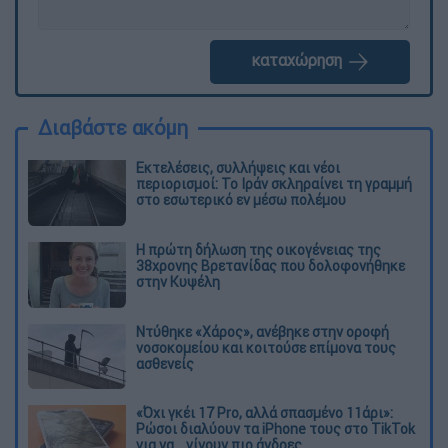
καταχώρηση
Διαβάστε ακόμη
Εκτελέσεις, συλλήψεις και νέοι
περιορισμοί: Το Ιράν σκληραίνει τη γραμμή
στο εσωτερικό εν μέσω πολέμου
Η πρώτη δήλωση της οικογένειας της
38χρονης Βρετανίδας που δολοφονήθηκε
στην Κυψέλη
Ντύθηκε «Χάρος», ανέβηκε στην οροφή
νοσοκομείου και κοιτούσε επίμονα τους
ασθενείς
«Όχι γκέι 17 Pro, αλλά σπασμένο 11άρι»:
Ρώσοι διαλύουν τα iPhone τους στο TikTok
για να... γίνουν πιο άνδρες