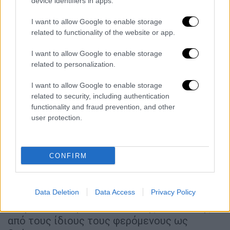
device identifiers in apps.
Δυστυχώς, όμως, η παραβατικότητα
I want to allow Google to enable storage
επικρατεί ακόμα και μέσα σε περιοχές με
related to functionality of the website or app.
αυστηρό πλαίσιο προστασίας…
I want to allow Google to enable storage
Επιπλέον, οι ενδείξεις που συγκεντρώνει ο
related to personalization.
ΑΡΚΤΟΥΡΟΣ μέσω του μόνιμου ερευνητικού
προγράμματος του για τη βιοποικιλότητα
I want to allow Google to enable storage
related to security, including authentication
στην Ελλάδα «Εθνικό Μητρώο Αρκούδας»
functionality and fraud prevention, and other
(https://el.hellenicbearregister.com/) είναι
user protection.
εξόχως ανησυχητικές για τη βιοποικιλότητα
το τελευταίο διάστημα. Κι αυτό, γιατί
φαίνεται να
έχουν αυξηθεί σημαντικά οι
CONFIRM
δολοφονίες άγριων ζώων
και ιδιαίτερα του
λύκου! Πολύ συχνά μάλιστα, φωτογραφικό
υλικό από τις αποτρόπαιες πράξεις
Data Deletion
Data Access
Privacy Policy
ανεβαίνει στα μέσα κοινωνικής δικτύωσης
από τους ίδιους τους φερόμενους ως