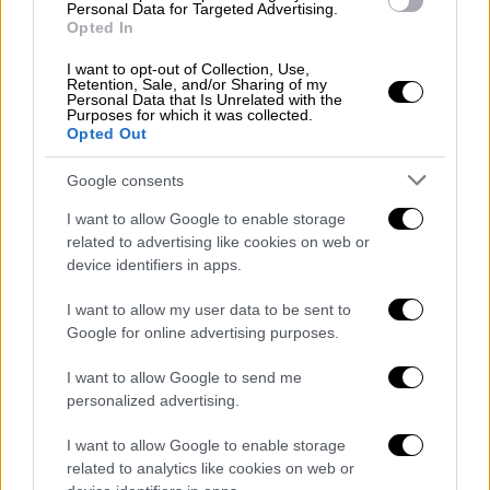
και με
εμφανή τα σημάδια πυροβολισμού
στο
Personal Data for Targeted Advertising.
Opted In
κεφάλι
και το
θώρακα!
I want to opt-out of Collection, Use,
Απροστάτευτα ζώα σε… προστατευόμενες
Retention, Sale, and/or Sharing of my
Personal Data that Is Unrelated with the
περιοχές
Purposes for which it was collected.
Opted Out
Αξίζει να σημειωθεί ότι το περιστατικό
Google consents
σημειώθηκε όχι μόνο μακριά από οικισμούς
και καλλιέργειες αλλά και
μέσα σε περιοχή
I want to allow Google to enable storage
που ανήκει στο Δίκτυο Natura 2000
related to advertising like cookies on web or
device identifiers in apps.
(«Κορυφές Όρους Γράμμος», κωδικός
GR1320002). Το ευρωπαϊκό οικολογικό
I want to allow my user data to be sent to
δίκτυο Natura 2000 είναι ένα δίκτυο ζωνών
Google for online advertising purposes.
προστασίας της φύσης που εκτείνεται σε
I want to allow Google to send me
ολόκληρη την Ευρωπαϊκή Ένωση και έχει ως
personalized advertising.
στόχο να διασφαλίσει τη μακροπρόθεσμη
διατήρηση των πιο πολύτιμων και των πλέον
I want to allow Google to enable storage
απειλούμενων ειδών.
related to analytics like cookies on web or