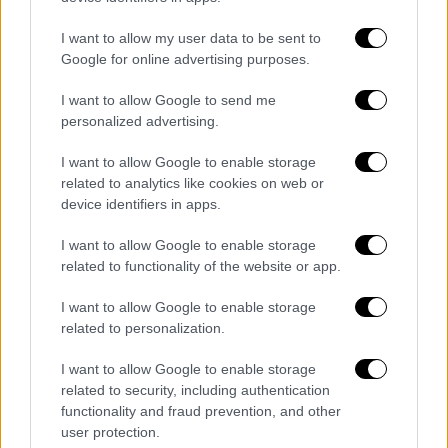
ιχθυοπωλεία, στη μαζική εστίαση, όσο και
I want to allow my user data to be sent to
στον έλεγχο των κέντρο αποστολής και
Google for online advertising purposes.
καθαρισμού οστρακοειδών, σύμφωνα με την
ανακοίνωση. Στα ιχθυοπωλεία, προς
I want to allow Google to send me
αποφυγή παραπλάνησης των καταναλωτών
personalized advertising.
από ελλιπείς ενδείξεις πρέπει να δοθεί
I want to allow Google to enable storage
ιδιαίτερη προσοχή στις επισημάνσεις τόσο
related to analytics like cookies on web or
των αποψυγμένων αλιευμάτων (γαρίδες,
device identifiers in apps.
σουπιές, καλαμάρια, κλπ) όσο και των
I want to allow Google to enable storage
λοιπών αλιευμάτων. Προσοχή να μην
related to functionality of the website or app.
αντικαθίσταται η αρχική συσκευασία τους με
άλλη συσκευασία με σκοπό την απόκρυψη
I want to allow Google to enable storage
των επισημάνσεων, με αποτέλεσμα την
related to personalization.
πλάνη των καταναλωτών.
I want to allow Google to enable storage
related to security, including authentication
Οι καταναλωτές πρέπει, σύμφωνα με τον
functionality and fraud prevention, and other
ΕΦΕΤ, να προσέχουν ιδιαίτερα την
user protection.