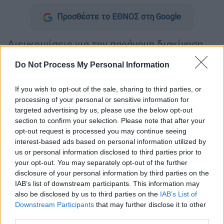
Προσθέστε το ΕΘΝΟΣ στη Google
Διευκρινίσεις για την παράνομη διακίνηση
2.239 κιλών οστρακοειδών του είδους
Do Not Process My Personal Information
"Αχιβάδα", στο Δέλτα του Έβρου τα οποία
κατασχέθηκαν από το Κεντρικό Λιμεναρχείο
If you wish to opt-out of the sale, sharing to third parties, or
Αλεξανδρούπολης, δίνει ο Ενιαίος Φορέας
processing of your personal or sensitive information for
Ελέγχου Τροφίμων.
targeted advertising by us, please use the below opt-out
section to confirm your selection. Please note that after your
Όπως επισημαίνει σε σχετική ανακοίνωση,
opt-out request is processed you may continue seeing
σύμφωνα με το ΑΜΠΕ, πρόκειται για
interest-based ads based on personal information utilized by
us or personal information disclosed to third parties prior to
οστρακοειδή άγνωστης προέλευσης,
your opt-out. You may separately opt-out of the further
άγνωστου τόπου και χρόνου αλίευσης, χωρίς
disclosure of your personal information by third parties on the
επισημάνσεις, χωρίς τα απαιτούμενα
IAB’s list of downstream participants. This information may
εμπορικά έγγραφα διακίνησης, τα οποία
also be disclosed by us to third parties on the
IAB’s List of
Downstream Participants
that may further disclose it to other
μεταφέρονταν με ακατάλληλα οχήματα,
third parties.
χωρίς τήρηση ψυκτικής αλυσίδας και