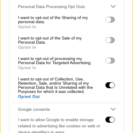
συνθηκών υγιεινής, χαρακτηρίσθηκαν
Please note that this website/app uses one or more Google
Personal Data Processing Opt Outs
services and may gather and store information including but
ακατάλληλα για ανθρώπινη κατανάλωση.
not limited to your visit or usage behaviour. You may click to
I want to opt-out of the Sharing of my
personal data.
grant or deny consent to Google and its third-party tags to
Λόγω της περιόδου της αυξημένης ζήτησης
Opted In
use your data for below specified purposes in below Google
των οστρακοειδών, λίγο πριν το Πάσχα, ο
consent section.
I want to opt-out of the Sale of my
ΕΦΕΤ υπογραμμίζει την πιθανότητα
Personal Data.
Opted In
επανάληψης παρόμοιων παράνομων
διακινήσεων ποσοτήτων άγνωστης
I want to opt-out of processing my
Personal Data for Targeted Advertising.
προέλευσης οστρακοειδών και εφιστά την
Opted In
προσοχή αρμοδίων Υπηρεσιών,
επιχειρήσεων και του καταναλωτικού
I want to opt-out of Collection, Use,
Retention, Sale, and/or Sharing of my
κοινού.
Personal Data that Is Unrelated with the
Purposes for which it was collected.
Opted Out
Επειδή τα όστρακα είναι ευαλλοίωτα και
μεγάλης επικινδυνότητας, εάν δεν
Google consents
προέρχονται από επιτρεπόμενες ζώνες
I want to allow Google to enable storage
αλίευσης, πρέπει να δοθεί ιδιαίτερη
related to advertising like cookies on web or
προσοχή τόσο στη λιανική πώληση –
device identifiers in apps.