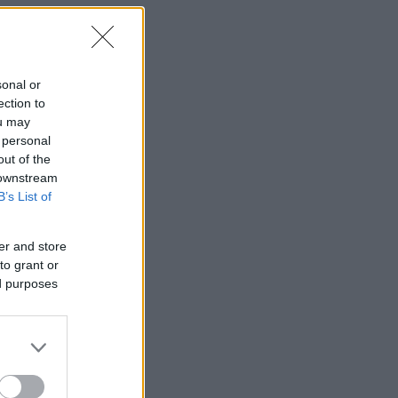
sonal or
ection to
ou may
 personal
out of the
 downstream
B’s List of
er and store
to grant or
ed purposes