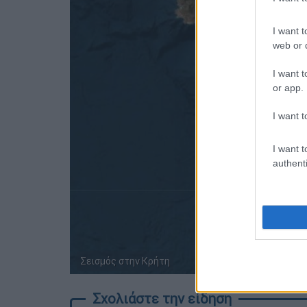
I want t
web or d
I want t
or app.
I want t
I want t
authenti
Σεισμός στην Κρήτη