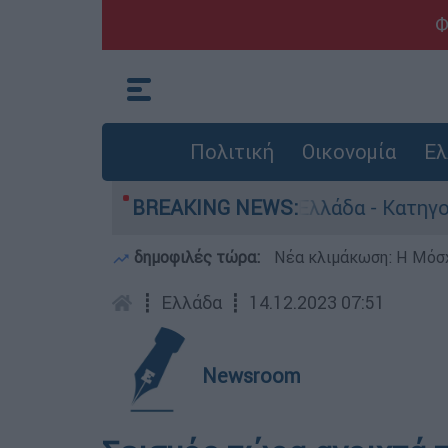
Φ
Πολιτική
Οικονομία
Ελ
α ανθρωποκτονίες στην Ελλάδα - Κατηγορείται κ
BREAKING NEWS:
δημοφιλές τώρα:
Νέα κλιμάκωση: Η Μόσχ
┋
Ελλάδα
┋
14.12.2023 07:51
Newsroom