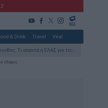
12
ood & Drink
Travel
Viral
Τι απαντά η ΕΛΑΣ για τους 8 βιασμούς τουριστρ
κό έδαφος