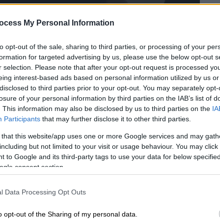
ocess My Personal Information
to opt-out of the sale, sharing to third parties, or processing of your per
formation for targeted advertising by us, please use the below opt-out s
r selection. Please note that after your opt-out request is processed y
eing interest-based ads based on personal information utilized by us or
disclosed to third parties prior to your opt-out. You may separately opt-
losure of your personal information by third parties on the IAB’s list of
 το ΕΘΝΟΣ στη Google
. This information may also be disclosed by us to third parties on the
IA
Participants
that may further disclose it to other third parties.
της (14/12), λίγο μετά τις 7:30, ανοιχτά
 that this website/app uses one or more Google services and may gath
including but not limited to your visit or usage behaviour. You may click 
 to Google and its third-party tags to use your data for below specifi
ωδυναμικό Ινστιτούτο στους
3,9
βαθμούς
ogle consent section.
l Data Processing Opt Outs
o opt-out of the Sharing of my personal data.