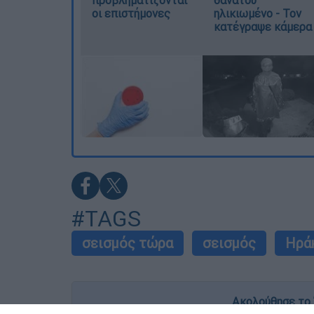
προβληματίζονται
θανάτου
οι επιστήμονες
ηλικιωμένο - Τον
κατέγραψε κάμερα
#TAGS
σεισμός τώρα
σεισμός
Ηρά
Ακολούθησε το 