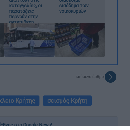
απαντούν στις
διαθέσιμο
καταγγελίες, οι
εισόδημα των
παρατάξεις
νοικοκυριών
περνούν στην
αντεπίθεση
επόμενο άρθρο
κλειο Κρήτης
σεισμός Κρήτη
Έθνος στο Google News!