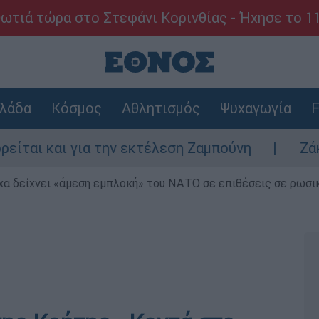
ωτιά τώρα στο Στεφάνι Κορινθίας - Ήχησε το 1
λάδα
Κόσμος
Αθλητισμός
Ψυχαγωγία
F
αι για την εκτέλεση Ζαμπούνη
Ζάκυνθος: 
α δείχνει «άμεση εμπλοκή» του ΝΑΤΟ σε επιθέσεις σε ρωσι