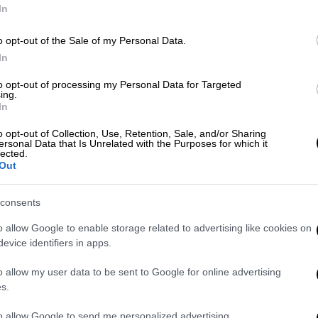
In
 πόντους σε 35 λεπτά: Ισοπέδωσε το
o opt-out of the Sale of my Personal Data.
σερς
In
to opt-out of processing my Personal Data for Targeted
ing.
In
ότια των Καλών Λιμένων Ηρακλείου, ενώ το
o opt-out of Collection, Use, Retention, Sale, and/or Sharing
ersonal Data that Is Unrelated with the Purposes for which it
lected.
Out
consents
o allow Google to enable storage related to advertising like cookies on
evice identifiers in apps.
o allow my user data to be sent to Google for online advertising
s.
to allow Google to send me personalized advertising.