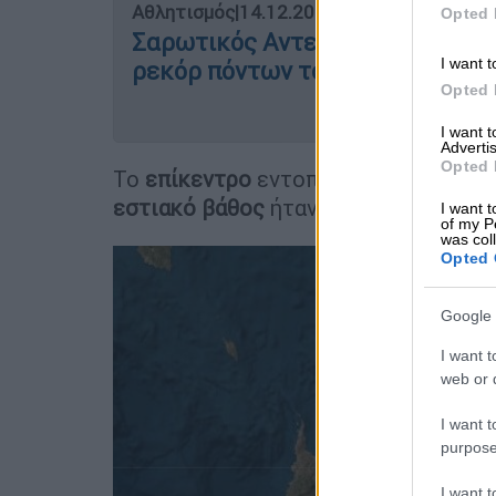
Αθλητισμός
|
14.12.2023 07:43
Opted 
Σαρωτικός Αντετοκούνμπο με 64
I want t
ρεκόρ πόντων του και τους Πέι
Opted 
I want 
Advertis
Opted 
Το
επίκεντρο
εντοπίστηκε 28 χλμ. ν
εστιακό βάθος
ήταν 7,4 χλμ.
I want t
of my P
was col
Opted 
Google 
I want t
web or d
I want t
purpose
I want 