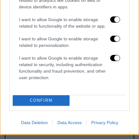
related to analytics like cookies on web or
device identifiers in apps.
I want to allow Google to enable storage
related to functionality of the website or app.
«Μου έκλεψαν το μεγάλο αναπηρικό
αμαξίδιο, το ηλεκτροκίνητο..Κάτω από το
I want to allow Google to enable storage
related to personalization.
σπίτι.. κέντρο Καλαμαριάς. Βυσσινί Καραβάν
ΚΖ ο αριθμός κυκλοφορίας (τον είδε ο
I want to allow Google to enable storage
γείτονας όταν έφευγε ) .. περίπου στις
related to security, including authentication
15.00. Άντε να το βλέπουμε να το θυμόμαστε
functionality and fraud prevention, and other
user protection.
.. 6000 ευρουλακια. Σε τι κόσμο ζούμε!».
CONFIRM
Τα σχολιά σας δημοσιεύονται άμεσα με δική σας ευθύνη. Το
ΕΘΝΟΣ θα παρεμβαίνει και τα προσβλητικά σχόλια θα
διαγράφονται
Data Deletion
Data Access
Privacy Policy