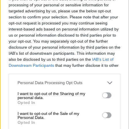
Revenge porn στη Θεσσαλονίκη με
processing of your personal or sensitive information for
πάνω από 100 δημοσιεύσεις - Πήγε να
targeted advertising by us, please use the below opt-out
section to confirm your selection. Please note that after your
αυτοκτονήσει ο δράστης
opt-out request is processed you may continue seeing
interest-based ads based on personal information utilized by
us or personal information disclosed to third parties prior to
your opt-out. You may separately opt-out of the further
Μάλιστα, όπως επισημαίνει σε ανάρτηση της
disclosure of your personal information by third parties on the
IAB’s list of downstream participants. This information may
κόστος του αμαξιδίου ανέρχεται στις
6.000
also be disclosed by us to third parties on the
IAB’s List of
ευρώ.
Downstream Participants
that may further disclose it to other
third parties.
Η ανάρτηση της Ευαγγελίας
Τζαμπατζή
Please note that this website/app uses one or more Google
Personal Data Processing Opt Outs
services and may gather and store information including but
not limited to your visit or usage behaviour. You may click to
I want to opt-out of the Sharing of my
personal data.
grant or deny consent to Google and its third-party tags to
Opted In
use your data for below specified purposes in below Google
consent section.
I want to opt-out of the Sale of my
Personal Data.
Opted In