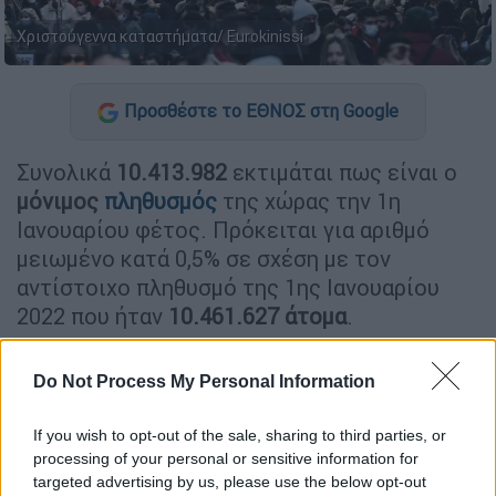
Χριστούγεννα καταστήματα/ Eurokinissi
Προσθέστε το ΕΘΝΟΣ στη Google
Συνολικά
10.413.982
εκτιμάται πως είναι ο
μόνιμος
πληθυσμός
της χώρας την 1η
Ιανουαρίου φέτος. Πρόκειται για αριθμό
μειωμένο κατά 0,5% σε σχέση με τον
αντίστοιχο πληθυσμό της 1ης Ιανουαρίου
2022 που ήταν
10.461.627 άτομα
.
Περισσότερες οι γυναίκες
Do Not Process My Personal Information
Σύμφωνα με την
έρευνα
της
ΕΛΣΤΑΤ
,
5.090.591
είναι οι
άνδρες
και
5.323.391 οι
If you wish to opt-out of the sale, sharing to third parties, or
processing of your personal or sensitive information for
γυναίκες
.
targeted advertising by us, please use the below opt-out