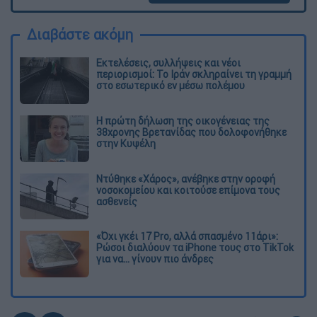
Διαβάστε ακόμη
Εκτελέσεις, συλλήψεις και νέοι
περιορισμοί: Το Ιράν σκληραίνει τη γραμμή
στο εσωτερικό εν μέσω πολέμου
Η πρώτη δήλωση της οικογένειας της
38χρονης Βρετανίδας που δολοφονήθηκε
στην Κυψέλη
Ντύθηκε «Χάρος», ανέβηκε στην οροφή
νοσοκομείου και κοιτούσε επίμονα τους
ασθενείς
«Όχι γκέι 17 Pro, αλλά σπασμένο 11άρι»:
Ρώσοι διαλύουν τα iPhone τους στο TikTok
για να... γίνουν πιο άνδρες