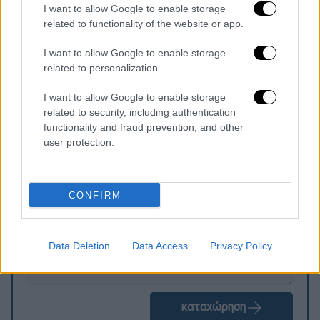
εξερχόμενοι μετανάστες). Σημειώνεται ότι
I want to allow Google to enable storage
στα στοιχεία εισερχόμενης μετανάστευσης
related to functionality of the website or app.
περιλαμβάνονται και άτομα που βρίσκονταν
I want to allow Google to enable storage
στη χώρα την 1/1/2023 σε αναζήτηση
related to personalization.
διεθνούς ή προσωρινής προστασίας.
I want to allow Google to enable storage
related to security, including authentication
functionality and fraud prevention, and other
Τα σχολιά σας δημοσιεύονται άμεσα με δική σας ευθύνη. Το
user protection.
ΕΘΝΟΣ θα παρεμβαίνει και τα προσβλητικά σχόλια θα
διαγράφονται
CONFIRM
Data Deletion
Data Access
Privacy Policy
καταχώρηση