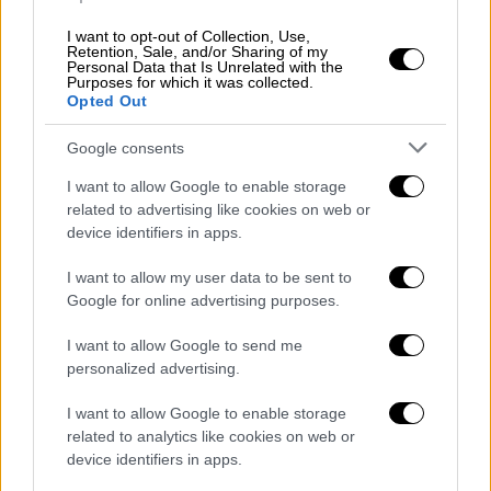
I want to opt-out of Collection, Use,
Retention, Sale, and/or Sharing of my
Ο
πληθυσμός ηλικίας 0 - 14 ετών ανήλθε σε
Personal Data that Is Unrelated with the
Purposes for which it was collected.
13,4%
του συνολικού πληθυσμού, έναντι
Opted Out
63,7%
του πληθυσμού
15- 64 ετών
και
22,9%
του πληθυσμού 65 ετών και άνω
. Ο δείκτης
Google consents
γήρανσης (πληθυσμός ηλικίας 65 ετών και
I want to allow Google to enable storage
άνω προς τον πληθυσμό ηλικίας 0- 14 ετών)
related to advertising like cookies on web or
ανήλθε σε
171,8.
device identifiers in apps.
Τα στοιχεία για την μετανάστευση
I want to allow my user data to be sent to
Google for online advertising purposes.
Η
καθαρή μετανάστευση
εκτιμάται σε
16.355
I want to allow Google to send me
άτομα
, που αντιστοιχεί στη διαφορά μεταξύ
personalized advertising.
96.662 εισερχομένων και 80.307
εξερχομένων μεταναστών. Το 2021 η καθαρή
I want to allow Google to enable storage
μετανάστευση είχε εκτιμηθεί σε -22.476
related to analytics like cookies on web or
device identifiers in apps.
άτομα (57.120 εισερχόμενοι και 79.596