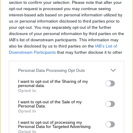
section to confirm your selection. Please note that after your
Η μείωση κατά
0,5% του μόνιμου πληθυσμού
,
opt-out request is processed you may continue seeing
είναι αποτέλεσμα της
φυσικής μείωσης
του
interest-based ads based on personal information utilized by
πληθυσμού που ανήλθε σε
64.000
άτομα
us or personal information disclosed to third parties prior to
(75.921 γεννήσεις έναντι 139.921 θανάτων
your opt-out. You may separately opt-out of the further
disclosure of your personal information by third parties on the
ατόμων που διαμένουν εντός της ελληνικής
IAB’s list of downstream participants. This information may
επικράτειας) και της
καθαρής
also be disclosed by us to third parties on the
IAB’s List of
μετανάστευσης
που εκτιμάται σε
16.355
Downstream Participants
that may further disclose it to other
άτομα
(θετικό ισοζύγιο).
third parties.
Please note that this website/app uses one or more Google
Personal Data Processing Opt Outs
services and may gather and store information including but
ΔΙΑΒΑΣΤΕ ΕΠΙΣΗΣ
not limited to your visit or usage behaviour. You may click to
I want to opt-out of the Sharing of my
personal data.
grant or deny consent to Google and its third-party tags to
Απόψεις
|
26.12.2023 07:12
Opted In
use your data for below specified purposes in below Google
Το δημογραφικό πρόβλημα και ο
consent section.
I want to opt-out of the Sale of my
πληθωρισμός των τιμών των
Personal Data.
Opted In
τροφίμων: Μία άγνωστη, ύπουλη
σχέση
I want to opt-out of processing my
Personal Data for Targeted Advertising.
Opted In