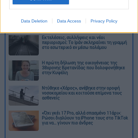
καταχώρηση
Data Deletion
Data Access
Privacy Policy
Διαβάστε ακόμη
Εκτελέσεις, συλλήψεις και νέοι
περιορισμοί: Το Ιράν σκληραίνει τη γραμμή
στο εσωτερικό εν μέσω πολέμου
Η πρώτη δήλωση της οικογένειας της
38χρονης Βρετανίδας που δολοφονήθηκε
στην Κυψέλη
Ντύθηκε «Χάρος», ανέβηκε στην οροφή
νοσοκομείου και κοιτούσε επίμονα τους
ασθενείς
«Όχι γκέι 17 Pro, αλλά σπασμένο 11άρι»:
Ρώσοι διαλύουν τα iPhone τους στο TikTok
για να... γίνουν πιο άνδρες