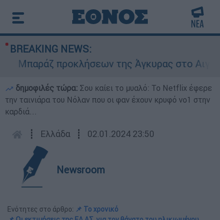
BREAKING NEWS:
Μπαράζ προκλήσεων της Άγκυρας στο Αιγαίο: Ει
δημοφιλές τώρα:
Σου καίει το μυαλό: Το Netflix έφερε
την ταινιάρα του Νόλαν που οι φαν έχουν κρυφό νο1 στην
καρδιά...
┋
Ελλάδα
┋
02.01.2024 23:50
Newsroom
Ενότητες στο άρθρο:
📌 Το χρονικό
📌 Οι εκτιμήσεις της ΕΛ.ΑΣ. για τον θάνατο του ηλικιωμένου