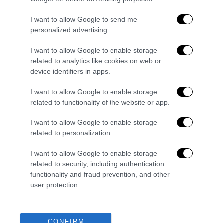
έμπειρων ανδρών της ΕΛ.ΑΣ. τα σενάρια που
εξετάζονται είναι εκείνα της αυτοχειρίας ή
I want to allow Google to send me
personalized advertising.
του ατυχήματος, καθώς διαπίστωσαν πως τα
συγκεκριμένα παντζούρια «πέφτουν» με
I want to allow Google to enable storage
ταχύτητα όταν κάποιος επιχειρήσει να τα
related to analytics like cookies on web or
κλείσει.
device identifiers in apps.
I want to allow Google to enable storage
related to functionality of the website or app.
Τα σχολιά σας δημοσιεύονται άμεσα με δική σας ευθύνη. Το
ΕΘΝΟΣ θα παρεμβαίνει και τα προσβλητικά σχόλια θα
I want to allow Google to enable storage
διαγράφονται
related to personalization.
I want to allow Google to enable storage
related to security, including authentication
functionality and fraud prevention, and other
user protection.
CONFIRM