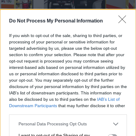
ΕΚΑΒ - ασθενοφόρο (Eurokinissi)
Do Not Process My Personal Information
If you wish to opt-out of the sale, sharing to third parties, or
Προσθέστε το ΕΘΝΟΣ στη Google
processing of your personal or sensitive information for
targeted advertising by us, please use the below opt-out
Θρίλερ επικρατεί στην
Κοζάνη
με τις
section to confirm your selection. Please note that after your
opt-out request is processed you may continue seeing
συνθήκες
θανάτου
ενός άντρας, ηλικίας
interest-based ads based on personal information utilized by
περίπου 80 ετών, ο οποίος βρέθηκε νεκρός
us or personal information disclosed to third parties prior to
το μεσημέρι της Τρίτης (2/1) εντός του
your opt-out. You may separately opt-out of the further
σπιτιού
του από τους συγγενείς του.
disclosure of your personal information by third parties on the
IAB’s list of downstream participants. This information may
Το χρονικό
also be disclosed by us to third parties on the
IAB’s List of
Downstream Participants
that may further disclose it to other
third parties.
Σύμφωνα με τις πληροφορίες του
kozanimedia.gr,
ο άτυχος άντρας διέμενε
Please note that this website/app uses one or more Google
Personal Data Processing Opt Outs
μόνος στο σπίτι του και δεν είχε δώσει
services and may gather and store information including but
not limited to your visit or usage behaviour. You may click to
I want to opt-out of the Sharing of my