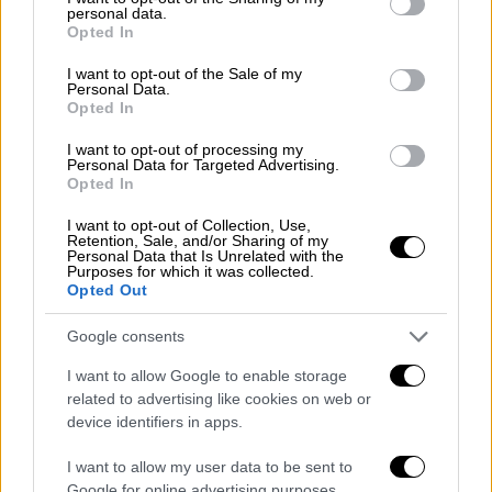
σημεία ζωής για αρκετές ώρες, κάτι που
personal data.
grant or deny consent to Google and its third-party tags to
ανησύχησε στενά συγγενικά του πρόσωπα,
Opted In
use your data for below specified purposes in below Google
που ειδοποίησαν κλειδαρά και άνοιξαν την
consent section.
I want to opt-out of the Sale of my
πόρτα της κατοικίας.
Personal Data.
Opted In
Εκεί, σοκαρισμένοι, αντίκρισαν τον
I want to opt-out of processing my
ηλικιωμένο άντρα χωρίς τις αισθήσεις του
Personal Data for Targeted Advertising.
Opted In
και με το κεφάλι του κάτω από τα
παντζούρια της μπαλκονόπορτας.
I want to opt-out of Collection, Use,
Retention, Sale, and/or Sharing of my
Personal Data that Is Unrelated with the
Οι εκτιμήσεις της ΕΛ.ΑΣ. για τον
Purposes for which it was collected.
Opted Out
θάνατο του ηλικιωμένου στην Κοζάνη
Google consents
Αμέσως ειδοποίησαν το ΕΚΑΒ και την
Αστυνομία, με τον εν λόγω άντρα να
I want to allow Google to enable storage
related to advertising like cookies on web or
φαίνεται πως ήταν νεκρός για αρκετές
device identifiers in apps.
ώρες.
I want to allow my user data to be sent to
Σύμφωνα με τις πρώτες εκτιμήσεις των
Google for online advertising purposes.