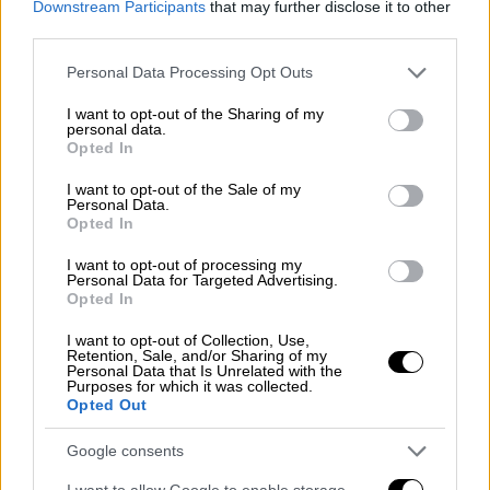
Downstream Participants
that may further disclose it to other
third parties.
Please note that this website/app uses one or more Google
Personal Data Processing Opt Outs
services and may gather and store information including but
not limited to your visit or usage behaviour. You may click to
I want to opt-out of the Sharing of my
personal data.
grant or deny consent to Google and its third-party tags to
Κοινά χαρακτηριστικά με την
Opted In
use your data for below specified purposes in below Google
εκτέλεση του «Ράμπο» στον
consent section.
I want to opt-out of the Sale of my
Personal Data.
Κορυδαλλό
Opted In
Αυτό δίνει μια κατεύθυνση στην αστυνομία
I want to opt-out of processing my
Personal Data for Targeted Advertising.
για τις έρευνες, ενώ οι
αστυνομικοί βλέπουν
Opted In
ακόμα και κοινά χαρακτηριστικά
με την
I want to opt-out of Collection, Use,
δολοφονία του «Ράμπο»,
που έγινε πριν από
Retention, Sale, and/or Sharing of my
περίπου έναν χρόνο στον
Κορυδαλλό
.
Personal Data that Is Unrelated with the
Purposes for which it was collected.
Opted Out
Μάλιστα, δεν αποκλείεται να πρόκειται για
τους
ίδιους ενοικιαζόμενους εκτελεστές
, οι
Google consents
οποίοι ξέρουν να χτυπάνε
θωρακισμένα
I want to allow Google to enable storage