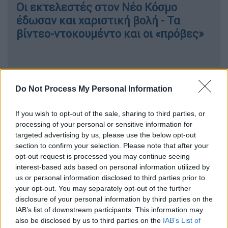
Οι εκτελεστές στον Νέο Κόσμο
έδωσαν και χαριστική βολή - Τα
βίντεο-ντοκουμέντο και οι «πρόβες»
Αυτή, πρόκειται, σύμφωνα με τις ίδιες
Do Not Process My Personal Information
αναφορές, για
εκπαίδευση που συναντάται
σε δυνάμεις ασφαλείας της
πρώην
If you wish to opt-out of the sale, sharing to third parties, or
Σοβιετικής Ένωσης
, οι οποίοι
processing of your personal or sensitive information for
εκπαιδεύονταν
να ρίχνουν και με τα δύο
targeted advertising by us, please use the below opt-out
section to confirm your selection. Please note that after your
χέρια.
opt-out request is processed you may continue seeing
interest-based ads based on personal information utilized by
us or personal information disclosed to third parties prior to
your opt-out. You may separately opt-out of the further
disclosure of your personal information by third parties on the
IAB’s list of downstream participants. This information may
also be disclosed by us to third parties on the
IAB’s List of