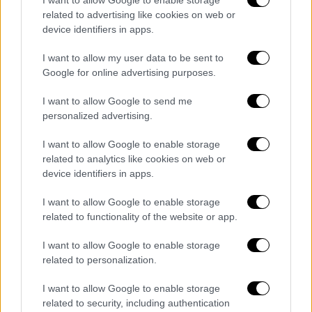
αυτοκίνητα
.
related to advertising like cookies on web or
device identifiers in apps.
Ο «Ράμπο» ή «Ταξιτζής» όπως ήταν γνωστός
είχε καταδικαστεί για τη δολοφονία του
I want to allow my user data to be sent to
Google for online advertising purposes.
οπαδού του Παναθηναϊκού το 2007, ενώ είχε
επίσης
απασχολήσει το τμήμα Εκβιαστών για
I want to allow Google to send me
πολλές υποθέσεις
. Δολοφονήθηκε από
personalized advertising.
αγνώστους που άνοιξαν πυρ με
καλάσνικοφ
,
I want to allow Google to enable storage
ενώ βρισκόταν στο όχημα με άλλο ένα άτομο
related to analytics like cookies on web or
ενώ στη συνέχεια το
τζιπ των εκτελεστών
device identifiers in apps.
βρέθηκε καμένο,
όπως και στην περίπτωση
του Βαγγέλη Ζαμπούνη.
I want to allow Google to enable storage
related to functionality of the website or app.
I want to allow Google to enable storage
related to personalization.
I want to allow Google to enable storage
related to security, including authentication