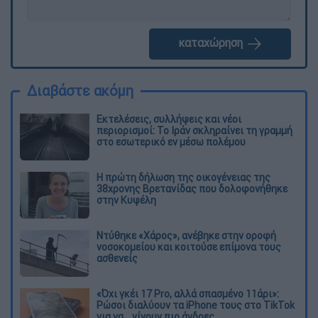
καταχώρηση
Διαβάστε ακόμη
Εκτελέσεις, συλλήψεις και νέοι
περιορισμοί: Το Ιράν σκληραίνει τη γραμμή
στο εσωτερικό εν μέσω πολέμου
Η πρώτη δήλωση της οικογένειας της
38χρονης Βρετανίδας που δολοφονήθηκε
στην Κυψέλη
Ντύθηκε «Χάρος», ανέβηκε στην οροφή
νοσοκομείου και κοιτούσε επίμονα τους
ασθενείς
«Όχι γκέι 17 Pro, αλλά σπασμένο 11άρι»:
Ρώσοι διαλύουν τα iPhone τους στο TikTok
για να... γίνουν πιο άνδρες