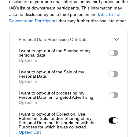
disclosure of your personal information by third parties on the
και σημαντικές υποδομές καταστράφηκαν.
IAB’s list of downstream participants. This information may
Με την προκαταβολή του
Ταμείου
also be disclosed by us to third parties on the
IAB’s List of
Downstream Participants
that may further disclose it to other
Αλληλεγγύης της ΕΕ,
βοηθάμε τη
ν Ελλάδα
να
third parties.
ανακάμψει από την καταστροφή και
αποδεικνύουμε ότι στεκόμαστε με την
Please note that this website/app uses one or more Google
Personal Data Processing Opt Outs
services and may gather and store information including but
Ελλάδα
με πλήρη αλληλεγγύη» ανέφερε
not limited to your visit or usage behaviour. You may click to
I want to opt-out of the Sharing of my
σχετικά η
Επίτροπος Συνοχής και
personal data.
grant or deny consent to Google and its third-party tags to
Opted In
Μεταρρυθμίσεων, Ελίσα Φερέιρα.
use your data for below specified purposes in below Google
consent section.
I want to opt-out of the Sale of my
Personal Data.
ΔΙΑΒΑΣΤΕ ΕΠΙΣΗΣ
Opted In
Ελλάδα
|
23.01.2024 14:18
I want to opt-out of processing my
Personal Data for Targeted Advertising.
Πρώην επικεφαλής ΕΡΓΟΣΕ: «Κανένα
Opted In
σύστημα δεν μπορεί να αποτρέψει
I want to opt-out of Collection, Use,
100% ένα σιδηροδρομικό δυστύχημα»
Retention, Sale, and/or Sharing of my
Personal Data that Is Unrelated with the
Purposes for which it was collected.
Opted Out