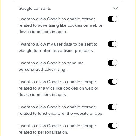
Google consents
Η
Ελλάδα
έστειλε στις 20 Νοεμβρίου αίτηση
για βοήθεια από το
Ταμείο Αλληλεγγύης
σε
I want to allow Google to enable storage
σχέση με τις ζημίες που προκλήθηκαν
related to advertising like cookies on web or
device identifiers in apps.
υπολογίζοντας μια συνολική άμεση ζημία
ύψους 2,3 δισεκατομμυρίων ευρώ και ζήτησε
I want to allow my user data to be sent to
προκαταβολή.
Google for online advertising purposes.
Η
Επιτροπή,
βάση της προκαταρκτικής
I want to allow Google to send me
αξιολόγησης κατέληξε στο συμπέρασμα ότι
personalized advertising.
πληρούνται οι προϋποθέσεις για την
I want to allow Google to enable storage
πληρωμή προκαταβολής από το
Ταμείο
related to analytics like cookies on web or
Αλληλεγγύης
. Συνεπώς, η προκαταβολή θα
device identifiers in apps.
πρέπει να ανέρχεται στο
25%
της
I want to allow Google to enable storage
προβλεπόμενης εισφοράς, η οποία ανέρχεται
related to functionality of the website or app.
σε
25,3 εκατ. ευρώ.
I want to allow Google to enable storage
related to personalization.