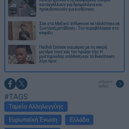
Κυνήγι χρόνου στα λεωφορεία: Οδηγοί
καταγγέλλουν για δρομολόγια και
προειδοποιούν για κινδύνους
Σοκ στο Μεξικό: Influencer εκτελέστηκε σε
ζωντανή μετάδοση - Τον πυροβόλησαν στο
κεφάλι
Παιδιά ζούσαν για μέρες με τη νεκρή
μητέρα τους και τον πρώην της: Η
μυστηριώδης υπόθεση και το livestream
λίγο πριν
επόμενο
άρθρο
#TAGS
Ταμείο Αλληλεγγύης
Ευρωπαϊκή Ένωση
Ελλάδα