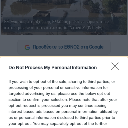
ΕΕ: Έγκριση στήριξης της Ελλάδας με 25 εκ. ευρώ για τις
καταστροφές από την κακοκαιρία “Ντάνιελ” (ΙΝΤΙΜΕ)
Προσθέστε το ΕΘΝΟΣ στη Google
Με
25 εκατομμύρια ευρώ
στηρίζει την
Do Not Process My Personal Information
Ελλάδα
η
Ευρωπαϊκή Επιτροπή
ως
προκαταβολή από το
Ταμείο Αλληλεγγύης
If you wish to opt-out of the sale, sharing to third parties, or
της για τις καταστροφές από την κακοκαιρία
processing of your personal or sensitive information for
«Ντάνιελ».
targeted advertising by us, please use the below opt-out
section to confirm your selection. Please note that after your
«Οι πλημμύρες του περασμένου έτους που
opt-out request is processed you may continue seeing
προκλήθηκαν από τον κυκλώνα
«Ντάνιελ»
interest-based ads based on personal information utilized by
us or personal information disclosed to third parties prior to
ήταν ένα τραγικό γεγονός για την Ελλάδα.
your opt-out. You may separately opt-out of the further
Άνθρωποι έχασαν τη ζωή και τα σπίτια τους