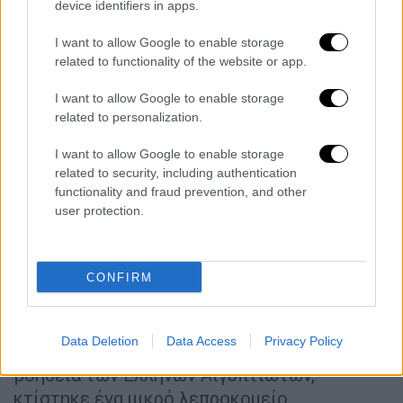
device identifiers in apps.
I want to allow Google to enable storage
related to functionality of the website or app.
video
I want to allow Google to enable storage
related to personalization.
I want to allow Google to enable storage
related to security, including authentication
functionality and fraud prevention, and other
user protection.
Το Λεπροκομείο της Λέρου
Η λέπρα εμφανίστηκε στην Λέρο στις αρχές
του
1800
και σχεδόν αφανίζοντας τον
CONFIRM
πληθυσμό της. Οι άρρωστοι, απομονωνόταν
σε ένα λεπροκομείο κοντά στην θάλασσα,
Data Deletion
Data Access
Privacy Policy
στο ρωμαϊκό φρούριο. Λίγο αργότερα με την
βοήθεια των Ελλήνων Αιγυπτιωτών,
κτίστηκε ένα μικρό λεπροκομείο,