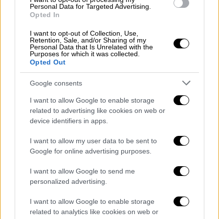
εκεί στις 13 Οκτωβρίου του 1904. Αργότερα
Personal Data for Targeted Advertising.
δέχτηκε ασθενείς ακόμα και από άλλες
Opted In
χώρες και χαρακτηρίστηκε σαν Διεθνές
I want to opt-out of Collection, Use,
Λεπροκομείο.
Retention, Sale, and/or Sharing of my
Personal Data that Is Unrelated with the
Purposes for which it was collected.
Κατά την πενταετία 1930-1935 ξεκίνησε η
Opted Out
μεταφορά και εγκατάσταση τον ασθενών στο
Νοσοκομείο Λοιμωδών Νόσων στην περιοχή
Google consents
του Δήμου Αγίας Βαρβάρας σε ειδικά
I want to allow Google to enable storage
διαμορφωμένους και σχετικά
related to advertising like cookies on web or
device identifiers in apps.
απομακρυσμένους χώρους. Τελικά, το 1957
έκλεισε ιαθέντων των λεπρών με τη χρήση
I want to allow my user data to be sent to
αντιβιοτικών φαρμάκων.
Google for online advertising purposes.
Σήμερα η Σπιναλόγκα είναι ένας χώρος
I want to allow Google to send me
ιστορικής μνήμης.
personalized advertising.
I want to allow Google to enable storage
related to analytics like cookies on web or