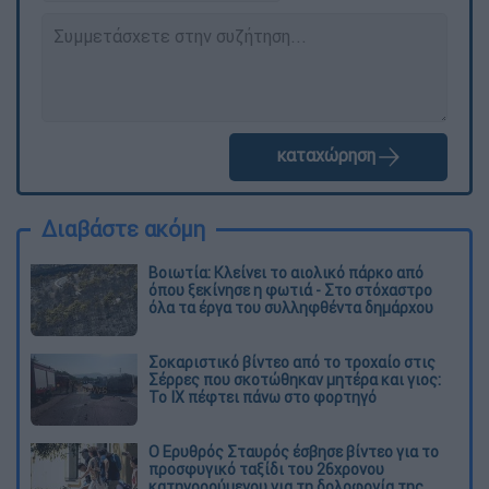
καταχώρηση
Διαβάστε ακόμη
Βοιωτία: Κλείνει το αιολικό πάρκο από
όπου ξεκίνησε η φωτιά - Στο στόχαστρο
όλα τα έργα του συλληφθέντα δημάρχου
Σοκαριστικό βίντεο από το τροχαίο στις
Σέρρες που σκοτώθηκαν μητέρα και γιος:
Το ΙΧ πέφτει πάνω στο φορτηγό
Ο Ερυθρός Σταυρός έσβησε βίντεο για το
προσφυγικό ταξίδι του 26χρονου
κατηγορούμενου για τη δολοφονία της