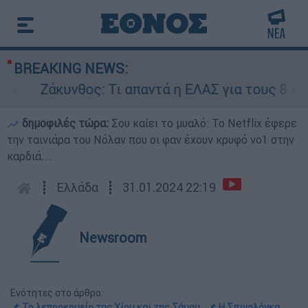
BREAKING NEWS:
Ζάκυνθος: Τι απαντά η ΕΛΑΣ για τους 8 βιασμού
δημοφιλές τώρα:
Σου καίει το μυαλό: Το Netflix έφερε
την ταινιάρα του Νόλαν που οι φαν έχουν κρυφό νο1 στην
καρδιά...
┋
Ελλάδα
┋
31.01.2024 22:19
Newsroom
Ενότητες στο άρθρο:
📌 Το λεπροκομείο της Χίου και της Σάμου
📌 Η Σπιναλόγκα