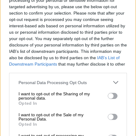
processing of your personal or sensitive information for
στο Νοσοκομείο Λοιμωδών της Αθήνας
targeted advertising by us, please use the below opt-out
"Αγία Βαρβάρα".
section to confirm your selection. Please note that after your
opt-out request is processed you may continue seeing
interest-based ads based on personal information utilized by
us or personal information disclosed to third parties prior to
your opt-out. You may separately opt-out of the further
disclosure of your personal information by third parties on the
IAB’s list of downstream participants. This information may
video
also be disclosed by us to third parties on the
IAB’s List of
Downstream Participants
that may further disclose it to other
third parties.
Please note that this website/app uses one or more Google
Personal Data Processing Opt Outs
services and may gather and store information including but
not limited to your visit or usage behaviour. You may click to
I want to opt-out of the Sharing of my
Η Σπιναλόγκα
personal data.
grant or deny consent to Google and its third-party tags to
Opted In
use your data for below specified purposes in below Google
Το λεπροκομείο στη
Σπιναλόγκα
στην
Κρήτη
consent section.
I want to opt-out of the Sale of my
Personal Data.
ξεκίνησε να λειτουργεί στις 11 Νοεμβρίου
Opted In
1903 αλλά οι πρώτοι λεπροί εγκαταστάθηκαν
I want to opt-out of processing my