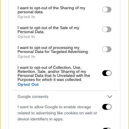
services and may gather and store information including but
εξετάζεται
σοβαρά
το
σενάριο
να είναι
not limited to your visit or usage behaviour. You may click to
I want to opt-out of the Sharing of my
πιθανότατα μέλη της «
Οργάνωσης
personal data.
grant or deny consent to Google and its third-party tags to
Opted In
Επαναστατικής
Αυτοάμυνας
», η οποία
use your data for below specified purposes in below Google
πρωτοεμφανίστηκε τον Ιούλιο του 2014,
consent section.
I want to opt-out of the Sale of my
Personal Data.
αναλαμβάνοντας την ευθύνη για την επίθεση
Opted In
με Καλάσνικοφ έξω από τα γραφεία του
I want to opt-out of processing my
ΠΑΣΟΚ, παραμονή των Ευρωεκλογών.
Personal Data for Targeted Advertising.
Opted In
Η δράση της «Επαναστατικής
I want to opt-out of Collection, Use,
Αυτοάμυνας»
Retention, Sale, and/or Sharing of my
Personal Data that Is Unrelated with the
Purposes for which it was collected.
Το επόμενο χτύπημα ήταν
31 Αυγούστου
Opted Out
2016
όταν επιτέθηκαν και πάλι με
Καλάσνικοφ αυτή τη φορά εναντίον της
Google consents
πρεσβείας του Μεξικού σε κτήριο στην
I want to allow Google to enable storage
πλατεία Κολωνακίου και στις 10 Νοεμβρίου
related to advertising like cookies on web or
του ίδιου έτους πέταξαν χειροβομβίδα
device identifiers in apps.
εναντίον της Γαλλικής Πρεσβείας στη