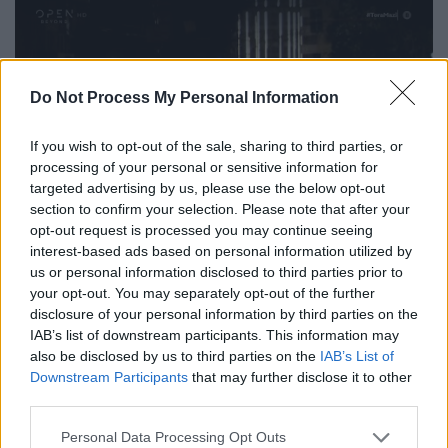
Do Not Process My Personal Information
video
If you wish to opt-out of the sale, sharing to third parties, or
processing of your personal or sensitive information for
targeted advertising by us, please use the below opt-out
section to confirm your selection. Please note that after your
opt-out request is processed you may continue seeing
interest-based ads based on personal information utilized by
Την ευθύνη ανέλαβε η «Επαναστατική
us or personal information disclosed to third parties prior to
Ταξική Αυτοάμυνα»
your opt-out. You may separately opt-out of the further
disclosure of your personal information by third parties on the
Την ευθύνη στο τηλεφώνημα προς τα
ΜΜΕ
IAB’s list of downstream participants. This information may
ανέλαβε η πρωτοεμφανιζόμενη
also be disclosed by us to third parties on the
IAB’s List of
Downstream Participants
that may further disclose it to other
«Επαναστατική Ταξική Αυτοάμυνα»
, πίσω από
third parties.
την οποία, όπως σχολιάζουν αστυνομικοί
Please note that this website/app uses one or more Google
της Αντιτρομοκρατικής στο
ethnos.gr
Personal Data Processing Opt Outs