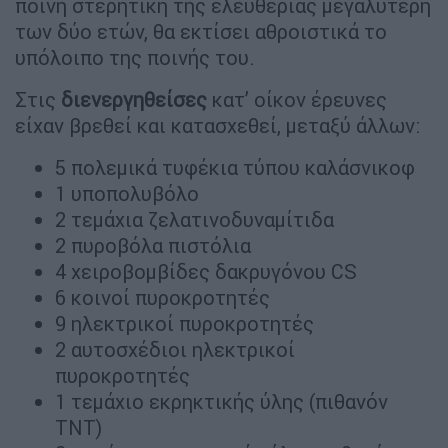
ποινή στερητική της ελευθερίας μεγαλύτερη
των δύο ετών, θα εκτίσει αθροιστικά το
υπόλοιπο της ποινής του.
Στις
διενεργηθείσες
κατ’ οίκον έρευνες
είχαν βρεθεί και κατασχεθεί, μεταξύ άλλων:
5 πολεμικά τυφέκια τύπου καλάσνικοφ
1 υποπολυβόλο
2 τεμάχια ζελατινοδυναμίτιδα
2 πυροβόλα πιστόλια
4 χειροβομβίδες δακρυγόνου CS
6 κοινοί πυροκροτητές
9 ηλεκτρικοί πυροκροτητές
2 αυτοσχέδιοι ηλεκτρικοί
πυροκροτητές
1 τεμάχιο εκρηκτικής ύλης (πιθανόν
TNT)