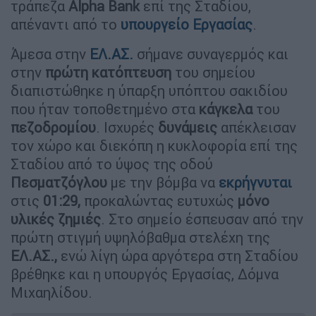
τράπεζα
Alpha
Bank
επί της Σταδίου,
απέναντι από το
υπουργείο Εργασίας
.
Άμεσα στην
ΕΛ.ΑΣ.
σήμανε συναγερμός και
στην
πρώτη κατόπτευση
του σημείου
διαπιστώθηκε η ύπαρξη υπόπτου σακιδίου
που ήταν τοποθετημένο στα
κάγκελα
του
πεζοδρομίου
. Ισχυρές
δυνάμεις
απέκλεισαν
τον χώρο και διεκόπη η κυκλοφορία επί της
Σταδίου από το ύψος της οδού
Πεσματζόγλου
με την βόμβα να
εκρήγνυται
στις
01:29,
προκαλώντας ευτυχώς
μόνο
υλικές
ζημιές
. Στο σημείο έσπευσαν από την
πρώτη στιγμή υψηλόβαθμα στελέχη της
ΕΛ.ΑΣ.,
ενώ λίγη ώρα αργότερα στη Σταδίου
βρέθηκε και η υπουργός Εργασίας, Δόμνα
Μιχαηλίδου.