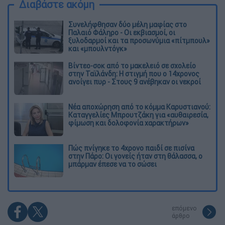
Διαβάστε ακόμη
Συνελήφθησαν δύο μέλη μαφίας στο
Παλαιό Φάληρο - Οι εκβιασμοί, οι
ξυλοδαρμοί και τα προσωνύμια «πίτμπουλ»
και «μπουλντόγκ»
Βίντεο-σοκ από το μακελειό σε σχολείο
στην Ταϊλάνδη: Η στιγμή που ο 14χρονος
ανοίγει πυρ - Στους 9 ανέβηκαν οι νεκροί
Νέα αποχώρηση από το κόμμα Καρυστιανού:
Καταγγελίες Μπρουτζάκη για «αυθαιρεσία,
φίμωση και δολοφονία χαρακτήρων»
Πώς πνίγηκε το 4χρονο παιδί σε πισίνα
στην Πάρο: Οι γονείς ήταν στη θάλασσα, ο
μπάρμαν έπεσε να το σώσει
επόμενο
άρθρο