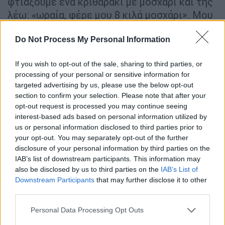
φτιάξουμε ένα κριθαράκι με μοσχάρι και της
λέω: «ωραία, φέρε μου 8 κιλά μοσχάρι». Μου
όρμισαν, ένας ξένος που έχει μέσα,
Ρουμάνος, αυτός, η άλλη ξανθιά και η αδελφή
Do Not Process My Personal Information
του, ποιος θα προλάβει να τα πρωτοπάρει.
If you wish to opt-out of the sale, sharing to third parties, or
»Μπροστά στον κόσμο, τόσο θράσος. Το
processing of your personal or sensitive information for
targeted advertising by us, please use the below opt-out
σπίτι της μάνας του από κάτω, πριν
section to confirm your selection. Please note that after your
προλάβουν να το αδειάσουν
εκεί πήγαινε
opt-out request is processed you may continue seeing
όλα τα καλύτερα
πράγματα, λάδια, πρέπει να
interest-based ads based on personal information utilized by
είχε πάνω από 50 τενεκέδες λάδι».
us or personal information disclosed to third parties prior to
your opt-out. You may separately opt-out of the further
disclosure of your personal information by third parties on the
IAB’s list of downstream participants. This information may
also be disclosed by us to third parties on the
IAB’s List of
Downstream Participants
that may further disclose it to other
third parties.
Please note that this website/app uses one or more Google
Personal Data Processing Opt Outs
services and may gather and store information including but