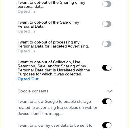
not limited to your visit or usage behaviour. You may click to
I want to opt-out of the Sharing of my
personal data.
grant or deny consent to Google and its third-party tags to
Opted In
use your data for below specified purposes in below Google
consent section.
I want to opt-out of the Sale of my
Personal Data.
Ζητούσε συνδρομή και από τα μέλη -
Opted In
Τα ποσά
I want to opt-out of processing my
Personal Data for Targeted Advertising.
Πάντως, ο ιδρυτής της κοινωνικής κουζίνας
Opted In
φαίνεται πως ζητούσε ετήσια συνδρομή η
I want to opt-out of Collection, Use,
οποία αυξήθηκε.
«Φέτος ξεκινάμε ένα μήνα
Retention, Sale, and/or Sharing of my
Personal Data that Is Unrelated with the
νωρίτερα για να προλάβουμε αυτό που
Purposes for which it was collected.
έρχεται τον χειμώνα. Έτσι λοιπόν, όποιος
Opted Out
μπορεί συμμετέχει με 10 ευρώ αντί για 5»,
Google consents
ενημέρωνε στη σχετική ανάρτησή του τον
Σεπτέμβριο του 2022.
I want to allow Google to enable storage
related to advertising like cookies on web or
Μάλιστα, σε άλλες αναρτήσεις ο
device identifiers in apps.
Κωνσταντίνος Πολυχρονόπουλος
I want to allow my user data to be sent to
ενημέρωνε τους εθελοντές της κοινωνικής