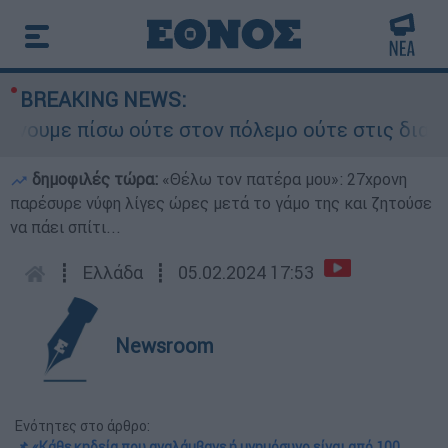
BREAKING NEWS:
ε πίσω ούτε στον πόλεμο ούτε στις διαπραγματεύ
δημοφιλές τώρα:
«Θέλω τον πατέρα μου»: 27χρονη
παρέσυρε νύφη λίγες ώρες μετά το γάμο της και ζητούσε
να πάει σπίτι...
┋
Ελλάδα
┋
05.02.2024 17:53
Newsroom
Ενότητες στο άρθρο:
📌 «Κάθε κηδεία που αναλάμβανε ή μνημόσυνο είναι από 100