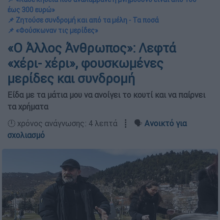
έως 300 ευρώ»
📌 Ζητούσε συνδρομή και από τα μέλη - Τα ποσά
📌 «Φούσκωναν τις μερίδες»
«Ο Άλλος Άνθρωπος»: Λεφτά
«χέρι- χέρι», φουσκωμένες
μερίδες και συνδρομή
Είδα με τα μάτια μου να ανοίγει το κουτί και να παίρνει
τα χρήματα
🕛 χρόνος ανάγνωσης: 4 λεπτά ┋ 🗣️
Ανοικτό για
σχολιασμό