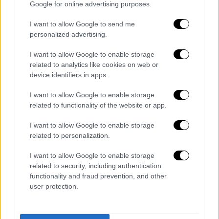
Google for online advertising purposes.
κουζίνας πόσα χρήματα είχαν μαζευτεί. «442
5ευρα δηλαδή 2.210 ευρώ έχουν μπει για την
I want to allow Google to send me
personalized advertising.
ετήσια συνδρομή των 5 ευρώ από 5
Νοεμβρίου έως 15 Δεκεμβρίου», έγραψε
I want to allow Google to enable storage
χαρακτηριστικά τον Νοέμβριο του 2021.
related to analytics like cookies on web or
device identifiers in apps.
I want to allow Google to enable storage
related to functionality of the website or app.
I want to allow Google to enable storage
related to personalization.
I want to allow Google to enable storage
related to security, including authentication
functionality and fraud prevention, and other
user protection.
«Φούσκωναν τις μερίδες»