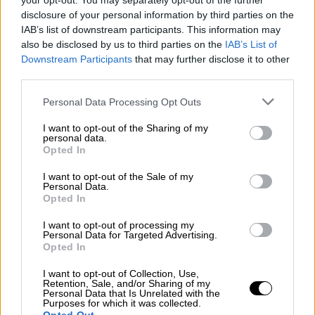
your opt-out. You may separately opt-out of the further
Μάλιστα, τη μία φορά πληκτρολόγησε ένα
disclosure of your personal information by third parties on the
επιπλέον ψηφίο, προφανώς κατά λάθος.
IAB’s list of downstream participants. This information may
also be disclosed by us to third parties on the
IAB’s List of
Downstream Participants
that may further disclose it to other
ΔΙΑΒΑΣΤΕ ΕΠΙΣΗΣ
third parties.
Ελλάδα
|
09.02.2024 16:21
Please note that this website/app uses one or more Google
Personal Data Processing Opt Outs
Ορίστηκε η 15μελής επιτροπή των
services and may gather and store information including but
not limited to your visit or usage behaviour. You may click to
I want to opt-out of the Sharing of my
αγροτών που θα συναντήσει τον
personal data.
grant or deny consent to Google and its third-party tags to
Μητσοτάκη την Τρίτη
Opted In
use your data for below specified purposes in below Google
consent section.
I want to opt-out of the Sale of my
Personal Data.
Ελλάδα
|
09.02.2024 08:55
Opted In
«Βοήθεια, με σκοτώνουν»: Τα
I want to opt-out of processing my
τελευταία λόγια του Γιαλιά - Πού
Personal Data for Targeted Advertising.
στρέφονται οι έρευνες
Opted In
I want to opt-out of Collection, Use,
Retention, Sale, and/or Sharing of my
Personal Data that Is Unrelated with the
Purposes for which it was collected.