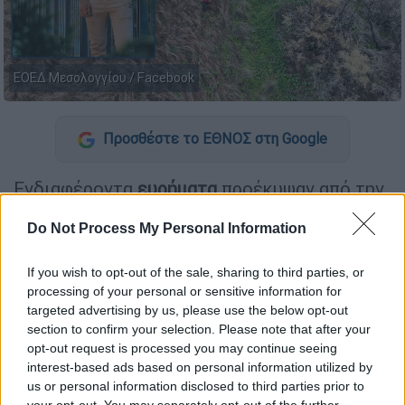
ΕΟΕΔ Μεσολογγίου / Facebook
Προσθέστε το ΕΘΝΟΣ στη Google
Ενδιαφέροντα
ευρήματα
προέκυψαν από την
άρση του τηλεφωνικού απορρήτου
στα
Do Not Process My Personal Information
κινητά
του
Μπάμπη
και του βασικού
κατηγορούμενου για τη
δολοφονία
του, του
If you wish to opt-out of the sale, sharing to third parties, or
50χρονου κρεοπώλη
.
processing of your personal or sensitive information for
targeted advertising by us, please use the below opt-out
Σύμφωνα με το ρεπορτάζ του Star, μ
ία μέρα
section to confirm your selection. Please note that after your
μετά την εξαφάνισή του 31χρονου
ο
opt-out request is processed you may continue seeing
κρεοπώλης
κάλεσε τρεις φορές
, από τις
interest-based ads based on personal information utilized by
us or personal information disclosed to third parties prior to
15:30 έως τις 15:40
το νούμερο του Μπάμπη.