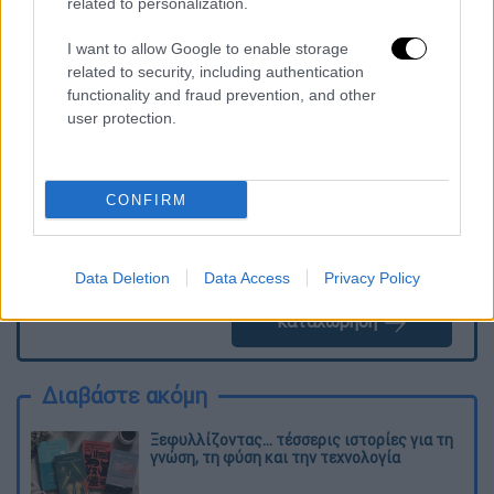
related to personalization.
I want to allow Google to enable storage
Τα σχολιά σας δημοσιεύονται άμεσα με δική σας ευθύνη. Το
related to security, including authentication
ΕΘΝΟΣ θα παρεμβαίνει και τα προσβλητικά σχόλια θα
functionality and fraud prevention, and other
διαγράφονται
user protection.
CONFIRM
Data Deletion
Data Access
Privacy Policy
καταχώρηση
Διαβάστε ακόμη
Ξεφυλλίζοντας... τέσσερις ιστορίες για τη
γνώση, τη φύση και την τεχνολογία