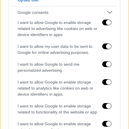
Εμπλέκεται ο κρεοπώλης σε
Opted Out
κύκλωμα αρχαιοκαπηλίας;
Google consents
Την ίδια ώρα, οι Αρχές ανέκτησαν
μηνύματα
I want to allow Google to enable storage
που είχαν διαγραφεί από το κινητό του
related to advertising like cookies on web or
device identifiers in apps.
κρεοπώλη
και παραπέμπουν σε
αρχαιοκαπηλία
.
I want to allow my user data to be sent to
Google for online advertising purposes.
Ο κρεοπώλης είχε επικοινωνήσει με
έξι
άτομα
, με τα οποία μιλούσε για
I want to allow Google to send me
λαθρανασκαφές, παράνομα ευρήματα
και
personalized advertising.
τρόπους πώλησης αρχαίων αντικειμένων.
I want to allow Google to enable storage
related to analytics like cookies on web or
Τα πρόσωπα αυτά με τα οποία είχε
device identifiers in apps.
συνομιλίες ο κρεοπώλης θ
α κληθούν για
κατάθεση
και είναι δεδομένο ότι τα κινητά
I want to allow Google to enable storage
related to functionality of the website or app.
τους θα κατασχεθούν για περαιτέρω
έρευνες.
I want to allow Google to enable storage