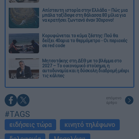
Απίστευτη ιστορία στην Ελλάδα – Πώς μια
μπάλα ταξίδεψε στη θάλασσα 80 μίλια για
να κρατήσει ζωντανό έναν 30χρονο!
Κορυφώνεται το κύμα ζέστης: Πού θα
δείξει 40αρια το θερμόμετρο - Οι περιοχές
σε red code
Μητσοτάκης στη ΔΕΘ με το βλέμμα στο
2027 – Το οικονομικό στοίχημα, η
αυτοδυναμία και η δύσκολη διαδρομή μέχρι
τις κάλπες
επόμενο
άρθρο
#TAGS
ειδήσεις τώρα
κινητό τηλέφωνο
δολοφονία
Μεσολόγγι