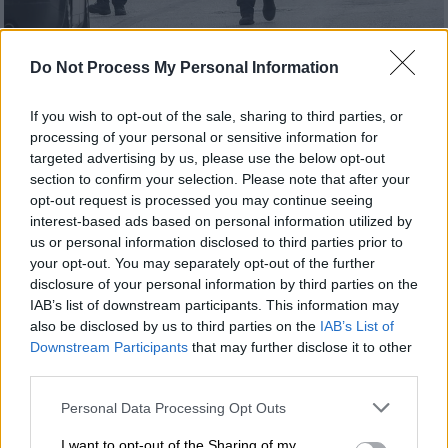
Do Not Process My Personal Information
Προσθέστε το ΕΘΝΟΣ στη Google
If you wish to opt-out of the sale, sharing to third parties, or
processing of your personal or sensitive information for
Ελεύθεροι χωρίς περιοριστικούς όρους
targeted advertising by us, please use the below opt-out
section to confirm your selection. Please note that after your
αφέθηκαν με απόφαση του αρμόδιου
opt-out request is processed you may continue seeing
εισαγγελέα του
ναυτοδικείου
οι δυο
interest-based ads based on personal information utilized by
συλληφθέντες
, μέλη της
Μονάδας
us or personal information disclosed to third parties prior to
Υποβρύχιων Καταστροφών
του
Πολεμικού
your opt-out. You may separately opt-out of the further
disclosure of your personal information by third parties on the
Ναυτικού
.
IAB’s list of downstream participants. This information may
also be disclosed by us to third parties on the
IAB’s List of
Τι δήλωσε ο συνήγορος των δυο
Downstream Participants
that may further disclose it to other
κατηγορουμένων
third parties.
Σε δήλωσή του ο συνήγορος των δυο
Please note that this website/app uses one or more Google
Personal Data Processing Opt Outs
services and may gather and store information including but
κατηγορουμένων ανέφερε: «
Μια
not limited to your visit or usage behaviour. You may click to
I want to opt-out of the Sharing of my