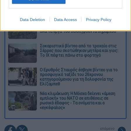
Διαβάστε ακόμη
Data Deletion
Data Access
Privacy Policy
Βοιωτία: Κλείνει το αιολικό πάρκο από
όπου ξεκίνησε η φωτιά - Στο στόχαστρο
όλα τα έργα του συλληφθέντα δημάρχου
Σοκαριστικό βίντεο από το τροχαίο στις
Σέρρες που σκοτώθηκαν μητέρα και γιος:
Το ΙΧ πέφτει πάνω στο φορτηγό
Ο Ερυθρός Σταυρός έσβησε βίντεο για το
προσφυγικό ταξίδι του 26χρονου
κατηγορούμενου για τη δολοφονία της
Ελίζαμπεθ
Νέα κλιμάκωση: Η Μόσχα δείχνει «άμεση
εμπλοκή» του ΝΑΤΟ σε επιθέσεις σε
ρωσικό έδαφος - Τα ονόματα και ο
«εγκέφαλος»
επόμενο