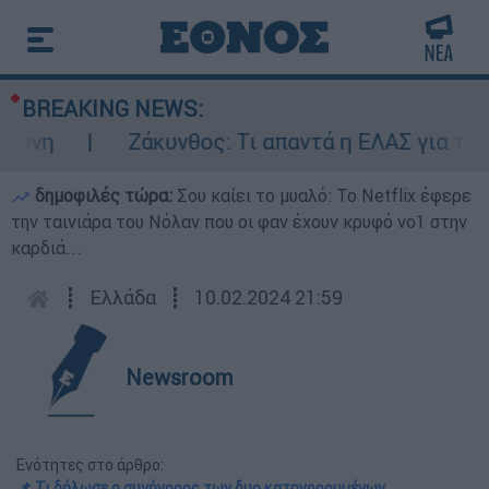
BREAKING NEWS:
νη
Ζάκυνθος: Τι απαντά η ΕΛΑΣ για τους 
δημοφιλές τώρα:
Σου καίει το μυαλό: Το Netflix έφερε
την ταινιάρα του Νόλαν που οι φαν έχουν κρυφό νο1 στην
καρδιά...
┋
Ελλάδα
┋
10.02.2024 21:59
Newsroom
Ενότητες στο άρθρο:
📌 Τι δήλωσε ο συνήγορος των δυο κατηγορουμένων