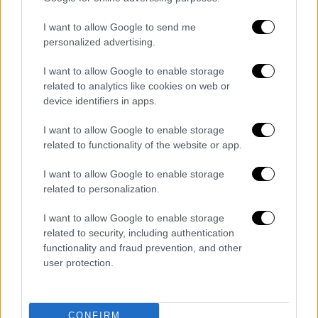
τους».
I want to allow Google to send me
Οι κατηγορούμενοι αντιμετωπίζουν
personalized advertising.
πλημμεληματικές κατηγορίες και θα
διενεργηθεί περαιτέρω έρευνα.
I want to allow Google to enable storage
related to analytics like cookies on web or
device identifiers in apps.
Τα σχολιά σας δημοσιεύονται άμεσα με δική σας ευθύνη. Το
I want to allow Google to enable storage
ΕΘΝΟΣ θα παρεμβαίνει και τα προσβλητικά σχόλια θα
related to functionality of the website or app.
διαγράφονται
I want to allow Google to enable storage
related to personalization.
I want to allow Google to enable storage
related to security, including authentication
functionality and fraud prevention, and other
user protection.
καταχώρηση
CONFIRM