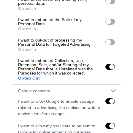
«πολυδιαφημισμένη δικογραφία» ακόμη
personal data.
grant or deny consent to Google and its third-party tags to
Opted In
αποδείχθηκε «άνθρακες»
, καθώς αμφότεροι
use your data for below specified purposes in below Google
οι εντολείς μου
μάχιμα στελέχη
της πλέον
consent section.
I want to opt-out of the Sale of my
Personal Data.
επίλεκτης μονάδας του Ελληνικού Ναυτικού
Opted In
αφέθησαν ελεύθεροι σήμερα από την
εισαγγελία Ναυτοδικείου Πειραιώς επειδή
I want to opt-out of processing my
Personal Data for Targeted Advertising.
αποδείχτηκε ότι
ουδεμία σχέση είχαν με τον
Opted In
έτερο συλληφθέντα
όπως επίσης ουδεμία
I want to opt-out of Collection, Use,
επικοινωνία είχαν με αυτόν. Ως εκ τούτου
Retention, Sale, and/or Sharing of my
Personal Data that Is Unrelated with the
όλα τα σημερινά δημοσιεύματα περί δήθεν
Purposes for which it was collected.
Opted Out
«συνεργασίας» ποινικών - τρομοκρατών
«επικείμενου μεγάλου χτυπήματος, κ.λπ.»
Google consents
αποτελούν φαντασιοπληξίες και
κακά
I want to allow Google to enable storage
σενάρια αποτυχημένων σκηνοθετών
.
related to advertising like cookies on web or
Ευτυχώς, που λειτουργοί της Δικαιοσύνης
device identifiers in apps.
δεν αφήνουν τους αποτυχημένους
σκηνοθέτες να υπαγορεύουν τις αποφάσεις
I want to allow my user data to be sent to
Google for online advertising purposes.