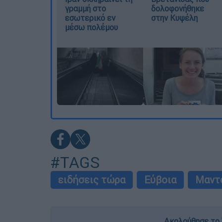
γραμμή στο
δολοφονήθηκε
εσωτερικό εν
στην Κυψέλη
μέσω πολέμου
#TAGS
ειδήσεις τώρα
Εύβοια
Μαντ
Ακολούθησε το 