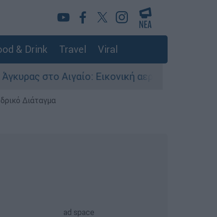
od & Drink
Travel
Viral
ο Αιγαίο: Εικονική αερομαχία ανάμεσα σε ελλην
εδρικό Διάταγμα