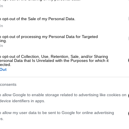
In
o opt-out of the Sale of my Personal Data.
υο
In
μοι ξερίζωσαν δέντρα και έριξαν κλαριά και
to opt-out of processing my Personal Data for Targeted
ing.
In
οσβεστικό κλιμάκιο Μαντουδίου που σε
o opt-out of Collection, Use, Retention, Sale, and/or Sharing
ersonal Data that Is Unrelated with the Purposes for which it
ικών Δυνάμεων Δασοπροστασίας & Διάσωσης
lected.
Out
έση Δερβένι ώστε να απομακρύνουν από το
ορμούς πλατάνων.
consents
o allow Google to enable storage related to advertising like cookies on
evice identifiers in apps.
o allow my user data to be sent to Google for online advertising
s.