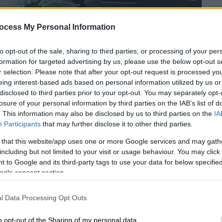
ocess My Personal Information
to opt-out of the sale, sharing to third parties, or processing of your per
formation for targeted advertising by us, please use the below opt-out s
r selection. Please note that after your opt-out request is processed y
eing interest-based ads based on personal information utilized by us or
disclosed to third parties prior to your opt-out. You may separately opt-
 το ΕΘΝΟΣ στη Google
losure of your personal information by third parties on the IAB’s list of
. This information may also be disclosed by us to third parties on the
IA
βοια
από τους ισχυρούς
ανέμους
, οι οποίοι
Participants
that may further disclose it to other third parties.
 that this website/app uses one or more Google services and may gath
including but not limited to your visit or usage behaviour. You may click 
 to Google and its third-party tags to use your data for below specifi
ogle consent section.
οίησε σεξουαλικά παιδί ΑμεΑ - Πώς
l Data Processing Opt Outs
o opt-out of the Sharing of my personal data.