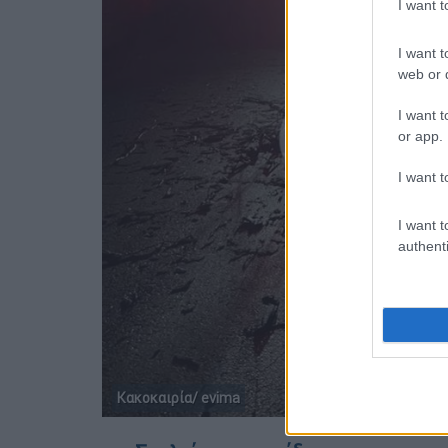
I want 
I want t
web or d
I want t
or app.
I want t
I want t
authenti
Κακοκαιρία/ evima