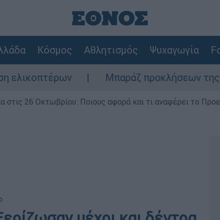
λλάδα
Κόσμος
Αθλητισμός
Ψυχαγωγία
Fo
πτέρων
Μπαράζ προκλήσεων της Άγκυρας στ
ία στις 26 Οκτωβρίου: Ποιους αφορά και τι αναφέρει το Προ
ο
 ξερίζωσαν μέχρι και δέντρα