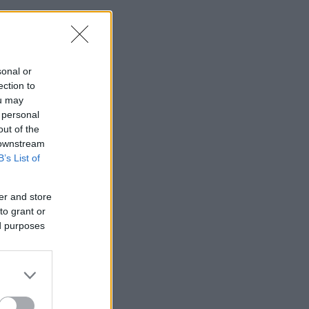
sonal or
ection to
ou may
 personal
out of the
 downstream
B’s List of
er and store
to grant or
ed purposes