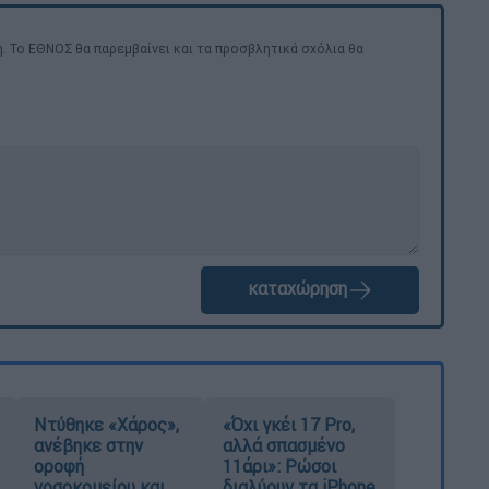
. Το ΕΘΝΟΣ θα παρεμβαίνει και τα προσβλητικά σχόλια θα
καταχώρηση
Ντύθηκε «Χάρος»,
«Όχι γκέι 17 Pro,
ανέβηκε στην
αλλά σπασμένο
οροφή
11άρι»: Ρώσοι
νοσοκομείου και
διαλύουν τα iPhone