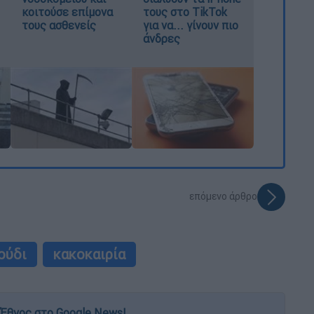
κοιτούσε επίμονα
τους στο TikTok
τους ασθενείς
για να... γίνουν πιο
άνδρες
επόμενο άρθρο
ούδι
κακοκαιρία
Έθνος στο Google News!