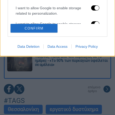
Εκείνος που άλλαξε την πορεία της
Ιστορίας!
I want to allow Google to enable storage
related to personalization.
Ελισάβετ Κωνσταντινίδου στο ethnos.gr:
«Κάθε πόλεμος είναι ένας εμφύλιος, όλοι
είμαστε αδέλφια»
I want to allow Google to enable storage
CONFIRM
related to security, including authentication
functionality and fraud prevention, and other
Στον εισαγγελέα ο ιδιοκτήτης του beach
bar για τον θάνατο του 4χρονου στην Πάρο -
user protection.
Στο «μικροσκόπιο» ο ρόλος του
Data Deletion
Data Access
Privacy Policy
ναυαγοσώστη
Τουρνάς: Πάνω από 400 πυρκαγιές σε 10
ημέρες - «Το 90% των πυρκαγιών οφείλεται
σε αμέλεια»
επόμενο
άρθρο
#TAGS
Θεσσαλονίκη
εργατικό δυστύχημα