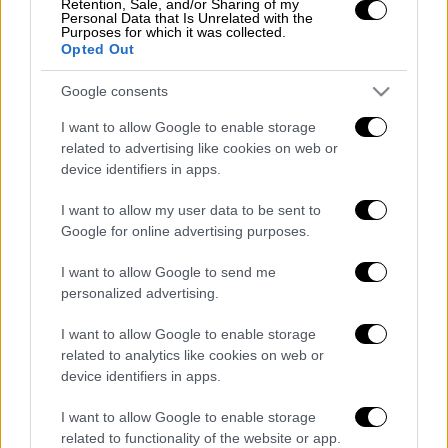
Retention, Sale, and/or Sharing of my
Personal Data that Is Unrelated with the
Purposes for which it was collected.
Opted Out
Τα σχολιά σας δημοσιεύονται άμεσα με δική σας ευθύνη. Το
Google consents
ΕΘΝΟΣ θα παρεμβαίνει και τα προσβλητικά σχόλια θα
διαγράφονται
I want to allow Google to enable storage
related to advertising like cookies on web or
device identifiers in apps.
I want to allow my user data to be sent to
Google for online advertising purposes.
I want to allow Google to send me
personalized advertising.
καταχώρηση
I want to allow Google to enable storage
related to analytics like cookies on web or
device identifiers in apps.
Διαβάστε ακόμη
I want to allow Google to enable storage
O στρατηγός ήταν σχιζοφρενής, εμμονικός,
related to functionality of the website or app.
πλησίαζε τα 75 όταν τον αντάμωσε η δόξα –