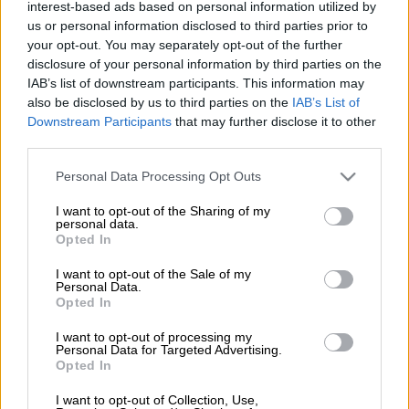
interest-based ads based on personal information utilized by
us or personal information disclosed to third parties prior to
your opt-out. You may separately opt-out of the further
Προσθέστε το ΕΘΝΟΣ στη Google
disclosure of your personal information by third parties on the
IAB’s list of downstream participants. This information may
Ένας 60χρονος έχασε τη ζωή του
, σε
also be disclosed by us to third parties on the
IAB’s List of
εργατικό δυστύχημα
που σημειώθηκε πριν
Downstream Participants
that may further disclose it to other
third parties.
από λίγη ώρα στη δυτική Θεσσαλονίκη και
πιο συγκεκριμένα στην περιοχή των
Please note that this website/app uses one or more Google
Personal Data Processing Opt Outs
Διαβατών.
services and may gather and store information including but
not limited to your visit or usage behaviour. You may click to
I want to opt-out of the Sharing of my
personal data.
Έπεσε από μεγάλο ύψος
grant or deny consent to Google and its third-party tags to
Opted In
use your data for below specified purposes in below Google
consent section.
Σύμφωνα με τις μέχρι στιγμής πληροφορίες,
I want to opt-out of the Sale of my
Personal Data.
ο 60χρονος
έπεσε από μεγάλο ύψος
κατά τη
Opted In
διάρκεια εργασιών που εκτελούσε στη
I want to opt-out of processing my
δυτική
Θεσσαλονίκη
.
Personal Data for Targeted Advertising.
Opted In
Ασθενοφόρο παρέλαβε τον άντρα, ο οποίος,
I want to opt-out of Collection, Use,
όμως, είχε φύγει ήδη από τη ζωή.