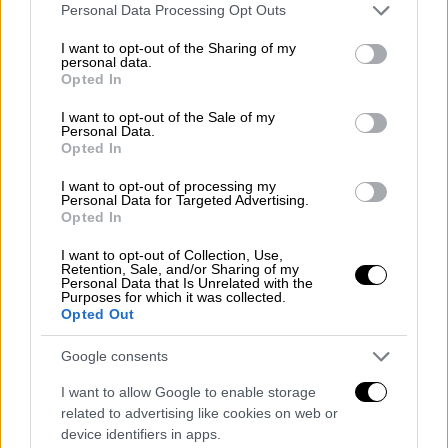
Please note that this website/app uses one or more Google
Personal Data Processing Opt Outs
«Έσπασε» τη σιωπή της η σύζυγος
services and may gather and store information including but
του παλαιοχριστιανού - Άγνωστο πού
not limited to your visit or usage behaviour. You may click to
I want to opt-out of the Sharing of my
personal data.
βρίσκεται η ίδια και τα παιδιά τους
grant or deny consent to Google and its third-party tags to
Opted In
use your data for below specified purposes in below Google
consent section.
I want to opt-out of the Sale of my
Personal Data.
Opted In
Την ίδια ώρα, σε εξέλιξη βρίσκονται οι
I want to opt-out of processing my
έρευνες των Αρχών για τον εντοπισμό των
Personal Data for Targeted Advertising.
ανήλικων παιδιών της οικογένειας. Έχουν
Opted In
ελεγχθεί τόσο συγγενικά σπίτια όσο και η
I want to opt-out of Collection, Use,
περιοχή γύρω από την
Ορεινή Κορινθία
.
Retention, Sale, and/or Sharing of my
Personal Data that Is Unrelated with the
Purposes for which it was collected.
Opted Out
Google consents
I want to allow Google to enable storage
related to advertising like cookies on web or
device identifiers in apps.