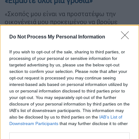
«Είμαστε όλοι μία γροθιά»
«Σκοπός μου είναι να προστατέψω την
οικογένειά μου προκειμένου να βρούμε
εμείς και τα παιδιά την ηρεμία μας. Δεν
Do Not Process My Personal Information
έχουμε κάνει κάτι παράνομο και δεν έχουμε
προβεί ποτέ σε κάποια πράξη σε βάρος
If you wish to opt-out of the sale, sharing to third parties, or
κανενός. Δεν κάναμε ποτέ μας τίποτα
processing of your personal or sensitive information for
μεμπτό.
Είμαστε όλοι μία γροθιά
», ανέφερε.
targeted advertising by us, please use the below opt-out
section to confirm your selection. Please note that after your
opt-out request is processed you may continue seeing
ΔΙΑΒΑΣΤΕ ΕΠΙΣΗΣ
interest-based ads based on personal information utilized by
us or personal information disclosed to third parties prior to
Ελλάδα
|
23.02.2024 15:46
your opt-out. You may separately opt-out of the further
Παλαιοχριστιανός: «Τα παιδιά θα
disclosure of your personal information by third parties on the
ήταν μέσα σε ένα κουτί αν ζούσαμε
IAB’s list of downstream participants. This information may
also be disclosed by us to third parties on the
IAB’s List of
στην Αθήνα»
Downstream Participants
that may further disclose it to other
third parties.
Ελλάδα
|
23.02.2024 21:19