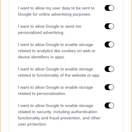
I want to allow my user data to be sent to
Google for online advertising purposes.
I want to allow Google to send me
personalized advertising.
Αναζητούνται ακόμα τα παιδιά
I want to allow Google to enable storage
related to analytics like cookies on web or
«Τους αναζητούμε όχι γιατί είναι
device identifiers in apps.
καταζητούμενοι, αλλά για να
διαπιστωθεί ο
I want to allow Google to enable storage
αριθμός των τέκνων της οικογένειας
, οι
related to functionality of the website or app.
συνθήκες διαβίωσής τους
κι εάν αυτά τα
παιδιά πήγαιναν σε σχολείο»,
είπε στο
I want to allow Google to enable storage
«MEGA Σαββατοκύριακο» η εκπρόσωπος
related to personalization.
Τύπου της ΕΛ.ΑΣ. Κωνσταντία Δημογλίδου.
I want to allow Google to enable storage
related to security, including authentication
«Δεν έχουμε καταφέρει ακόμα να τους
functionality and fraud prevention, and other
βρούμε. Χθες έπρεπε τα ενήλικα μέλη της
user protection.
οικογένειας να εμφανιστούν στο αστυνομικό