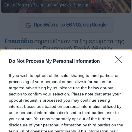
Επεισόδια στη Γεωπονική Αθηνών/ethnos.gr
Προσθέστε το ΕΘΝΟΣ στη Google
Επεισόδια
σημειώθηκαν τα ξημερώματα της
Κυριακής στη
Γεωπονική Σχολή Αθηνών
καθώς και έξω από το
Αριστοτέλειο
Do Not Process My Personal Information
Πανεπιστήμιο Θεσσαλονίκης
.
Ειδικότερα, περίπου
40 άτομα
που
If you wish to opt-out of the sale, sharing to third parties, or
processing of your personal or sensitive information for
βρίσκονταν σε συναυλία στο Πανεπιστήμιο
targeted advertising by us, please use the below opt-out
της Αθήνας βγήκαν στη Λεωφόρο Αθηνών και
section to confirm your selection. Please note that after your
έβαλαν φωτιές σε κάδους, ενώ προκάλεσαν
opt-out request is processed you may continue seeing
φθορές και σε οχήματα
. Συγκεκριμένα,
interest-based ads based on personal information utilized by
us or personal information disclosed to third parties prior to
έκαψαν δύο λεωφορεία και ένα αυτοκίνητο.
your opt-out. You may separately opt-out of the further
Στο σημείο έσπευσε η Αστυνομία, που με
disclosure of your personal information by third parties on the
χρήση δακρυγόνων απομάκρυνε τους
IAB’s list of downstream participants. This information may