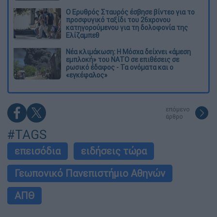
Ο Ερυθρός Σταυρός έσβησε βίντεο για το
προσφυγικό ταξίδι του 26χρονου
κατηγορούμενου για τη δολοφονία της
Ελίζαμπεθ
Νέα κλιμάκωση: Η Μόσχα δείχνει «άμεση
εμπλοκή» του ΝΑΤΟ σε επιθέσεις σε
ρωσικό έδαφος - Τα ονόματα και ο
«εγκέφαλος»
επόμενο
άρθρο
#TAGS
επεισόδια
ειδήσεις τώρα
Γεωπονικό Πανεπιστήμιο Αθηνών
ΑΠΘ