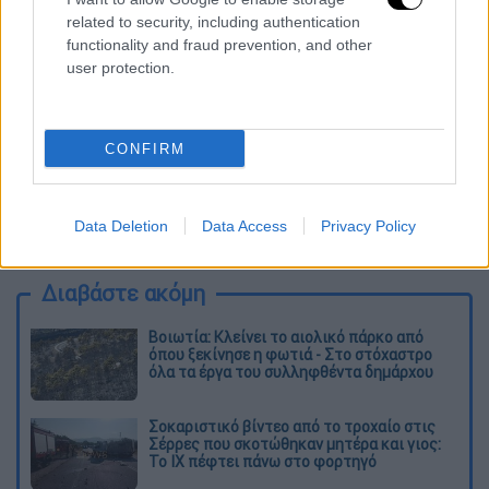
related to security, including authentication
functionality and fraud prevention, and other
user protection.
CONFIRM
καταχώρηση
Data Deletion
Data Access
Privacy Policy
Διαβάστε ακόμη
Βοιωτία: Κλείνει το αιολικό πάρκο από
όπου ξεκίνησε η φωτιά - Στο στόχαστρο
όλα τα έργα του συλληφθέντα δημάρχου
Σοκαριστικό βίντεο από το τροχαίο στις
Σέρρες που σκοτώθηκαν μητέρα και γιος:
Το ΙΧ πέφτει πάνω στο φορτηγό