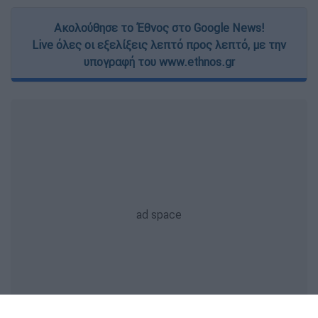
Ακολούθησε το Έθνος στο Google News!
Live όλες οι εξελίξεις λεπτό προς λεπτό, με την
υπογραφή του www.ethnos.gr