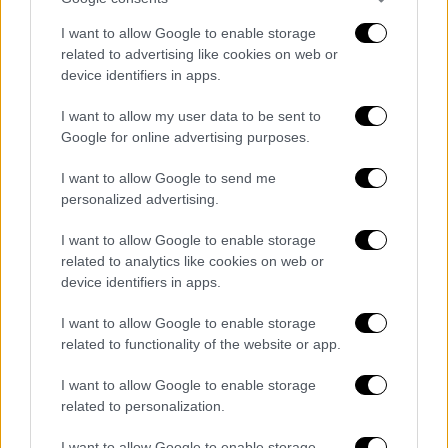
Δημητρίου και Εθνικής Αμύνης έξω από το
I want to allow Google to enable storage
Αριστοτέλειο Πανεπιστήμιο Θεσσαλονίκης.
related to advertising like cookies on web or
device identifiers in apps.
Οι αστυνομικοί απάντησαν με
ρίψη
δακρυγόνων
και τους απώθησαν.
I want to allow my user data to be sent to
Google for online advertising purposes.
Από τις μολότοφ προκλήθηκαν
υλικές
ζημιές
σε σταθμευμένα αυτοκίνητα, τα οποία
I want to allow Google to send me
απομακρύνθηκαν μετά τη λήξη των
personalized advertising.
επεισοδίων. Η πυροσβεστική υπηρεσία
I want to allow Google to enable storage
κλήθηκε για να σβήσει φωτιές που έβαλαν
related to analytics like cookies on web or
άγνωστοι σε κάδους απορριμμάτων, ενώ
device identifiers in apps.
ασθενοφόρο του ΕΚΑβ παρέλαβε άτομο με
I want to allow Google to enable storage
αναπνευστικά προβλήματα.
related to functionality of the website or app.
I want to allow Google to enable storage
related to personalization.
Τα σχολιά σας δημοσιεύονται άμεσα με δική σας ευθύνη. Το
ΕΘΝΟΣ θα παρεμβαίνει και τα προσβλητικά σχόλια θα
διαγράφονται
I want to allow Google to enable storage