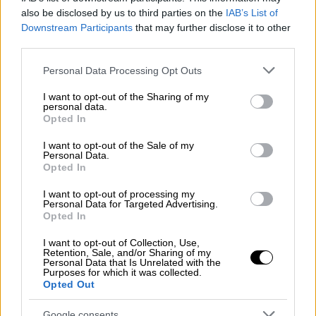
διαδηλωτές από το σημείο.
also be disclosed by us to third parties on the
IAB’s List of
Downstream Participants
that may further disclose it to other
third parties.
Please note that this website/app uses one or more Google
Personal Data Processing Opt Outs
services and may gather and store information including but
not limited to your visit or usage behaviour. You may click to
I want to opt-out of the Sharing of my
personal data.
grant or deny consent to Google and its third-party tags to
Opted In
video
use your data for below specified purposes in below Google
consent section.
I want to opt-out of the Sale of my
Personal Data.
Opted In
I want to opt-out of processing my
Personal Data for Targeted Advertising.
Opted In
Επεισόδια και στη Θεσσαλονίκη
I want to opt-out of Collection, Use,
Με ρίψη μολότοφ και άλλων αντικειμένων,
Retention, Sale, and/or Sharing of my
Personal Data that Is Unrelated with the
κουκουλοφόροι
συγκρούστηκαν με
Purposes for which it was collected.
Opted Out
αστυνομικές δυνάμεις
, λίγο μετά τα
μεσάνυχτα, στη συμβολή των οδών Αγίου
Google consents